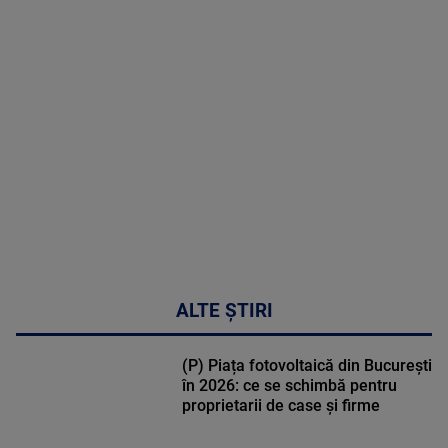
MAI
MULTE
DETALII
50:27
ALTE ȘTIRI
(P) Piața fotovoltaică din București
în 2026: ce se schimbă pentru
proprietarii de case și firme