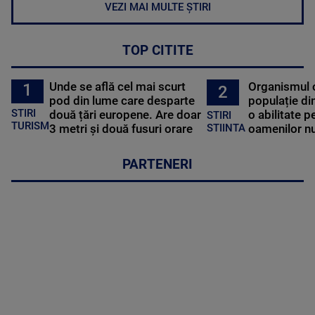
VEZI MAI MULTE ȘTIRI
TOP CITITE
Unde se află cel mai scurt
Organismul 
1
2
pod din lume care desparte
populație di
STIRI
două țări europene. Are doar
o abilitate p
STIRI
TURISM
3 metri și două fusuri orare
oamenilor nu
STIINTA
PARTENERI