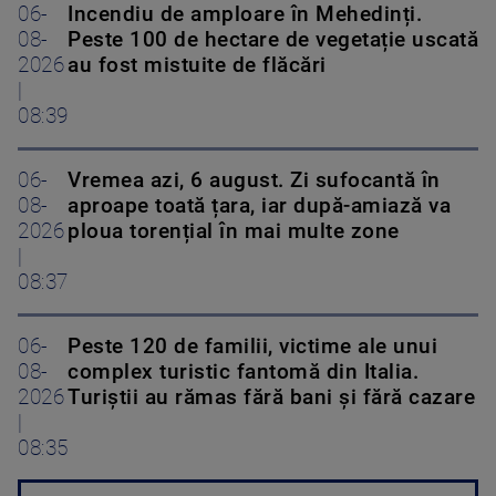
06-
Incendiu de amploare în Mehedinți.
08-
Peste 100 de hectare de vegetație uscată
2026
au fost mistuite de flăcări
|
08:39
06-
Vremea azi, 6 august. Zi sufocantă în
08-
aproape toată țara, iar după-amiază va
2026
ploua torențial în mai multe zone
|
08:37
06-
Peste 120 de familii, victime ale unui
08-
complex turistic fantomă din Italia.
2026
Turiștii au rămas fără bani și fără cazare
|
08:35