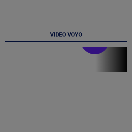
VIDEO VOYO
Stirile PRO TV
Stirile PRO
TV # 19.00 -
05 August
2026