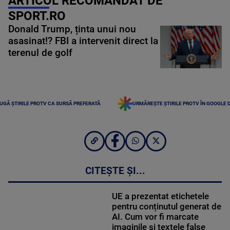
ARTICOL RECOMANDAT DE
SPORT.RO
Donald Trump, ținta unui nou
asasinat!? FBI a intervenit direct la
terenul de golf
UGĂ ȘTIRILE PROTV CA SURSĂ PREFERATĂ
URMĂREȘTE ȘTIRILE PROTV ÎN GOOGLE 
CITEȘTE ȘI...
UE a prezentat etichetele
pentru conținutul generat de
AI. Cum vor fi marcate
imaginile și textele false