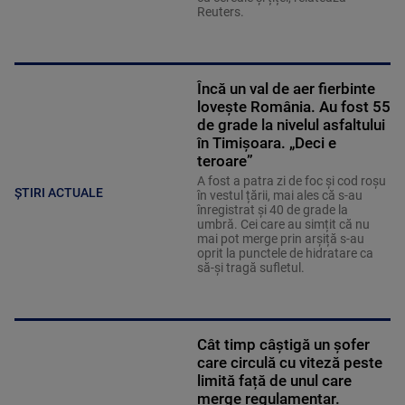
Reuters.
Încă un val de aer fierbinte
lovește România. Au fost 55
de grade la nivelul asfaltului
în Timișoara. „Deci e
teroare”
A fost a patra zi de foc și cod roșu
ȘTIRI ACTUALE
în vestul țării, mai ales că s-au
înregistrat și 40 de grade la
umbră. Cei care au simțit că nu
mai pot merge prin arșiță s-au
oprit la punctele de hidratare ca
să-și tragă sufletul.
Cât timp câștigă un șofer
care circulă cu viteză peste
limită față de unul care
merge regulamentar.