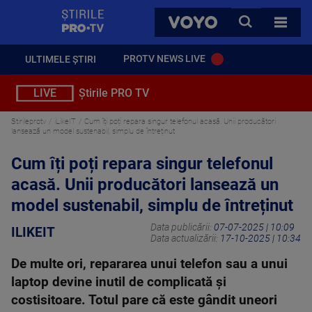
StirilePROTV
CAUTA
VOYO
TOATE 
PROTV NEWS LIVE
ULTIMELE ȘTIRI
LIVE
Știrile PRO TV
Stirileprotv
iLikeIT
Cum îți poți repara singur telefonul acasă. Unii producători
lansează un model sustenabil, simplu de întreținut
Cum îți poți repara singur telefonul
acasă. Unii producători lansează un
model sustenabil, simplu de întreținut
Data publicării:
07-07-2025 | 10:09
ILIKEIT
Data actualizării:
17-10-2025 | 10:34
De multe ori, repararea unui telefon sau a unui
laptop devine inutil de complicată și
costisitoare. Totul pare că este gândit uneori