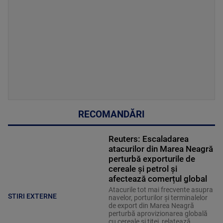
RECOMANDĂRI
Reuters: Escaladarea
atacurilor din Marea Neagră
perturbă exporturile de
cereale și petrol și
afectează comerțul global
Atacurile tot mai frecvente asupra
STIRI EXTERNE
navelor, porturilor și terminalelor
de export din Marea Neagră
perturbă aprovizionarea globală
cu cereale și țiței, relatează