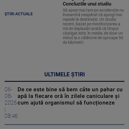
Concluziile unui studiu
Să apeși mai tare pe accelerație nu
ȘTIRI ACTUALE
înseamnă neapărat că ajungi mai
repede la destinație. Un studiu
recent, bazat pe monitorizarea a
mii de deplasări arată că timpul
câștigat este, în medie, de doar un
minut la o călătorie de aproape 50
de kilometri.
ULTIMELE ȘTIRI
06-
De ce este bine să bem câte un pahar cu
08-
apă la fiecare oră în zilele caniculare și
2026
cum ajută organismul să funcționeze
|
08:46