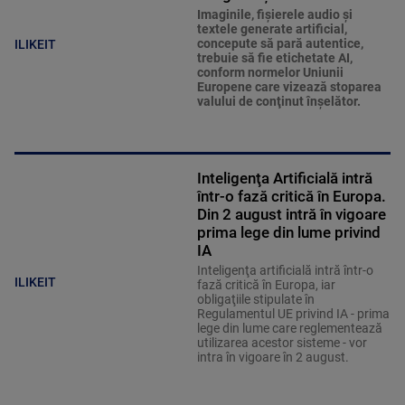
Imaginile, fişierele audio şi
textele generate artificial,
concepute să pară autentice,
ILIKEIT
trebuie să fie etichetate AI,
conform normelor Uniunii
Europene care vizează stoparea
valului de conţinut înşelător.
Inteligenţa Artificială intră
într-o fază critică în Europa.
Din 2 august intră în vigoare
prima lege din lume privind
IA
Inteligenţa artificială intră într-o
ILIKEIT
fază critică în Europa, iar
obligaţiile stipulate în
Regulamentul UE privind IA - prima
lege din lume care reglementează
utilizarea acestor sisteme - vor
intra în vigoare în 2 august.