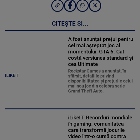
CITEȘTE ȘI...
A fost anunțat prețul pentru
cel mai așteptat joc al
momentului: GTA 6. Cât
costă versiunea standard și
cea Ultimate
Rockstar Games a anunţat, în
ILIKEIT
sfârşit, detaliile privind
disponibilitatea şi preţurile celui
mai nou joc din celebra serie
Grand Theft Auto.
iLikeIT. Recorduri mondiale
în gaming: comunitatea
care transformă jocurile
video într-o cursă contra