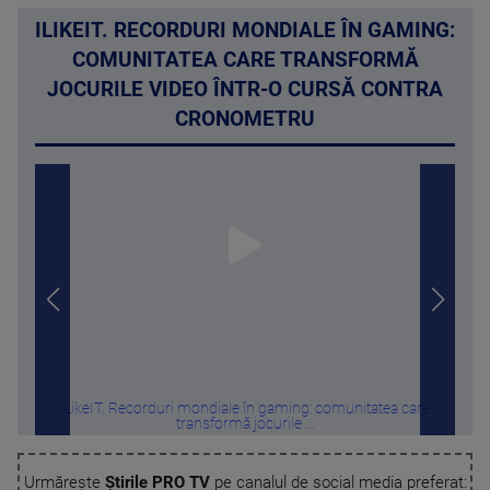
ILIKEIT. RECORDURI MONDIALE ÎN GAMING:
COMUNITATEA CARE TRANSFORMĂ
JOCURILE VIDEO ÎNTR-O CURSĂ CONTRA
CRONOMETRU
iLikeIT. Recorduri mondiale în gaming: comunitatea care
Ap
transformă jocurile ...
Urmărește
Știrile PRO TV
pe canalul de social media preferat: