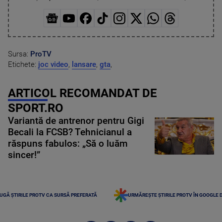
Sursa:
ProTV
Etichete:
joc video
,
lansare
,
gta
,
ARTICOL RECOMANDAT DE
SPORT.RO
Variantă de antrenor pentru Gigi
Becali la FCSB? Tehnicianul a
răspuns fabulos: „Să o luăm
sincer!”
UGĂ ȘTIRILE PROTV CA SURSĂ PREFERATĂ
URMĂREȘTE ȘTIRILE PROTV ÎN GOOGLE 