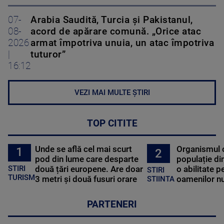
07-
Arabia Saudită, Turcia și Pakistanul,
08-
acord de apărare comună. „Orice atac
2026
armat împotriva unuia, un atac împotriva
|
tuturor”
16:12
VEZI MAI MULTE ȘTIRI
TOP CITITE
Unde se află cel mai scurt
Organismul 
1
2
pod din lume care desparte
populație di
STIRI
două țări europene. Are doar
o abilitate p
STIRI
TURISM
3 metri și două fusuri orare
oamenilor nu
STIINTA
PARTENERI