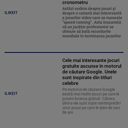
cronometru
Astăzi vorbim despre jocuri și
ILIKEIT
despre o ramură mai interesantă
a jocurilor video care se numește
”speed-running”. Asta înseamnă
că un jucător profesionist se
chinuie să bată recordurile
mondiale în terminarea jocurilor.
Cele mai interesante jocuri
gratuite ascunse în motorul
de căutare Google. Unele
sunt inspirate din titluri
celebre
Pe motorul de căutare Google
ILIKEIT
există mai multe jocuri pe care le
putem încerca gratuit. Câteva
dintre ele sunt niște reinterpretări
unor jocuri pe care le știm de zeci
de ani.