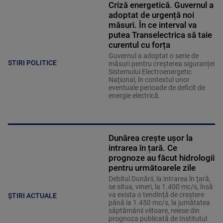
Criză energetică. Guvernul a
adoptat de urgență noi
măsuri. În ce interval va
putea Transelectrica să taie
curentul cu forța
Guvernul a adoptat o serie de
STIRI POLITICE
măsuri pentru creșterea siguranței
Sistemului Electroenergetic
Național, în contextul unor
eventuale perioade de deficit de
energie electrică.
Dunărea crește ușor la
intrarea în țară. Ce
prognoze au făcut hidrologii
pentru următoarele zile
Debitul Dunării, la intrarea în ţară,
se situa, vineri, la 1.400 mc/s, însă
va exista o tendinţă de creştere
ȘTIRI ACTUALE
până la 1.450 mc/s, la jumătatea
săptămânii viitoare, reiese din
prognoza publicată de Institutul