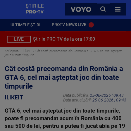
StirilePROTV
CAUTA
VOYO
TOATE 
PROTV NEWS LIVE
ULTIMELE ȘTIRI
LIVE
Știrile PRO TV de la ora 17:00
Stirileprotv
iLikeIT
Cât costă precomanda din România a GTA 6, cel mai așteptat
joc din toate timpurile
Cât costă precomanda din România a
GTA 6, cel mai așteptat joc din toate
timpurile
Data publicării:
25-06-2026 | 09:43
ILIKEIT
Data actualizării:
25-06-2026 | 09:43
GTA 6, cel mai așteptat joc din toate timpurile,
poate fi precomandat acum în România cu 400
sau 500 de lei, pentru a putea fi jucat abia pe 19