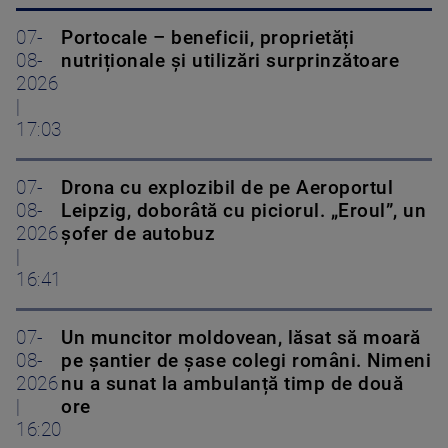
07-
Portocale – beneficii, proprietăți
08-
nutriționale și utilizări surprinzătoare
2026
|
17:03
07-
Drona cu explozibil de pe Aeroportul
08-
Leipzig, doborâtă cu piciorul. „Eroul”, un
2026
șofer de autobuz
|
16:41
07-
Un muncitor moldovean, lăsat să moară
08-
pe șantier de șase colegi români. Nimeni
2026
nu a sunat la ambulanță timp de două
|
ore
16:20