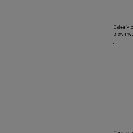
Calea Vic
„new-media
Cum va a