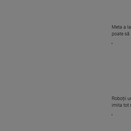
Meta a la
poate să 
Roboții u
imita tot 