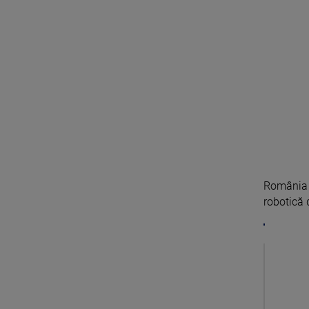
România a
robotică d