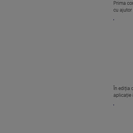
Prima com
cu ajutor 
În ediția 
aplicație 