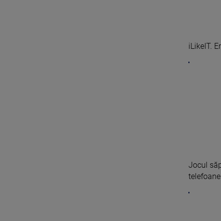
iLikeIT. 
Jocul săp
telefoane