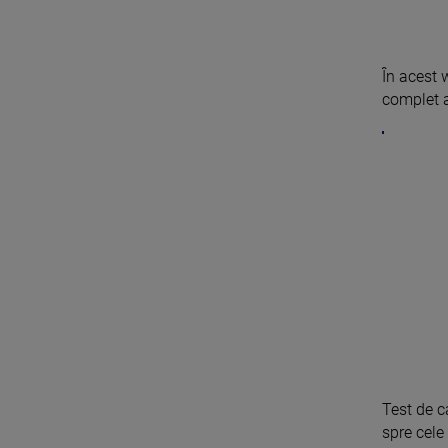
În acest 
complet a
Test de c
spre cele