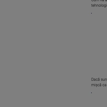
tehnologi
Dacă sunt
mișcă ca u