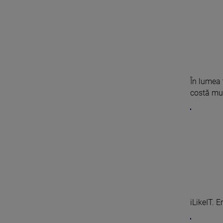
În lumea 
costă mulț
iLikeIT. 