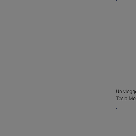
Un vlogge
Tesla Mod