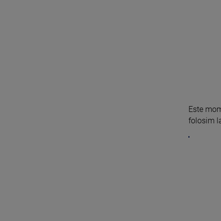
Este mome
folosim l