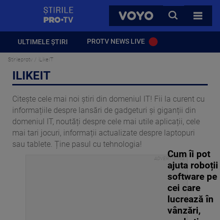
StirilePROTV
CAUTA
VOYO
TOATE 
PROTV NEWS LIVE
ULTIMELE ȘTIRI
Stirileprotv
iLikeIT
ILIKEIT
Citește cele mai noi știri din domeniul IT! Fii la curent cu
informațiile despre lansări de gadgeturi și giganții din
domeniul IT, noutăți despre cele mai utile aplicații, cele
mai tari jocuri, informații actualizate despre laptopuri
sau tablete. Ține pasul cu tehnologia!
Cum îi pot
ajuta roboții
software pe
cei care
lucrează în
vânzări,