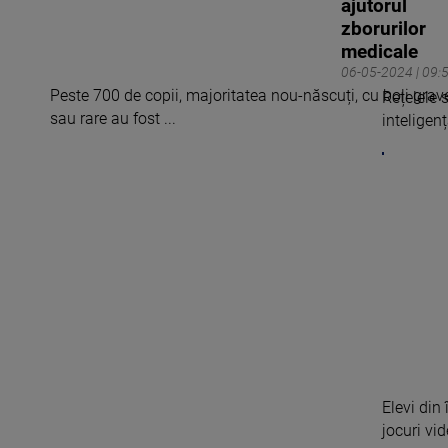
ajutorul
zborurilor
medicale
06-05-2024 | 09:
Peste 700 de copii, majoritatea nou-născuți, cu boli grav
Rețelele 
sau rare au fost ...
inteligenț
Elevi din
jocuri vide