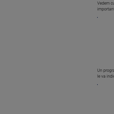
Vedem cum
important
Un progra
le va indi