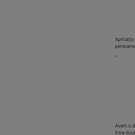
Aplicația
persoanel
Avem o de
între două