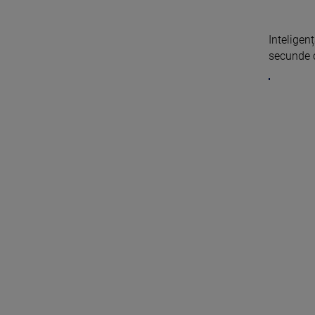
Inteligen
secunde c