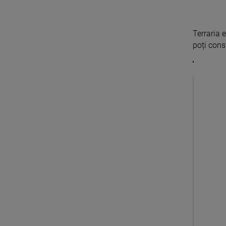
Terraria 
poți const