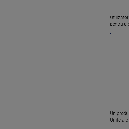
Utilizator
pentru a s
Un produc
Unite ale