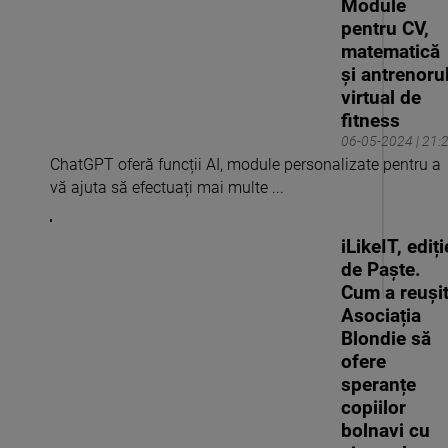
Module
pentru CV,
matematică
și antrenoru
virtual de
fitness
06-05-2024 | 21:
ChatGPT oferă funcții AI, module personalizate pentru a
vă ajuta să efectuați mai multe ...
iLikeIT, ediți
de Paște.
Cum a reuși
Asociația
Blondie să
ofere
speranțe
copiilor
bolnavi cu