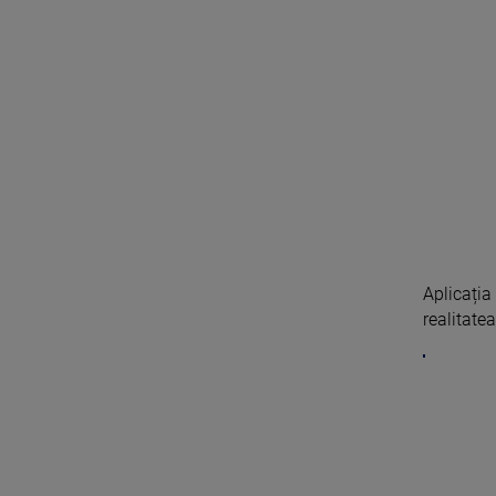
Aplicația
realitate