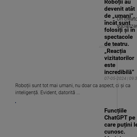
Roboții au
devenit atât
de „umani”,
Un creato
încât sunt
socializa
folosiți și în
spectacole
de teatru.
„Reacția
vizitatorilor
este
incredibilă”
07-05-2024 | 09:
Roboții sunt tot mai umani, nu doar ca aspect, ci și ca
inteligență. Evident, datorită ...
Funcțiile
ChatGPT pe
care puțini l
cunosc.