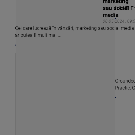
marketing
sau social
iLikeIT. 
media
08-05-2024 | 09:
Cei care lucrează în vânzări, marketing sau social media
ar putea fi mult mai ...
Grounded 
Practic, 