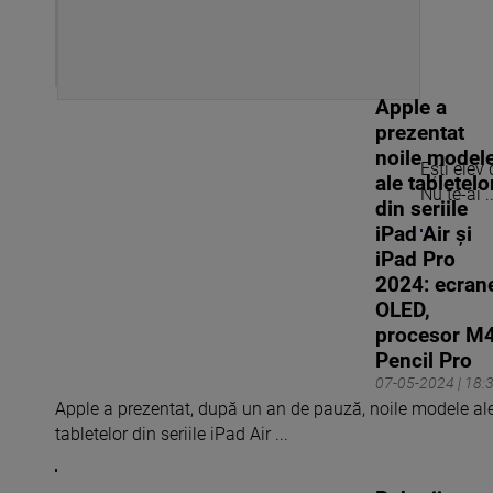
Apple a
prezentat
noile model
Ești elev 
ale tabletelo
Nu te-ai ..
din seriile
iPad Air şi
iPad Pro
2024: ecran
OLED,
procesor M4
Pencil Pro
07-05-2024 | 18:
Apple a prezentat, după un an de pauză, noile modele al
tabletelor din seriile iPad Air ...