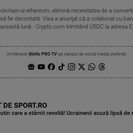
 blockchain-ul ethereum, elimină necesitatea de a convert
ia să fie decontată. Visa a anunţat că a colaborat cu ba
 în această lună - Crypto.com trimitând USDC la adresa 
Urmărește
Știrile PRO TV
pe canalul de social media preferat:
 DE SPORT.RO
in care a stârnit revoltă! Ucrainenii acuză lipsă de r