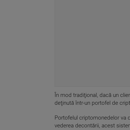
În mod tradiţional, dacă un clie
deţinută într-un portofel de crip
Portofelul criptomonedelor va dep
vederea decontării, acest sist