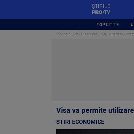
StirilePROTV
TOP CITITE
U
Stirileprotv
Stiri Economice
Visa va permite utilizar
Visa va permite utilizare
STIRI ECONOMICE