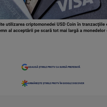
te utilizarea criptomonedei USD Coin în tranzacţiile e
emn al acceptării pe scară tot mai largă a monedelor d
ADAUGĂ ȘTIRILE PROTV CA SURSĂ PREFERATĂ
URMĂREȘTE ȘTIRILE PROTV ÎN GOOGLE DISCOVER