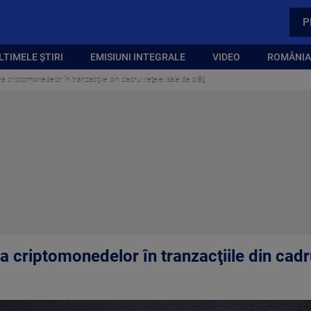
P
LTIMELE ȘTIRI
EMISIUNI INTEGRALE
VIDEO
ROMÂNIA,
ea criptomonedelor în tranzacţiile din cadrul reţelei sale de plăţi
a criptomonedelor în tranzacţiile din cadru