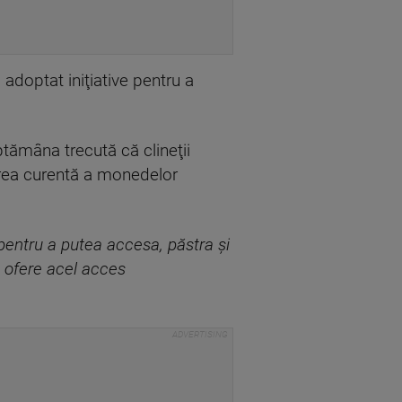
adoptat iniţiative pentru a
tămâna trecută că clineţii
zarea curentă a monedelor
pentru a putea accesa, păstra şi
ă ofere acel acces