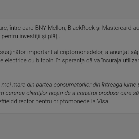
re, între care BNY Mellon, BlackRock şi Mastercard au 
ntru investiţii şi plăţi.
 susţinător important al criptomonedelor, a anunţat săp
electrice cu bitcoin, în speranţa că va încuraja utili
e mai mare din partea consumatorilor din întreaga lume 
em cererea clienţilor noştri de a construi produse care s
ffielddirector pentru criptomonede la Visa.