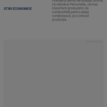
Premierul demis Ilie Bolojan afirmă
că rafinăria Petromidia, cel mai
important producător de
STIRI ECONOMICE
combustibili pentru piaţa
românească, şi-a crescut
producţia.