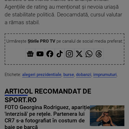
Agențiile de rating au menționat și nevoia uriașă
de stabilitate politică. Deocamdată, cursul valutar
a rămas stabil.
Urmărește
Știrile PRO TV
pe canalul de social media preferat:
Etichete:
alegeri prezidentiale
,
burse
,
dobanzi
,
imprumuturi
,
ARTICOL RECOMANDAT DE
SPORT.RO
FOTO Georgina Rodriguez, apariție
'interzisă' pe rețele. Partenera lui
CR7 s-a fotografiat în costum de
baie pe barcă