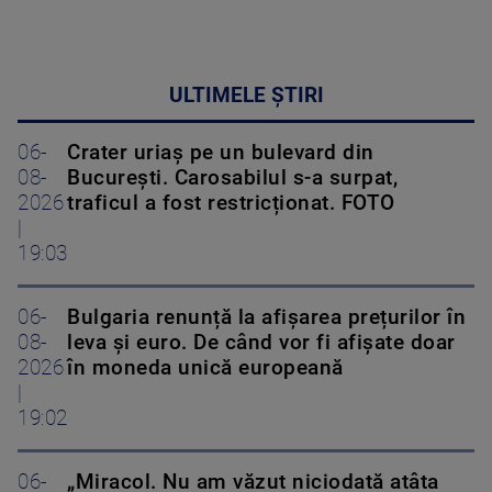
ULTIMELE ȘTIRI
06-
Crater uriaș pe un bulevard din
08-
București. Carosabilul s-a surpat,
2026
traficul a fost restricționat. FOTO
|
19:03
06-
Bulgaria renunță la afișarea prețurilor în
08-
leva și euro. De când vor fi afișate doar
2026
în moneda unică europeană
|
19:02
06-
„Miracol. Nu am văzut niciodată atâta