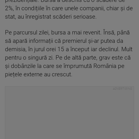
prezidențiale. Bursa a deschis cu o scădere de
2%, în condițiile în care unele companii, chiar și de
stat, au înregistrat scăderi serioase.
Pe parcursul zilei, bursa a mai revenit. Însă, până
să apară informații că premierul și-ar putea da
demisia, în jurul orei 15 a început iar declinul. Mult
pentru o singură zi. Pe de altă parte, grav este că
și dobânzile la care se împrumută România pe
piețele externe au crescut.