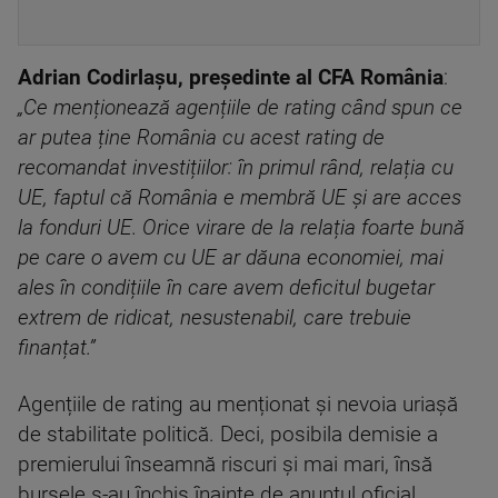
Adrian Codirlașu, președinte al CFA România
:
„Ce menționează agențiile de rating când spun ce
ar putea ține România cu acest rating de
recomandat investițiilor: în primul rând, relația cu
UE, faptul că România e membră UE și are acces
la fonduri UE. Orice virare de la relația foarte bună
pe care o avem cu UE ar dăuna economiei, mai
ales în condițiile în care avem deficitul bugetar
extrem de ridicat, nesustenabil, care trebuie
finanțat.”
Agențiile de rating au menționat și nevoia uriașă
de stabilitate politică. Deci, posibila demisie a
premierului înseamnă riscuri și mai mari, însă
bursele s-au închis înainte de anunțul oficial.