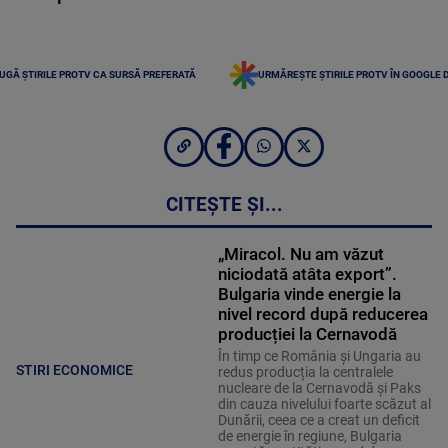
UGĂ ȘTIRILE PROTV CA SURSĂ PREFERATĂ
URMĂREȘTE ȘTIRILE PROTV ÎN GOOGLE 
CITEȘTE ȘI...
„Miracol. Nu am văzut
niciodată atâta export”.
Bulgaria vinde energie la
nivel record după reducerea
producției la Cernavodă
În timp ce România și Ungaria au
STIRI ECONOMICE
redus producția la centralele
nucleare de la Cernavodă și Paks
din cauza nivelului foarte scăzut al
Dunării, ceea ce a creat un deficit
de energie în regiune, Bulgaria