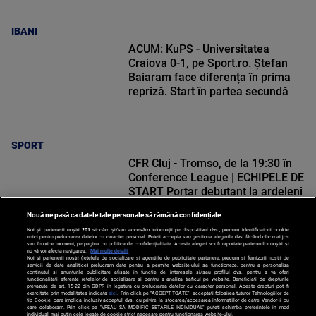
IBANI
ACUM: KuPS - Universitatea
Craiova 0-1, pe Sport.ro. Ștefan
Baiaram face diferența în prima
repriză. Start în partea secundă
SPORT
CFR Cluj - Tromso, de la 19:30 în
Conference League | ECHIPELE DE
START Portar debutant la ardeleni
Nouă ne pasă ca datele tale personale să rămână confidențiale
Noi și partenerii noștri
201
stocăm și/sau accesăm informații pe dispozitivul dvs., precum identificatorii cookie
unici pentru prelucrarea datelor cu caracter personal. Puteți accepta sau gestiona alegerile dvs. făcând clic mai jos
sau în orice moment, pe pagina cu politica de confidențialitate. Aceste alegeri vor fi raportate partenerilor noștri și
nu vă vor afecta navigarea.
Mai multe detalii
SPORT
Noi si partenerii nostri (retelele de socializare si agentiile de publicitate partenere, precum si furnizorii nostri de
servicii de date analitice) prelucram date pentru a permite website-ului sa functioneze, pentru a personaliza
continutul si anunturile publicitare afisate in functie de interesele si/sau profilul dvs., pentru a va oferi
functionalitati aferente retelelor de socializare si pentru a analiza traficul pe website. Beneficiati de drepturile
prevazute de art. 15-22 din GDPR in legatura cu prelucrarea datelor cu caracter personal. Aceste drepturi pot fi
exercitate prin modalitatea indicata
aici
. Prin click pe “ACCEPT TOATE”, acceptati folosirea tuturor Tehnologiilor de
tip Cookie, care implica inclusiv acceptul dvs. cu privire la stocarea/accesarea informatiilor de catre Vendor-ii cu
care colaboram. Prin click pe “VREAU SA MODIFIC SETARILE INDIVIDUAL” puteti schimba preferintele in mod
individual, mai putin cele legate de cookie strict necesare pentru functionarea website-ului.