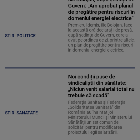
Guvern: „Am aprobat planul
de pregătire pentru riscuri în
domeniul energiei electrice”
Premierul demis, Ilie Bolojan, face
la această oră declarații de presă,
după ședința de Guvern, care a
STIRI POLITICE
avut pe ordinea de zi, printre altele,
un plan de pregătire pentru riscuri
în domeniul energiei electrice.
Noi condiții puse de
sindicaliștii din sănătate:
„Niciun venit salarial total nu
trebuie să scadă”
Federaţia Sanitas şi Federaţia
„Solidaritatea Sanitară” din
România au înaintat joi
STIRI SANATATE
Ministerului Muncii şi Ministerului
Sănătăţii un set comun de
solicitări pentru modificarea
proiectului legii salarizării.