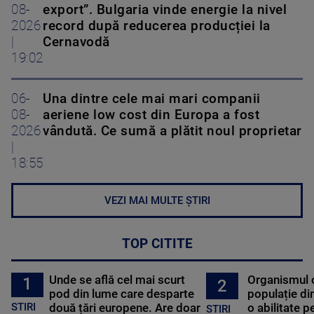
08-
export”. Bulgaria vinde energie la nivel
2026
record după reducerea producției la
|
Cernavodă
19:02
06-
Una dintre cele mai mari companii
08-
aeriene low cost din Europa a fost
2026
vândută. Ce sumă a plătit noul proprietar
|
18:55
VEZI MAI MULTE ȘTIRI
TOP CITITE
Unde se află cel mai scurt
Organismul 
1
2
pod din lume care desparte
populație di
STIRI
două țări europene. Are doar
o abilitate p
STIRI