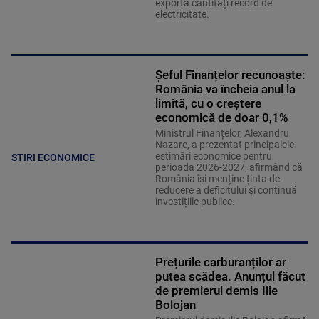
exportă cantități record de
electricitate.
Șeful Finanțelor recunoaște:
România va încheia anul la
limită, cu o creștere
economică de doar 0,1%
Ministrul Finanțelor, Alexandru
Nazare, a prezentat principalele
estimări economice pentru
STIRI ECONOMICE
perioada 2026-2027, afirmând că
România își menține ținta de
reducere a deficitului și continuă
investițiile publice.
Prețurile carburanților ar
putea scădea. Anunțul făcut
de premierul demis Ilie
Bolojan