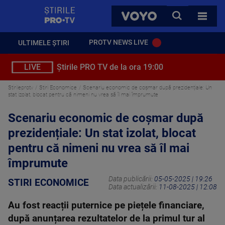
StirilePROTV
CAUTA
VOYO
TOATE 
PROTV NEWS LIVE
ULTIMELE ȘTIRI
LIVE
Știrile PRO TV de la ora 19:00
Stirileprotv
Stiri Economice
Scenariu economic de coșmar după prezidențiale: Un
stat izolat, blocat pentru că nimeni nu vrea să îl mai împrumute
Scenariu economic de coșmar după
prezidențiale: Un stat izolat, blocat
pentru că nimeni nu vrea să îl mai
împrumute
Data publicării:
05-05-2025 | 19:26
STIRI ECONOMICE
Data actualizării:
11-08-2025 | 12:08
Au fost reacții puternice pe piețele financiare,
după anunțarea rezultatelor de la primul tur al