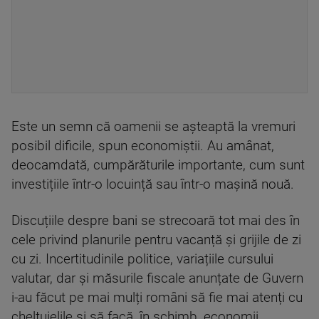
Este un semn că oamenii se așteaptă la vremuri
posibil dificile, spun economiștii. Au amânat,
deocamdată, cumpărăturile importante, cum sunt
investițiile într-o locuință sau într-o mașină nouă.
Discuțiile despre bani se strecoară tot mai des în
cele privind planurile pentru vacanță și grijile de zi
cu zi. Incertitudinile politice, variațiile cursului
valutar, dar și măsurile fiscale anunțate de Guvern
i-au făcut pe mai mulți români să fie mai atenți cu
cheltuielile și să facă, în schimb, economii.