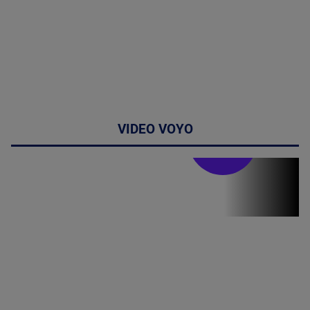
VIDEO VOYO
Stirile PRO TV
Stirile PRO
TV # 19.00 -