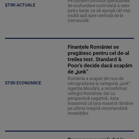
Pe Dunăre continuă operațiunea
ȘTIRI ACTUALE
de scufundare controlată a celor
patru barje, ca să ajungă cât mai
multă apă spre centrala de la
Cernavodă.
Finanțele României se
pregătesc pentru cel de-al
treilea test. Standard &
Poor’s decide dacă scapăm
de „junk”
România a scapat din nou de
STIRI ECONOMICE
retrogradarea la categoria „junk”.
Agenția Moody's, a reconfirmat
ratingul României, dar cu
perspectivă negativă. Asta
înseamnă că țara noastră rămâne
pe ultima treaptă recomandată
investițiilor.