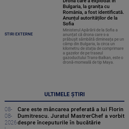
Drona care a explodat în
Bulgaria, la granița cu
România, a fost identificată.
Anunțul autorităților de la
Sofia
Ministerul Apărării de la Sofia a
STIRI EXTERNE
anunțat că drona care s-a
prăbușit sâmbătă dimineața pe un
câmp din Bulgaria, la circa un
kilometru de stația de comprimare
a gazelor de pe traseul
gazoductului Trans-Balkan, este o
dronă-momeală de tip Maya.
ULTIMELE ȘTIRI
08-
Care este mâncarea preferată a lui Florin
08-
Dumitrescu. Juratul MastrerChef a vorbit
2026
despre începuturile în bucătărie