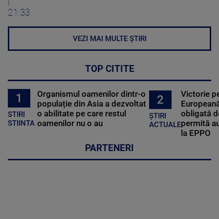
|
21:33
VEZI MAI MULTE ȘTIRI
TOP CITITE
Organismul oamenilor dintr-o
Victorie p
1
2
populație din Asia a dezvoltat
Europeană
o abilitate pe care restul
obligată d
STIRI
ȘTIRI
oamenilor nu o au
permită au
STIINTA
ACTUALE
la EPPO
PARTENERI