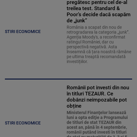
pregătesc pentru cel de-al
treilea test. Standard &
Poor’s decide dacă scapăm
de „junk”
România a scapat din nou de
STIRI ECONOMICE
retrogradarea la categoria „junk”.
Agenția Moody's, a reconfirmat
ratingul României, dar cu
perspectivă negativă. Asta
înseamnă că țara noastră rămâne
pe ultima treaptă recomandată
investițiilor.
Românii pot investi din nou
în titluri TEZAUR. Ce
dobânzi neimpozabile pot
obține
Ministerul Finanţelor lansează
luni a opta ediţie a Programului
de titluri de stat TEZAUR din
STIRI ECONOMICE
acest an, până în 4 septembrie,
românii putând investi în titluri