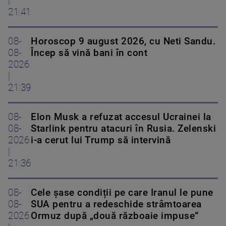
|
21:41
08-
Horoscop 9 august 2026, cu Neti Sandu.
08-
Încep să vină bani în cont
2026
|
21:39
08-
Elon Musk a refuzat accesul Ucrainei la
08-
Starlink pentru atacuri în Rusia. Zelenski
2026
i-a cerut lui Trump să intervină
|
21:36
08-
Cele șase condiții pe care Iranul le pune
08-
SUA pentru a redeschide strâmtoarea
2026
Ormuz după „două războaie impuse”