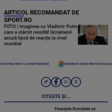
ARTICOL RECOMANDAT DE
SPORT.RO
FOTO | Imaginea cu Vladimir Putin
care a stârnit revoltă! Ucrainenii
acuză lipsă de reacție la nivel
mondial
UGĂ ȘTIRILE PROTV CA SURSĂ PREFERATĂ
URMĂREȘTE ȘTIRILE PROTV ÎN GOOGLE 
CITEȘTE ȘI...
Finanțele României se