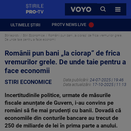
StirilePROTV
CAUTA
VOYO
TOATE 
PROTV NEWS LIVE
ULTIMELE ȘTIRI
Stirileprotv
Stiri Economice
Românii pun bani „la ciorap” de frica vremurilor grele.
De unde taie pentru a face economii
Românii pun bani „la ciorap” de frica
vremurilor grele. De unde taie pentru a
face economii
Data publicării:
24-07-2025 | 19:46
STIRI ECONOMICE
Data actualizării:
17-10-2025 | 11:13
Incertitudinile politice, urmate de măsurile
fiscale anunțate de Guvern, i-au convins pe
români să fie mai prudenți cu banii. Dovadă că
economiile din conturile bancare au trecut de
250 de miliarde de lei în prima parte a anului.