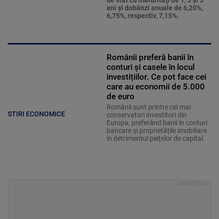
de stat cu maturităţi de 1, 3 şi 5
ani şi dobânzi anuale de 6,20%,
6,75%, respectiv, 7,15%.
Românii preferă banii în
conturi și casele în locul
investițiilor. Ce pot face cei
care au economii de 5.000
de euro
Românii sunt printre cei mai
STIRI ECONOMICE
conservatori investitori din
Europa, preferând banii în conturi
bancare și proprietățile imobiliare
în detrimentul piețelor de capital.