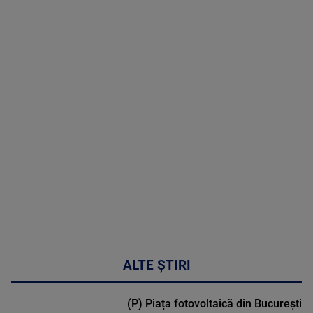
8 August
2026
MAI
MULTE
DETALII
30:33
ALTE ȘTIRI
(P) Piața fotovoltaică din București