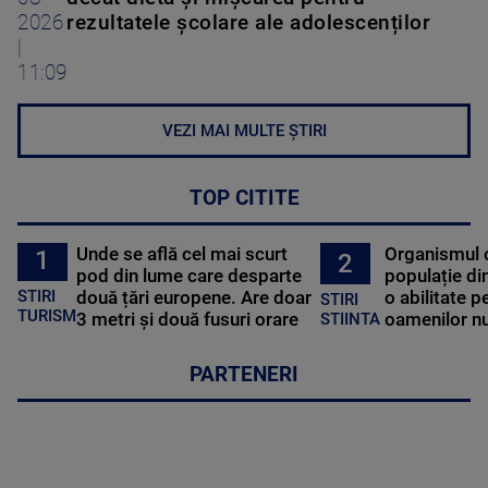
2026
rezultatele școlare ale adolescenților
|
11:09
VEZI MAI MULTE ȘTIRI
TOP CITITE
Unde se află cel mai scurt
Organismul 
1
2
pod din lume care desparte
populație di
STIRI
două țări europene. Are doar
o abilitate p
STIRI
TURISM
3 metri și două fusuri orare
oamenilor nu
STIINTA
PARTENERI