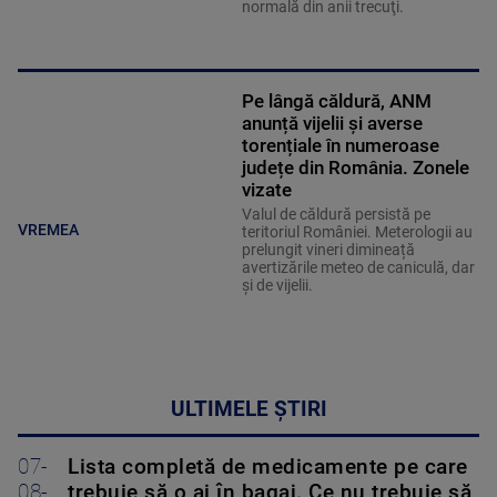
normală din anii trecuţi.
Pe lângă căldură, ANM
anunță vijelii și averse
torențiale în numeroase
județe din România. Zonele
vizate
Valul de căldură persistă pe
VREMEA
teritoriul României. Meterologii au
prelungit vineri dimineață
avertizările meteo de caniculă, dar
și de vijelii.
ULTIMELE ȘTIRI
07-
Lista completă de medicamente pe care
08-
trebuie să o ai în bagaj. Ce nu trebuie să