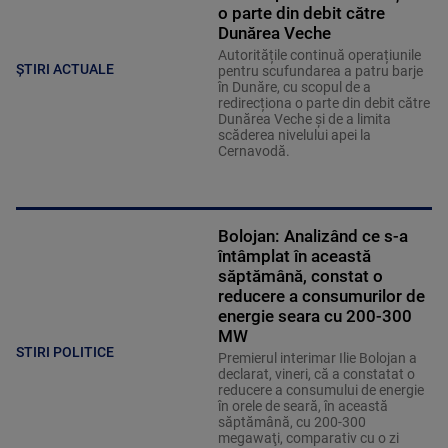
o parte din debit către
Dunărea Veche
Autoritățile continuă operațiunile
ȘTIRI ACTUALE
pentru scufundarea a patru barje
în Dunăre, cu scopul de a
redirecționa o parte din debit către
Dunărea Veche și de a limita
scăderea nivelului apei la
Cernavodă.
Bolojan: Analizând ce s-a
întâmplat în această
săptămână, constat o
reducere a consumurilor de
energie seara cu 200-300
MW
STIRI POLITICE
Premierul interimar Ilie Bolojan a
declarat, vineri, că a constatat o
reducere a consumului de energie
în orele de seară, în această
săptămână, cu 200-300
megawaţi, comparativ cu o zi