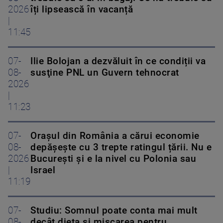
2026
îți lipsească în vacanță
|
11:45
07-
Ilie Bolojan a dezvăluit în ce condiții va
08-
susţine PNL un Guvern tehnocrat
2026
|
11:23
07-
Orașul din România a cărui economie
08-
depășește cu 3 trepte ratingul țării. Nu e
2026
București și e la nivel cu Polonia sau
|
Israel
11:19
07-
Studiu: Somnul poate conta mai mult
08-
decât dieta și mișcarea pentru