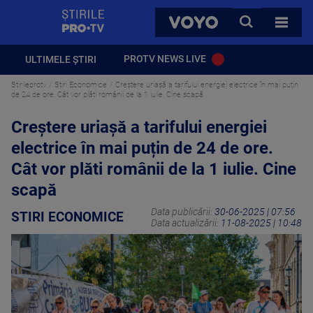
StirilePROTV
CAUTA
VOYO
TOATE 
PROTV NEWS LIVE
ULTIMELE ȘTIRI
Stirileprotv
Stiri Economice
Creștere uriașă a tarifului energiei electrice în mai puțin
de 24 de ore. Cât vor plăti românii de la 1 iulie. Cine scapă
Creștere uriașă a tarifului energiei
electrice în mai puțin de 24 de ore.
Cât vor plăti românii de la 1 iulie. Cine
scapă
Data publicării:
30-06-2025 | 07:56
STIRI ECONOMICE
Data actualizării:
11-08-2025 | 10:48