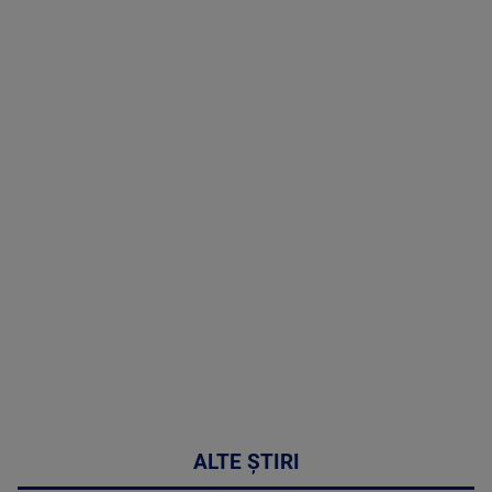
(P) Terapia
hormonală în
menopauză
poate
corecta
sindromul
cardio-
metabolic
MAI
MULTE
DETALII
17:46
ALTE ȘTIRI