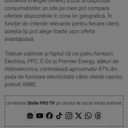
domeniul Energiei (ANRE) a pus la dispoziția
consumatorilor un site pe care pot compara
ofertele dispoznibile în zona lor geografică. În
funcție de criteriile relevante pentru fiecare client,
aceștia își pot alege foarte ușor oferta
avantajoasă.
Trebuie subliniat și faptul că cei patru furnizori
Electrica, PPC, E.On și Premier Energy, alături de
Hidroelectrica, controlează aproximativ 97% din
piața de furnizare electricitate către clienții casnici,
potrivit ANRE.
Urmărește
Știrile PRO TV
pe canalul de social media preferat: