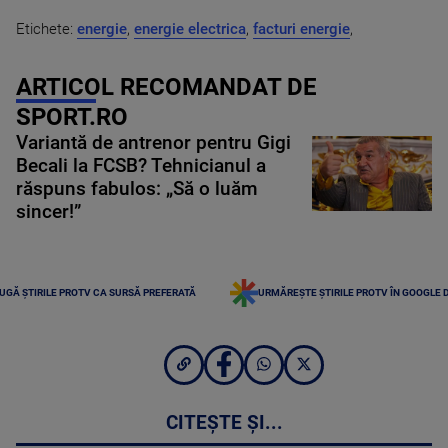
Etichete:
energie
,
energie electrica
,
facturi energie
,
ARTICOL RECOMANDAT DE
SPORT.RO
Variantă de antrenor pentru Gigi
Becali la FCSB? Tehnicianul a
răspuns fabulos: „Să o luăm
sincer!”
UGĂ ȘTIRILE PROTV CA SURSĂ PREFERATĂ
URMĂREȘTE ȘTIRILE PROTV ÎN GOOGLE 
CITEȘTE ȘI...