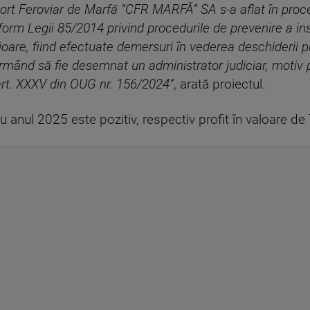
ort Feroviar de Marfă “CFR MARFĂ” SA s-a aflat în proc
orm Legii 85/2014 privind procedurile de prevenire a ins
ioare, fiind efectuate demersuri în vederea deschiderii pr
 urmând să fie desemnat un administrator judiciar, motiv
t. XXXV din OUG nr. 156/2024”
, arată proiectul.
 anul 2025 este pozitiv, respectiv profit în valoare de 