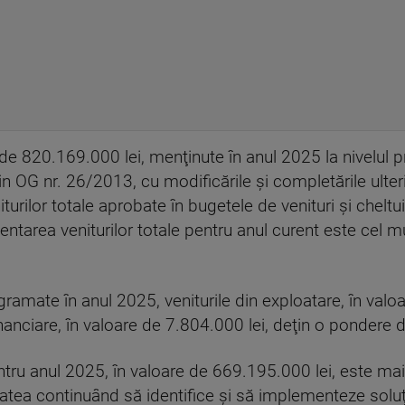
e de 820.169.000 lei, menţinute în anul 2025 la nivelul p
in OG nr. 26/2013, cu modificările şi completările ulterio
turilor totale aprobate în bugetele de venituri şi cheltuiel
area veniturilor totale pentru anul curent este cel mult 
rogramate în anul 2025, veniturile din exploatare, în val
nanciare, în valoare de 7.804.000 lei, deţin o pondere 
entru anul 2025, în valoare de 669.195.000 lei, este m
atea continuând să identifice şi să implementeze soluţi