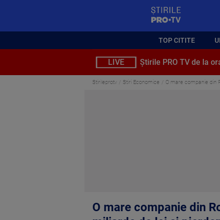
StirilePROTV
TOP CITITE
U
LIVE
Știrile PRO TV de la or
Stirileprotv
Stiri Economice
O mare companie din Rom
O mare companie din Rom