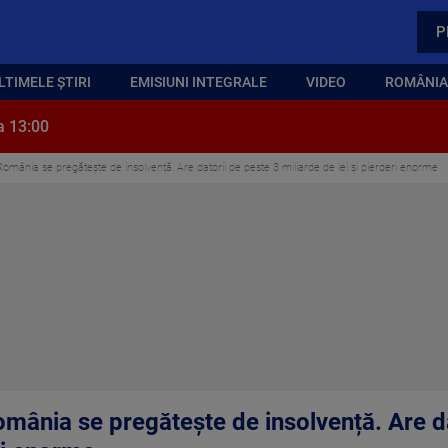
P
LTIMELE ȘTIRI
EMISIUNI INTEGRALE
VIDEO
ROMÂNIA,
a 13:00
ânia se pregătește de insolvență. Are datorii de peste 3 miliarde de lei și pierderi enorme
ânia se pregătește de insolvență. Are da