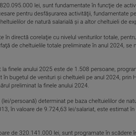
de 820.095.000 lei, sunt fundamentate în funcţie de acti
necesare pentru desfăşurarea activităţii, fundamentate pe
heltuielilor de natură salarială şi a altor cheltuieli de e
ite în directă corelaţie cu nivelul veniturilor totale, pen
aţă de cheltuielile totale preliminate în anul 2024, se
la finele anului 2025 este de 1.508 persoane, progra
 în bugetul de venituri şi cheltuieli pe anul 2024, prin
ul preliminat la finele anului 2024.
 (lei/persoană) determinat pe baza cheltuielilor de nat
13, în valoare de 9.724,63 lei/salariat, este estimat î
valoare de 320.141.000 lei, sunt programate în scădere 