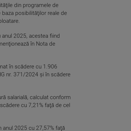
vităţile din programele de
 baza posibilităţilor reale de
xploatare.
tru anul 2025, acestea fiind
 menţionează în Nota de
mat în scădere cu 1.906
 HG nr. 371/2024 şi în scădere
ură salarială, calculat conform
n scădere cu 7,21% faţă de cel
în anul 2025 cu 27,57% faţă