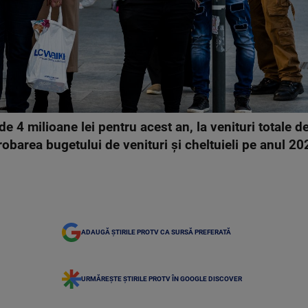
 4 milioane lei pentru acest an, la venituri totale d
robarea bugetului de venituri şi cheltuieli pe anul 2
ADAUGĂ ȘTIRILE PROTV CA SURSĂ PREFERATĂ
URMĂREȘTE ȘTIRILE PROTV ÎN GOOGLE DISCOVER