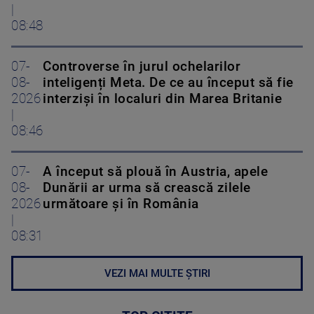
|
08:48
07-
Controverse în jurul ochelarilor
08-
inteligenți Meta. De ce au început să fie
2026
interziși în localuri din Marea Britanie
|
08:46
07-
A început să plouă în Austria, apele
08-
Dunării ar urma să crească zilele
2026
următoare și în România
|
08:31
VEZI MAI MULTE ȘTIRI