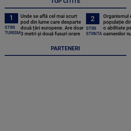
TOP CITITE
Unde se află cel mai scurt
Organismul 
1
2
pod din lume care desparte
populație di
STIRI
două țări europene. Are doar
o abilitate p
STIRI
TURISM
3 metri și două fusuri orare
oamenilor nu
STIINTA
PARTENERI