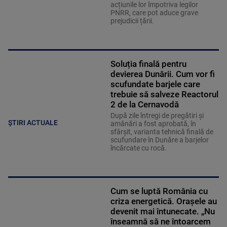
acțiunile lor împotriva legilor
PNRR, care pot aduce grave
prejudicii țării.
Soluția finală pentru
devierea Dunării. Cum vor fi
scufundate barjele care
trebuie să salveze Reactorul
2 de la Cernavodă
După zile întregi de pregătiri și
ȘTIRI ACTUALE
amânări a fost aprobată, în
sfârșit, varianta tehnică finală de
scufundare în Dunăre a barjelor
încărcate cu rocă.
Cum se luptă România cu
criza energetică. Orașele au
devenit mai întunecate. „Nu
înseamnă să ne întoarcem