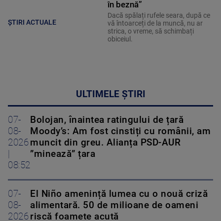
în beznă”
Dacă spălați rufele seara, după ce
ȘTIRI ACTUALE
vă întoarceți de la muncă, nu ar
strica, o vreme, să schimbați
obiceiul.
ULTIMELE ȘTIRI
07-
Bolojan, înaintea ratingului de țară
08-
Moody’s: Am fost cinstiți cu românii, am
2026
muncit din greu. Alianța PSD-AUR
|
”minează” țara
08:52
07-
El Niño amenință lumea cu o nouă criză
08-
alimentară. 50 de milioane de oameni
2026
riscă foamete acută