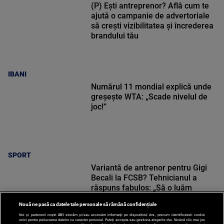
(P) Ești antreprenor? Află cum te
ajută o campanie de advertoriale
să crești vizibilitatea și încrederea
brandului tău
IBANI
Numărul 11 mondial explică unde
greșește WTA: „Scade nivelul de
joc!”
SPORT
Variantă de antrenor pentru Gigi
Becali la FCSB? Tehnicianul a
răspuns fabulos: „Să o luăm
sincer!”
Nouă ne pasă ca datele tale personale să rămână confidențiale
Noi și partenerii noștri
201
stocăm și/sau accesăm informații pe dispozitivul dvs., precum identificatorii cookie
unici pentru prelucrarea datelor cu caracter personal. Puteți accepta sau gestiona alegerile dvs. făcând clic mai jos