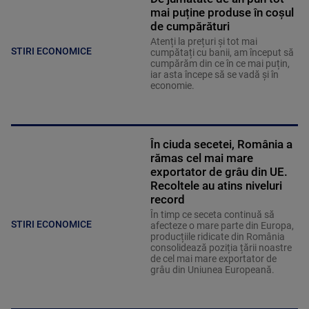
mai puține produse în coșul
de cumpărături
Atenți la prețuri și tot mai
STIRI ECONOMICE
cumpătați cu banii, am început să
cumpărăm din ce în ce mai puțin,
iar asta începe să se vadă și în
economie.
În ciuda secetei, România a
rămas cel mai mare
exportator de grâu din UE.
Recoltele au atins niveluri
record
În timp ce seceta continuă să
STIRI ECONOMICE
afecteze o mare parte din Europa,
producțiile ridicate din România
consolidează poziția țării noastre
de cel mai mare exportator de
grâu din Uniunea Europeană.