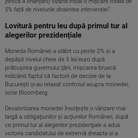
zilnică a finanțării) vizând inițial o mișcare totală de
5% față de nivelurile dinaintea intervenției”.
Lovitură pentru leu după primul tur al
alegerilor prezidențiale
Moneda României a slăbit cu peste 2% şi a
depăşit nivelul cheie de 5 lei/euro după
prăbuşirea guvernului ţării, mişcarea bruscă
indicând faptul că factorii de decizie de la
Bucureşti şi-au relaxat controlul asupra monedei,
scrie Bloomberg.
Devalorizarea monedei însoţeşte o vânzare mai
largă a obligaţiunilor şi acţiunilor României, după
ce primul tur al alegerilor prezidenţiale a adus
victoria candidatului de extremă dreapta şi a