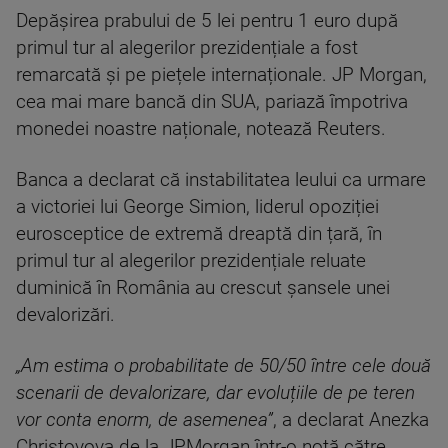
Depășirea prabului de 5 lei pentru 1 euro după
primul tur al alegerilor prezidențiale a fost
remarcată și pe piețele internaționale. JP Morgan,
cea mai mare bancă din SUA, pariază împotriva
monedei noastre naționale, notează Reuters.
Banca a declarat că instabilitatea leului ca urmare
a victoriei lui George Simion, liderul opoziției
eurosceptice de extremă dreaptă din țară, în
primul tur al alegerilor prezidențiale reluate
duminică în România au crescut șansele unei
devalorizări.
„Am estima o probabilitate de 50/50 între cele două
scenarii de devalorizare, dar evoluțiile de pe teren
vor conta enorm, de asemenea”
, a declarat Anezka
Christovova de la JPMorgan într-o notă către