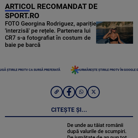
ARTICOL RECOMANDAT DE
SPORT.RO
FOTO Georgina Rodriguez, apariție
'interzisă' pe rețele. Partenera lui
CR7 s-a fotografiat în costum de
baie pe barcă
UGĂ ȘTIRILE PROTV CA SURSĂ PREFERATĂ
URMĂREȘTE ȘTIRILE PROTV ÎN GOOGLE 
CITEȘTE ȘI...
De unde au tăiat românii
după valurile de scumpiri.
De jumătate de an pun tot