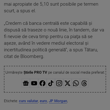
mai apropiate de 5,10 sunt posibile pe termen
scurt, a spus el.
„Credem că banca centrală este capabilă şi
dispusă să traseze o nouă linie, în tandem, dar va
fi nevoie de ceva timp pentru ca piaţa să se
aşeze, având în vedere mediul electoral şi
incertitudinea politică generală”, a spus Tătaru,
citat de Bloomberg.
Urmărește
Știrile PRO TV
pe canalul de social media preferat:
Etichete:
curs valutar
,
euro
,
JP Morgan
,