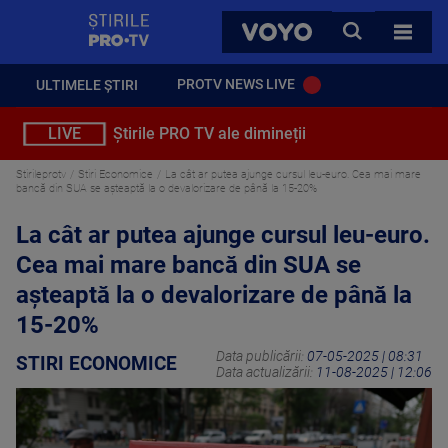
StirilePROTV
CAUTA
VOYO
TOATE 
PROTV NEWS LIVE
ULTIMELE ȘTIRI
LIVE
Știrile PRO TV ale dimineții
Stirileprotv
Stiri Economice
La cât ar putea ajunge cursul leu-euro. Cea mai mare
bancă din SUA se așteaptă la o devalorizare de până la 15-20%
La cât ar putea ajunge cursul leu-euro.
Cea mai mare bancă din SUA se
așteaptă la o devalorizare de până la
15-20%
Data publicării:
07-05-2025 | 08:31
STIRI ECONOMICE
Data actualizării:
11-08-2025 | 12:06