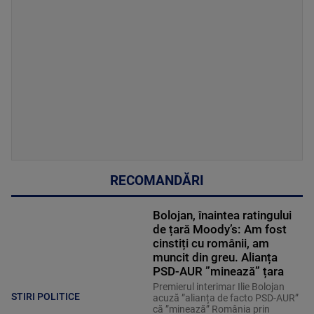
RECOMANDĂRI
Bolojan, înaintea ratingului
de țară Moody’s: Am fost
cinstiți cu românii, am
muncit din greu. Alianța
PSD-AUR ”minează” țara
Premierul interimar Ilie Bolojan
STIRI POLITICE
acuză ”alianța de facto PSD-AUR”
că ”minează” România prin