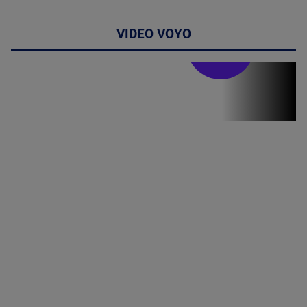
VIDEO VOYO
Stirile PRO TV
Stirile PRO
TV # 19.00 -
06 August
2026
MAI
MULTE