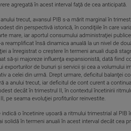
ere agregată în acest interval faţă de cea anticipată.
nului trecut, avansul PIB s-a mărit marginal în trimestru
dest din perspectivă istorică, în condiţiile în care varia
rte mare, iar aportul consumului administraţiei publice
a reamplificat însă dinamica anuală la un nivel de două c
ei a înregistrat o creştere în termeni anuali după stagn
at să-şi majoreze influenţa expansionistă, dată fiind co
 exporturilor de bunuri şi servicii şi cea a volumului im
ativ a celei din urmă. Drept urmare, deficitul balanţei 
ă a anului trecut, iar deficitul de cont curent a contin
st decât în trimestrul II, în contextul încetinirii ritmul
III, pe seama evoluţiei profiturilor reinvestite.
indică o încetinire uşoară a ritmului trimestrial al PIB 
solidă în termeni anuali în acest interval decât cea pr