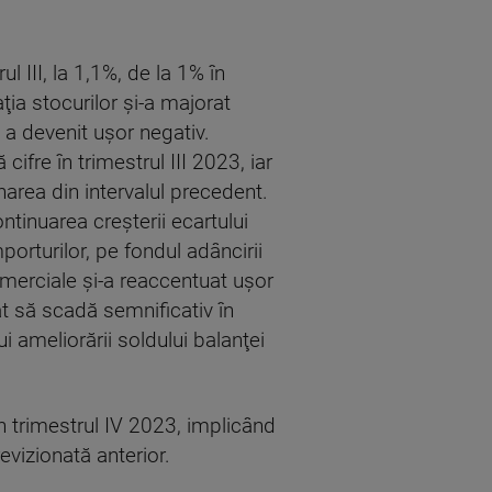
l III, la 1,1%, de la 1% în
ţia stocurilor şi-a majorat
 a devenit uşor negativ.
ifre în trimestrul III 2023, iar
area din intervalul precedent.
ntinuarea creşterii ecartului
porturilor, pe fondul adâncirii
comerciale şi-a reaccentuat uşor
uat să scadă semnificativ în
ui ameliorării soldului balanţei
în trimestrul IV 2023, implicând
evizionată anterior.