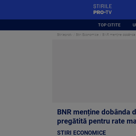
StirilePROTV
TOP CITITE
U
Stirileprotv
Stiri Economice
BNR menține dobânda d
BNR menține dobânda de
pregătită pentru rate ma
STIRI ECONOMICE