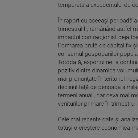
temperată a excedentului de cer
În raport cu aceeaşi perioadă a a
trimestrul II, rămânând astfel mo
impactul contracţionist deja foa
Formarea brută de capital fix şi-
consumul gospodăriilor populaţi
Totodată, exportul net a continu
pozitiv dintre dinamica volumului
mai pronunţate în teritoriul neg
declinul faţă de perioada similar
termeni anuali, dar ceva mai mode
veniturilor primare în trimestrul 
Cele mai recente date şi analize 
totuşi o creştere economică mai 