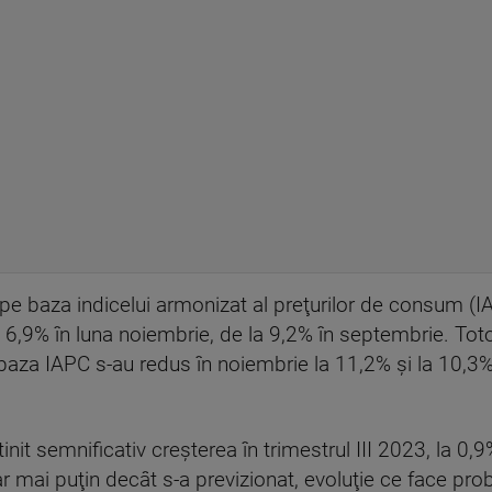
 pe baza indicelui armonizat al preţurilor de consum (IA
6,9% în luna noiembrie, de la 9,2% în septembrie. Tot
pe baza IAPC s‑au redus în noiembrie la 11,2% şi la 10,3
init semnificativ creşterea în trimestrul III 2023, la 0,
, dar mai puţin decât s-a previzionat, evoluţie ce face pr