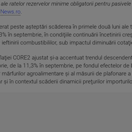
e ratelor rezervelor minime obligatorii pentru pasivele în l
t
News.ro
.
elerat peste aşteptări scăderea în primele două luni ale
 în septembrie, în condiţiile continuării încetinirii creşt
ftinirii combustibililor, sub impactul diminuării cotaţiei
nflaţiei CORE2 ajustat şi-a accentuat trendul descenden
ie, de la 11,3% în septembrie, pe fondul efectelor de 
lor mărfurilor agroalimentare şi al măsurii de plafonare 
şi în contextul scăderii dinamicii preţurilor importurilo