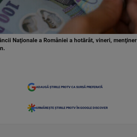
ăncii Naţionale a României a hotărât, vineri, menţiner
n.
ADAUGĂ ȘTIRILE PROTV CA SURSĂ PREFERATĂ
URMĂREȘTE ȘTIRILE PROTV ÎN GOOGLE DISCOVER