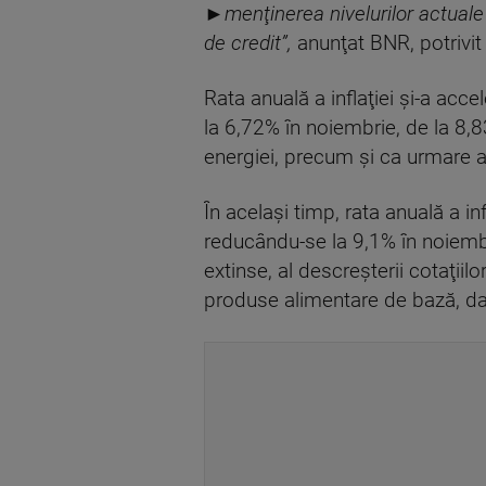
►menţinerea nivelurilor actuale al
de credit”,
anunţat BNR, potrivi
Rata anuală a inflaţiei şi-a acc
la 6,72% în noiembrie, de la 8,83%
energiei, precum şi ca urmare a ie
În acelaşi timp, rata anuală a i
reducându-se la 9,1% în noiembr
extinse, al descreşterii cotaţii
produse alimentare de bază, dar 