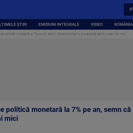
P
LTIMELE ȘTIRI
EMISIUNI INTEGRALE
VIDEO
ROMÂNIA,
e politică monetară la 7% pe an, semn că economia nu e pregătită pentru rate mai mici
 politică monetară la 7% pe an, semn că
i mici