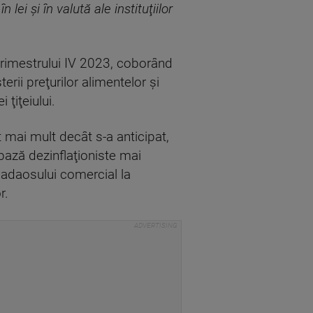
ei şi în valută ale instituţiilor
 trimestrului IV 2023, coborând
erii preţurilor alimentelor şi
 ţiţeiului.
t mai mult decât s-a anticipat,
bază dezinflaţioniste mai
a adaosului comercial la
r.