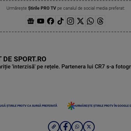
Urmărește
Știrile PRO TV
pe canalul de social media preferat:
 DE SPORT.RO
ie 'interzisă' pe rețele. Partenera lui CR7 s-a fotog
UGĂ ȘTIRILE PROTV CA SURSĂ PREFERATĂ
URMĂREȘTE ȘTIRILE PROTV ÎN GOOGLE 