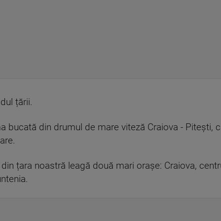
ul țării.
ma bucată din drumul de mare viteză Craiova - Pitești, c
mare.
in țara noastră leagă două mari orașe: Craiova, centru
untenia.