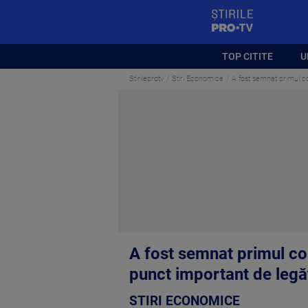
StirilePROTV
TOP CITITE
U
Stirileprotv
Stiri Economice
A fost semnat primul c
A fost semnat primul co
punct important de legă
STIRI ECONOMICE