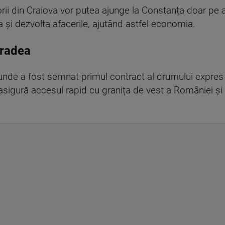
orii din Craiova vor putea ajunge la Constanța doar pe a
ia și dezvolta afacerile, ajutând astfel economia.
Oradea
 unde a fost semnat primul contract al drumului expre
sigură accesul rapid cu granița de vest a României și