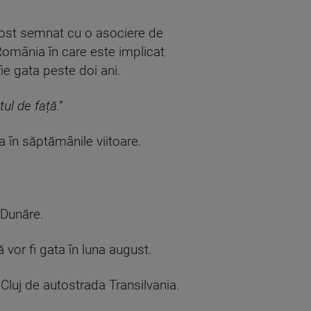
a fost semnat cu o asociere de
România în care este implicat
fie gata peste doi ani.
l de față.”
 în săptămânile viitoare.
 Dunăre.
ă vor fi gata în luna august.
Cluj de autostrada Transilvania.