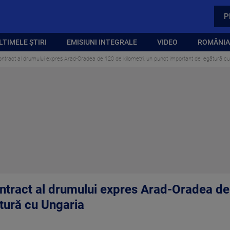
P
LTIMELE ȘTIRI
EMISIUNI INTEGRALE
VIDEO
ROMÂNIA,
ontract al drumului expres Arad-Oradea de 120 de kilometri, un punct important de legătură c
ntract al drumului expres Arad-Oradea de 
tură cu Ungaria