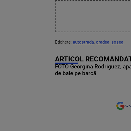
Etichete:
autostrada
,
oradea
,
sosea
,
ARTICOL RECOMANDAT
FOTO Georgina Rodriguez, apariț
de baie pe barcă
ADA