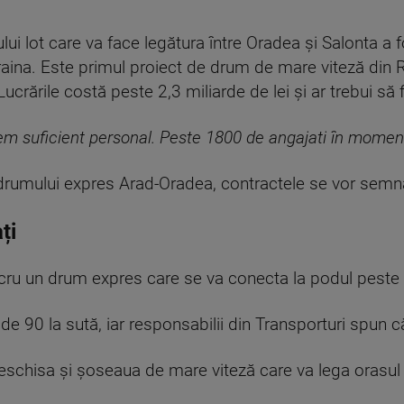
ului lot care va face legătura între Oradea și Salonta 
aina. Este primul proiect de drum de mare viteză din 
ucrările costă peste 2,3 miliarde de lei și ar trebui să 
m suficient personal. Peste 1800 de angajati în momentu
e drumului expres Arad-Oradea, contractele se vor semna
ți
n lucru un drum expres care se va conecta la podul peste
 de 90 la sută, iar responsabilii din Transporturi spun c
deschisa și șoseaua de mare viteză care va lega orasul 