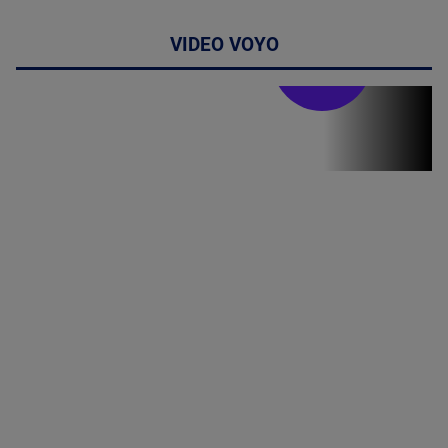
VIDEO VOYO
Stirile PRO TV
Stirile PRO
TV # 19.00 -
07 August
2026
MAI
MULTE
DETALII