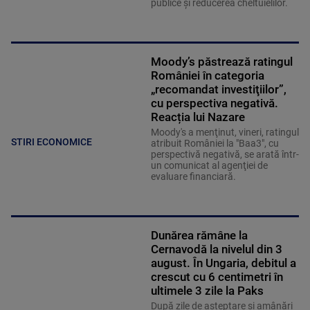
publice și reducerea cheltuielilor.
Moody’s păstrează ratingul
României în categoria
„recomandat investiţiilor”,
cu perspectiva negativă.
Reacția lui Nazare
Moody's a menţinut, vineri, ratingul
STIRI ECONOMICE
atribuit României la "Baa3", cu
perspectivă negativă, se arată într-
un comunicat al agenţiei de
evaluare financiară.
Dunărea rămâne la
Cernavodă la nivelul din 3
august. În Ungaria, debitul a
crescut cu 6 centimetri în
ultimele 3 zile la Paks
După zile de așteptare și amânări