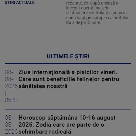
ȘTIRI ACTUALE
repetate, ieri după-amiază a
început operațiunea de
scufundare controlată a primelor
două barje, în apropierea brațului
Bala de pe Dunăre.
ULTIMELE ȘTIRI
08-
Ziua Internațională a pisicilor vineri.
08-
Care sunt beneficiile felinelor pentru
2026
sănătatea noastră
|
08:47
08-
Horoscop săptămâna 10-16 august
08-
2026. Zodia care are parte de o
2026
schimbare radicală