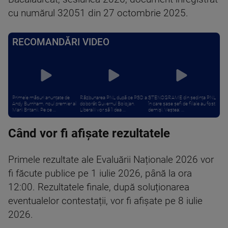
cu numărul 32051 din 27 octombrie 2025.
RECOMANDĂRI VIDEO
Primele măsuri anunțate de
Răzbunarea PNL după ce PSD a
STENOGRAME din ședința PNL
Andy Burnham, noul premier al
doborât Guvernul Bolojan.
în care șase șefi de filiale au fost
Marii Britanii. Pe ce ...
Liberalii vor să îl dea ...
demiși. Veștea: ...
Când vor fi afișate rezultatele
Primele rezultate ale Evaluării Naționale 2026 vor
fi făcute publice pe 1 iulie 2026, până la ora
12:00. Rezultatele finale, după soluționarea
eventualelor contestații, vor fi afișate pe 8 iulie
2026.