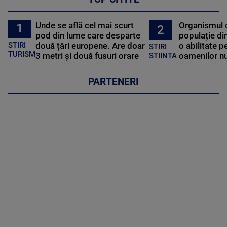
Unde se află cel mai scurt
Organismul 
1
2
pod din lume care desparte
populație di
STIRI
două țări europene. Are doar
o abilitate p
STIRI
TURISM
3 metri și două fusuri orare
oamenilor nu
STIINTA
PARTENERI