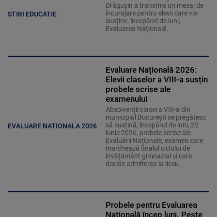
Drăguşin a transmis un mesaj de
încurajare pentru elevii care vor
STIRI EDUCATIE
susţine, începând de luni,
Evaluarea Naţională.
Evaluare Națională 2026:
Elevii claselor a VIII-a susțin
probele scrise ale
examenului
Absolvenții clasei a VIII-a din
municipiul București se pregătesc
să susțină, începând de luni, 22
EVALUARE NATIONALA 2026
iunie 2026, probele scrise ale
Evaluării Naționale, examen care
marchează finalul ciclului de
învățământ gimnazial și care
decide admiterea la liceu.
Probele pentru Evaluarea
Națională încep luni. Peste