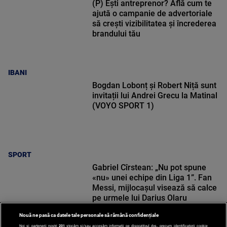
(P) Ești antreprenor? Află cum te
ajută o campanie de advertoriale
să crești vizibilitatea și încrederea
brandului tău
IBANI
Bogdan Lobonț și Robert Niță sunt
invitații lui Andrei Grecu la Matinal
(VOYO SPORT 1)
SPORT
Gabriel Cîrstean: „Nu pot spune
«nu» unei echipe din Liga 1”. Fan
Messi, mijlocașul visează să calce
pe urmele lui Darius Olaru
Nouă ne pasă ca datele tale personale să rămână confidențiale
Noi și partenerii noștri
201
stocăm și/sau accesăm informații pe dispozitivul dvs., precum identificatorii cookie