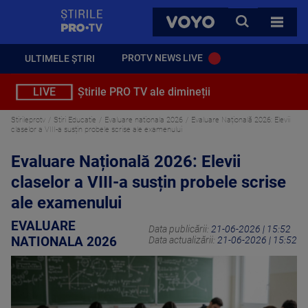
StirilePROTV
CAUTA
VOYO
TOATE 
PROTV NEWS LIVE
ULTIMELE ȘTIRI
LIVE
Știrile PRO TV ale dimineții
Stirileprotv
Stiri Educatie
Evaluare nationala 2026
Evaluare Națională 2026: Elevii
claselor a VIII-a susțin probele scrise ale examenului
Evaluare Națională 2026: Elevii
claselor a VIII-a susțin probele scrise
ale examenului
EVALUARE
Data publicării:
21-06-2026 | 15:52
NATIONALA 2026
Data actualizării:
21-06-2026 | 15:52