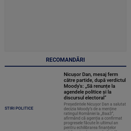
RECOMANDĂRI
Nicușor Dan, mesaj ferm
către partide, după verdictul
Moody's: „Să renunțe la
agendele politice şi la
discursul electoral”
Președintele Nicușor Dan a salutat
STIRI POLITICE
decizia Moody’s de a menține
ratingul României la „Baa3”,
afirmând că agenția a confirmat
progresele făcute în ultimul an
pentru echilibrarea finanțelor