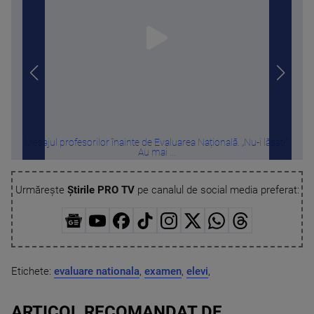
Mesajul profesorilor înainte de Evaluarea Națională. „Nu-i lăsați”.
Pr
Au mai ...
Urmărește
Știrile PRO TV
pe canalul de social media preferat:
Etichete:
evaluare nationala
,
examen
,
elevi
,
ARTICOL RECOMANDAT DE