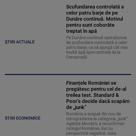
Scufundarea controlată a
celor patru barje de pe
Dunăre continuă. Motivul
pentru sunt coborâte
treptat în apă
Pe Dunăre continuă operațiunea
ȘTIRI ACTUALE
de scufundare controlată a celor
patru barje, ca să ajungă cât mai
multă apă spre centrala de la
Cernavodă.
Finanțele României se
pregătesc pentru cel de-al
treilea test. Standard &
Poor’s decide dacă scapăm
de „junk”
România a scapat din nou de
STIRI ECONOMICE
retrogradarea la categoria „junk”.
Agenția Moody's, a reconfirmat
ratingul României, dar cu
perspectivă negativă. Asta