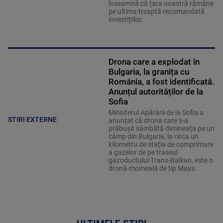
înseamnă că țara noastră rămâne
pe ultima treaptă recomandată
investițiilor.
Drona care a explodat în
Bulgaria, la granița cu
România, a fost identificată.
Anunțul autorităților de la
Sofia
Ministerul Apărării de la Sofia a
STIRI EXTERNE
anunțat că drona care s-a
prăbușit sâmbătă dimineața pe un
câmp din Bulgaria, la circa un
kilometru de stația de comprimare
a gazelor de pe traseul
gazoductului Trans-Balkan, este o
dronă-momeală de tip Maya.