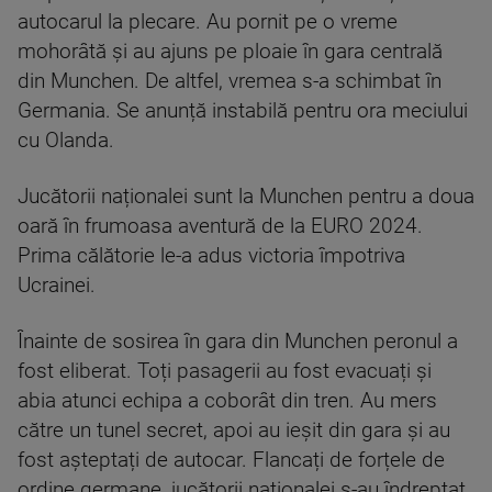
autocarul la plecare. Au pornit pe o vreme
mohorâtă și au ajuns pe ploaie în gara centrală
din Munchen. De altfel, vremea s-a schimbat în
Germania. Se anunță instabilă pentru ora meciului
cu Olanda.
Jucătorii naționalei sunt la Munchen pentru a doua
oară în frumoasa aventură de la EURO 2024.
Prima călătorie le-a adus victoria împotriva
Ucrainei.
Înainte de sosirea în gara din Munchen peronul a
fost eliberat. Toți pasagerii au fost evacuați și
abia atunci echipa a coborât din tren. Au mers
către un tunel secret, apoi au ieșit din gara și au
fost așteptați de autocar. Flancați de forțele de
ordine germane, jucătorii naționalei s-au îndreptat