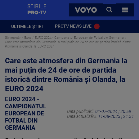
StirilePROTV
CAUTA
VOYO
TOATE 
PROTV NEWS LIVE
ULTIMELE ȘTIRI
Stirileprotv
Euro
EURO 2024 - Campionatul European de Fotbal din Germania
Care este atmosfera din Germania la mai puțin de 24 de ore de partida istorică dintre
România și Olanda, la EURO 2024
Care este atmosfera din Germania la
mai puțin de 24 de ore de partida
istorică dintre România și Olanda, la
EURO 2024
EURO 2024 -
CAMPIONATUL
Data publicării:
01-07-2024 | 20:59
EUROPEAN DE
Data actualizării:
11-08-2025 | 21:31
FOTBAL DIN
GERMANIA