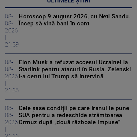
ULTIMELE ȘTIRI
08-
Horoscop 9 august 2026, cu Neti Sandu.
08-
Încep să vină bani în cont
2026
|
21:39
08-
Elon Musk a refuzat accesul Ucrainei la
08-
Starlink pentru atacuri în Rusia. Zelenski
2026
i-a cerut lui Trump să intervină
|
21:36
08-
Cele șase condiții pe care Iranul le pune
08-
SUA pentru a redeschide strâmtoarea
2026
Ormuz după „două războaie impuse”
|
21:33