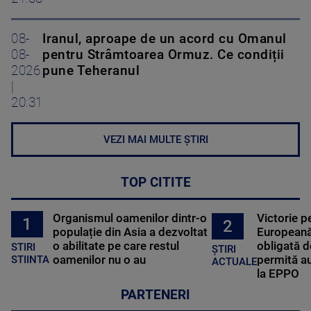
08-
Iranul, aproape de un acord cu Omanul
08-
pentru Strâmtoarea Ormuz. Ce condiții
2026
pune Teheranul
|
20:31
VEZI MAI MULTE ȘTIRI
TOP CITITE
Organismul oamenilor dintr-o
Victorie p
1
2
populație din Asia a dezvoltat
Europeană
o abilitate pe care restul
obligată d
STIRI
ȘTIRI
oamenilor nu o au
permită au
STIINTA
ACTUALE
la EPPO
PARTENERI