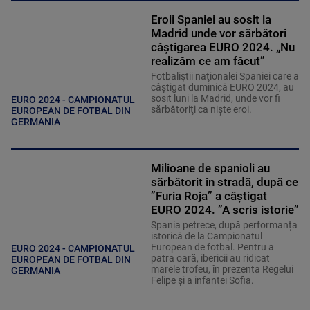
Eroii Spaniei au sosit la
Madrid unde vor sărbători
câştigarea EURO 2024. „Nu
realizăm ce am făcut”
Fotbaliştii naţionalei Spaniei care a
câştigat duminică EURO 2024, au
sosit luni la Madrid, unde vor fi
EURO 2024 - CAMPIONATUL
sărbătoriţi ca nişte eroi.
EUROPEAN DE FOTBAL DIN
GERMANIA
Milioane de spanioli au
sărbătorit în stradă, după ce
”Furia Roja” a câștigat
EURO 2024. ”A scris istorie”
Spania petrece, după performanța
istorică de la Campionatul
European de fotbal. Pentru a
EURO 2024 - CAMPIONATUL
patra oară, ibericii au ridicat
EUROPEAN DE FOTBAL DIN
marele trofeu, în prezenta Regelui
GERMANIA
Felipe și a infantei Sofia.