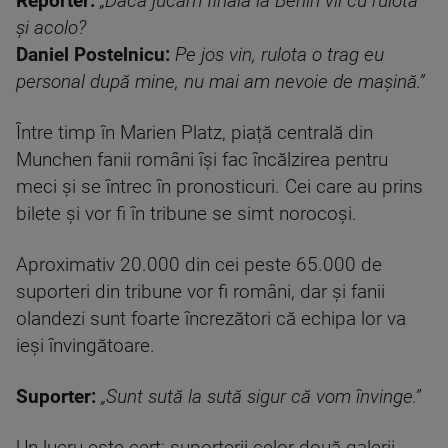
Reporter:
„Dacă jucăm finala la Berlin vii cu rulota
și acolo?
Daniel Postelnicu:
Pe jos vin, rulota o trag eu
personal după mine, nu mai am nevoie de mașină.”
Între timp în Marien Platz, piață centrală din
Munchen fanii români își fac încălzirea pentru
meci și se întrec în pronosticuri. Cei care au prins
bilete și vor fi în tribune se simt norocoși.
Aproximativ 20.000 din cei peste 65.000 de
suporteri din tribune vor fi români, dar și fanii
olandezi sunt foarte încrezători că echipa lor va
ieși învingătoare.
Suporter:
„Sunt sută la sută sigur că vom învinge.”