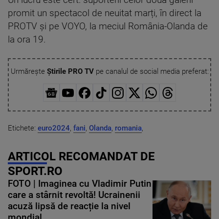
Un lucru este cert: suporterii celor două galerii
promit un spectacol de neuitat marți, în direct la
PROTV și pe VOYO, la meciul România-Olanda de
la ora 19.
Urmărește
Știrile PRO TV
pe canalul de social media preferat:
Etichete:
euro2024
,
fani
,
Olanda
,
romania
,
ARTICOL RECOMANDAT DE
SPORT.RO
FOTO | Imaginea cu Vladimir Putin
care a stârnit revoltă! Ucrainenii
acuză lipsă de reacție la nivel
mondial