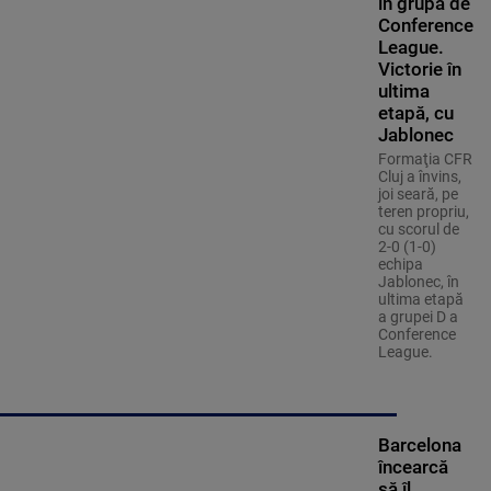
în grupa de
Conference
League.
Victorie în
ultima
etapă, cu
Jablonec
Formaţia CFR
Cluj a învins,
joi seară, pe
teren propriu,
cu scorul de
2-0 (1-0)
echipa
Jablonec, în
ultima etapă
a grupei D a
Conference
League.
Barcelona
încearcă
să îl