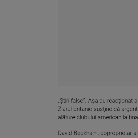
„Ştiri false”. Aşa au reacţionat
Ziarul britanic susţine că argen
alăture clubului american la fina
David Beckham, coproprietar al f