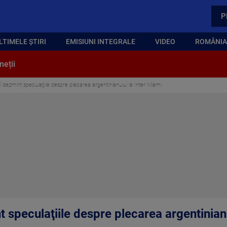
P
LTIMELE ȘTIRI
EMISIUNI INTEGRALE
VIDEO
ROMÂNIA,
neții
si dezmint speculaţiile despre plecarea argentinianului la Inter Miami
t speculaţiile despre plecarea argentinian