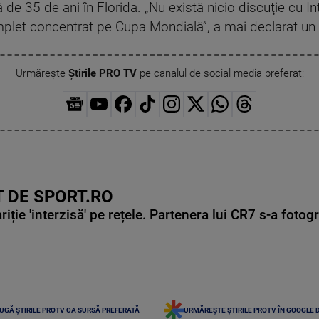
ă de 35 de ani în Florida. „Nu există nicio discuţie cu 
omplet concentrat pe Cupa Mondială”, a mai declarat un 
Urmărește
Știrile PRO TV
pe canalul de social media preferat:
 DE SPORT.RO
ie 'interzisă' pe rețele. Partenera lui CR7 s-a fotog
UGĂ ȘTIRILE PROTV CA SURSĂ PREFERATĂ
URMĂREȘTE ȘTIRILE PROTV ÎN GOOGLE 