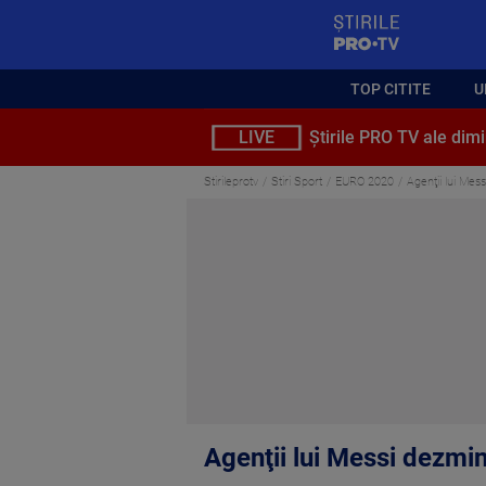
StirilePROTV
TOP CITITE
U
LIVE
Știrile PRO TV ale dimi
Stirileprotv
Stiri Sport
EURO 2020
Agenţii lui Mes
Agenţii lui Messi dezmin