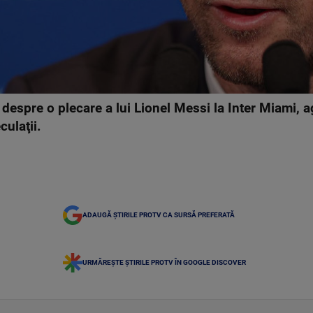
espre o plecare a lui Lionel Messi la Inter Miami, ag
ulaţii.
ADAUGĂ ȘTIRILE PROTV CA SURSĂ PREFERATĂ
URMĂREȘTE ȘTIRILE PROTV ÎN GOOGLE DISCOVER