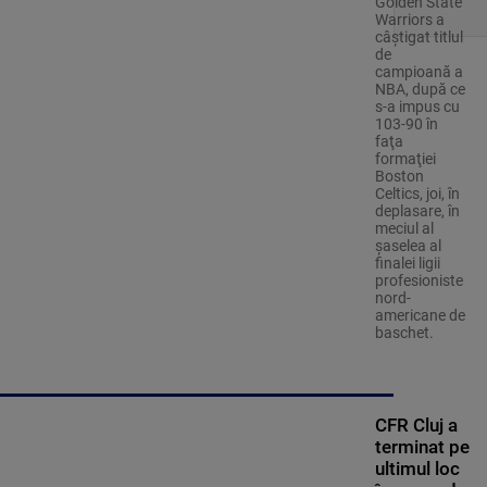
Golden State
Warriors a
câştigat titlul
de
campioană a
NBA, după ce
s-a impus cu
103-90 în
faţa
formaţiei
Boston
Celtics, joi, în
deplasare, în
meciul al
şaselea al
finalei ligii
profesioniste
nord-
americane de
baschet.
CFR Cluj a
terminat pe
ultimul loc