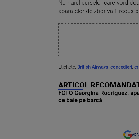
Numarul curselor care vord dec
aparatelor de zbor va fi redus d
Etichete:
British Airways
,
concedieri
,
cr
ARTICOL RECOMANDAT
FOTO Georgina Rodriguez, apariț
de baie pe barcă
ADA