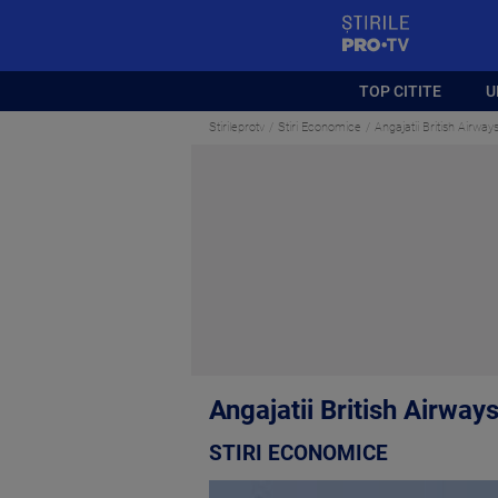
StirilePROTV
TOP CITITE
U
Stirileprotv
Stiri Economice
Angajatii British Airways
Angajatii British Airways
STIRI ECONOMICE