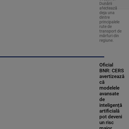
Dunării
afectează
deja una
dintre
principalele
rute de
transport de
mărfuri din
regiune.
Oficial
BNR: CERS
avertizează
că
modelele
avansate
de
inteligență
artificială
pot deveni
un risc
major