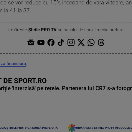
oa se vor reduce cu 15% inceoand de vara viitoare, a
e la 41 la 37.
Urmărește
Știrile PRO TV
pe canalul de social media preferat:
iza financiara
,
 DE SPORT.RO
ie 'interzisă' pe rețele. Partenera lui CR7 s-a fotog
UGĂ ȘTIRILE PROTV CA SURSĂ PREFERATĂ
URMĂREȘTE ȘTIRILE PROTV ÎN GOOGLE 