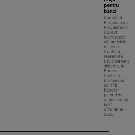
pentru
bănci
Comitetul
European de
Risc Sistemic
(CERS)
avertizează
că modelele
de IA de
frontieră
reprezintă
risc cibernetic
sistemic, iar
Banca
Centrală
Europeană
solicită
băncilor
planuri de
acţiune până
la 31
octombrie
2026.