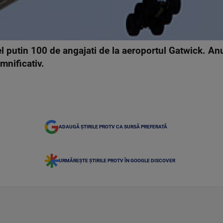
l putin 100 de angajati de la aeroportul Gatwick. An
mnificativ.
ADAUGĂ ȘTIRILE PROTV CA SURSĂ PREFERATĂ
URMĂREȘTE ȘTIRILE PROTV ÎN GOOGLE DISCOVER