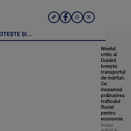
CITEȘTE ȘI...
Nivelul
critic al
Dunării
lovește
transportul
de mărfuri.
Ce
înseamnă
prăbușirea
traficului
fluvial
pentru
economie
Nivelul
scăzut al