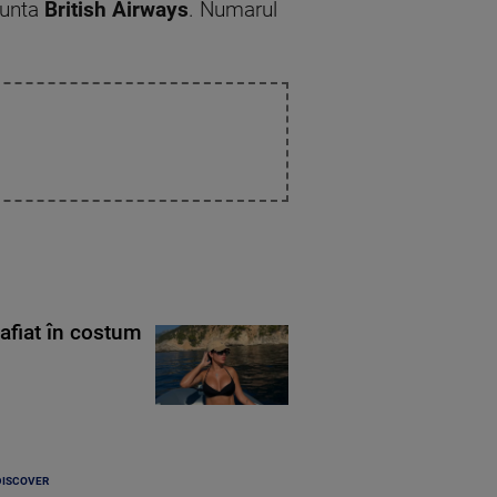
nunta
British Airways
. Numarul
rafiat în costum
DISCOVER