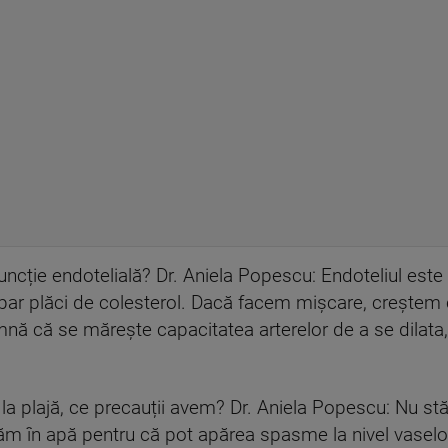
cție endotelială? Dr. Aniela Popescu: Endoteliul este str
par plăci de colesterol. Dacă facem mișcare, creștem 
mnă că se mărește capacitatea arterelor de a se dilata
plajă, ce precauții avem? Dr. Aniela Popescu: Nu stăm
ăm în apă pentru că pot apărea spasme la nivel vaselo