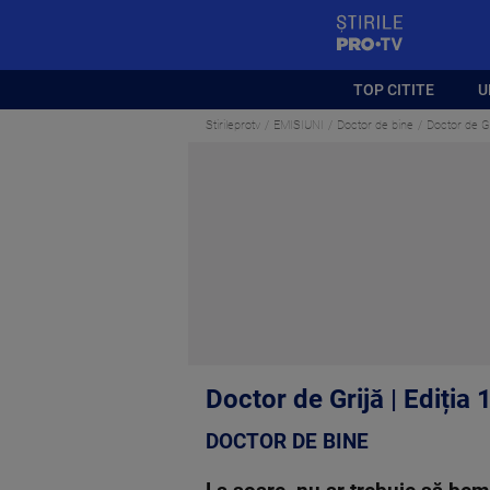
StirilePROTV
TOP CITITE
U
Stirileprotv
EMISIUNI
Doctor de bine
Doctor de Gri
Doctor de Grijă | Ediția 
DOCTOR DE BINE