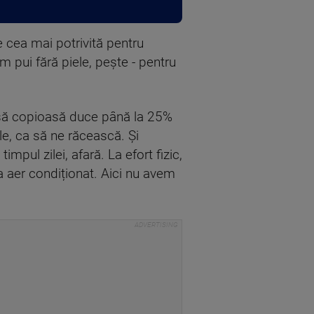
cea mai potrivită pentru
 pui fără piele, pește - pentru
să copioasă duce până la 25%
le, ca să ne răcească. Și
pul zilei, afară. La efort fizic,
la aer condiționat. Aici nu avem