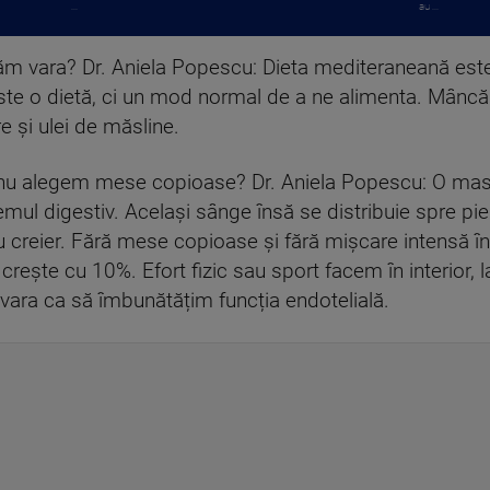
...
au ...
vara? Dr. Aniela Popescu: Dieta mediteraneană este 
ste o dietă, ci un mod normal de a ne alimenta. Mâncăm
e și ulei de măsline.
nu alegem mese copioase? Dr. Aniela Popescu: O ma
mul digestiv. Același sânge însă se distribuie spre pie
reier. Fără mese copioase și fără mișcare intensă în tim
crește cu 10%. Efort fizic sau sport facem în interior, 
e vara ca să îmbunătățim funcția endotelială.