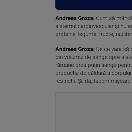
Andreea Groza:
Cum să mâncăm 
sistemul cardiovascular și nu e
proteine, legume, fructe, nucifer
Andreea Groza:
De ce vara să 
din volumul de sânge spre siste
rămâne prea puțin sânge pentru c
producția de căldură a corpului 
restricții. Și, da, facem mișcar