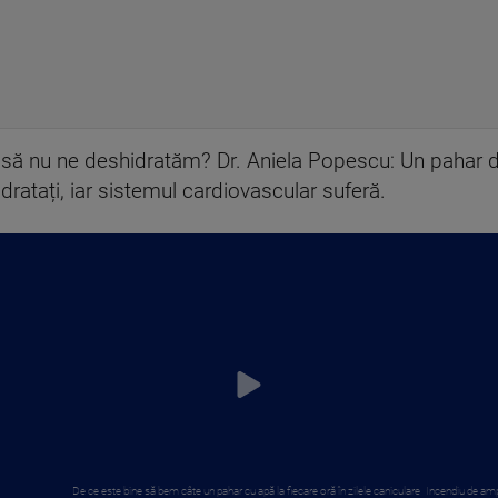
ă nu ne deshidratăm? Dr. Aniela Popescu: Un pahar d
ratați, iar sistemul cardiovascular suferă.
De ce este bine să bem câte un pahar cu apă la fiecare oră în zilele caniculare
Incendiu de amp