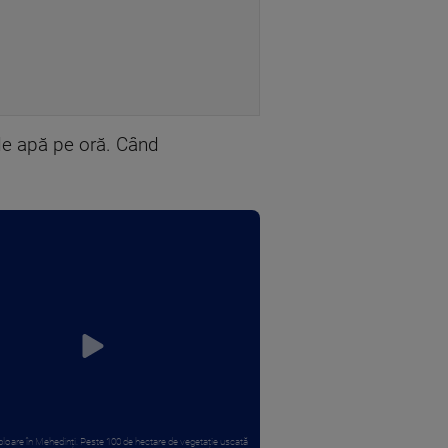
e apă pe oră. Când
loare în Mehedinți. Peste 100 de hectare de vegetație uscată