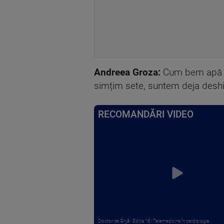
Andreea Groza:
Cum bem apă s
simțim sete, suntem deja deshid
RECOMANDĂRI VIDEO
Doctor de Grijă | Ediția 16 | Telemedicina în cardiologie