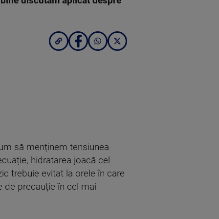
e bine discutăm aplicat despre
i cum să menținem tensiunea
ecuație, hidratarea joacă cel
c trebuie evitat la orele în care
e de precauție în cel mai