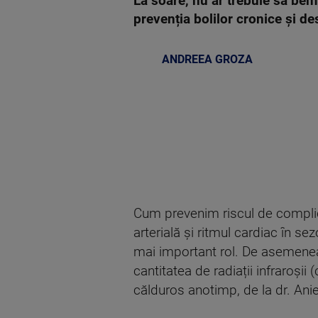
La soare, nu ar trebuie să bem
prevenția bolilor cronice și d
ANDREEA GROZA
Cum prevenim riscul de complic
arterială și ritmul cardiac în s
mai important rol. De asemenea, 
cantitatea de radiații infraroși
călduros anotimp, de la dr. Ani