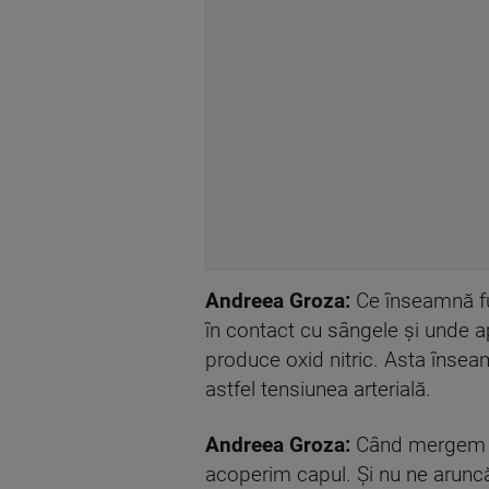
Andreea Groza:
Ce înseamnă fun
în contact cu sângele și unde a
produce oxid nitric. Asta însea
astfel tensiunea arterială.
Andreea Groza:
Când mergem la 
acoperim capul. Și nu ne arunc