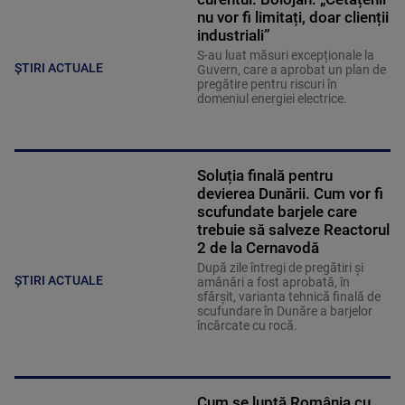
nu vor fi limitați, doar clienții
industriali”
S-au luat măsuri excepționale la
ȘTIRI ACTUALE
Guvern, care a aprobat un plan de
pregătire pentru riscuri în
domeniul energiei electrice.
Soluția finală pentru
devierea Dunării. Cum vor fi
scufundate barjele care
trebuie să salveze Reactorul
2 de la Cernavodă
După zile întregi de pregătiri și
ȘTIRI ACTUALE
amânări a fost aprobată, în
sfârșit, varianta tehnică finală de
scufundare în Dunăre a barjelor
încărcate cu rocă.
Cum se luptă România cu