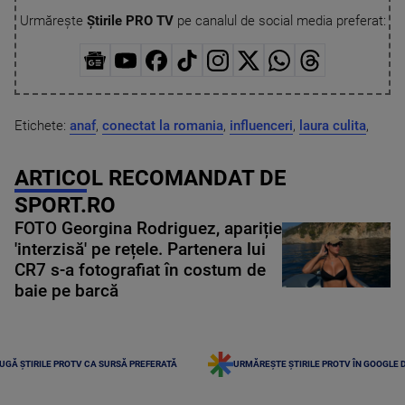
Urmărește
Știrile PRO TV
pe canalul de social media preferat:
Etichete:
anaf
,
conectat la romania
,
influenceri
,
laura culita
,
ARTICOL RECOMANDAT DE
SPORT.RO
FOTO Georgina Rodriguez, apariție
'interzisă' pe rețele. Partenera lui
CR7 s-a fotografiat în costum de
baie pe barcă
UGĂ ȘTIRILE PROTV CA SURSĂ PREFERATĂ
URMĂREȘTE ȘTIRILE PROTV ÎN GOOGLE 