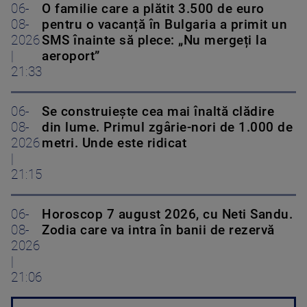
06-
O familie care a plătit 3.500 de euro
08-
pentru o vacanță în Bulgaria a primit un
2026
SMS înainte să plece: „Nu mergeți la
|
aeroport”
21:33
06-
Se construiește cea mai înaltă clădire
08-
din lume. Primul zgârie-nori de 1.000 de
2026
metri. Unde este ridicat
|
21:15
06-
Horoscop 7 august 2026, cu Neti Sandu.
08-
Zodia care va intra în banii de rezervă
2026
|
21:06