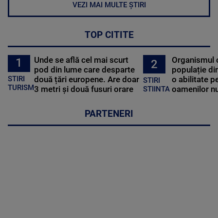
VEZI MAI MULTE ȘTIRI
TOP CITITE
Unde se află cel mai scurt
Organismul 
1
2
pod din lume care desparte
populație di
STIRI
două țări europene. Are doar
o abilitate p
STIRI
TURISM
3 metri și două fusuri orare
oamenilor nu
STIINTA
PARTENERI