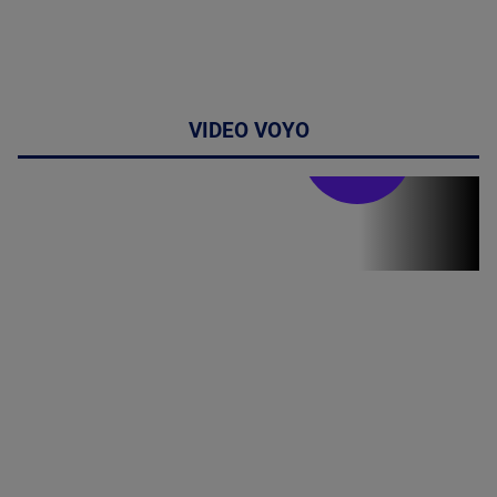
VIDEO VOYO
Stirile PRO TV
Stirile PRO
TV # 19.00 -
06 August
2026