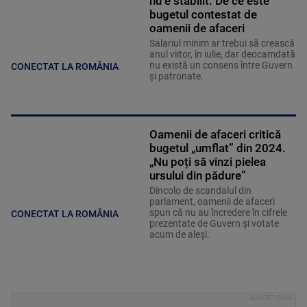
nu e stabilit. De ce este
bugetul contestat de
oamenii de afaceri
Salariul minim ar trebui să crească
anul viitor, în iulie, dar deocamdată
nu există un consens între Guvern
CONECTAT LA ROMÂNIA
și patronate.
Oamenii de afaceri critică
bugetul „umflat” din 2024.
„Nu poți să vinzi pielea
ursului din pădure”
Dincolo de scandalul din
parlament, oamenii de afaceri
spun că nu au încredere în cifrele
CONECTAT LA ROMÂNIA
prezentate de Guvern și votate
acum de aleși.