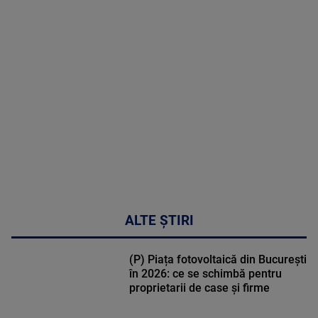
MAI
MULTE
DETALII
47:43
ALTE ȘTIRI
(P) Piața fotovoltaică din București
în 2026: ce se schimbă pentru
proprietarii de case și firme