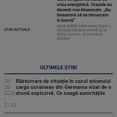
criza energetică. Orașele au
devenit mai întunecate. „Nu
înseamnă să ne întoarcem
în beznă”
Dacă spălați rufele seara, după ce
ȘTIRI ACTUALE
vă întoarceți de la muncă, nu ar
strica, o vreme, să schimbați
obiceiul.
ULTIMELE ȘTIRI
06-
Răsturnare de situație în cazul avionului
08-
cargo ucrainean din Germania vizat de o
2026
dronă explozivă. Ce neagă autoritățile
|
21:40