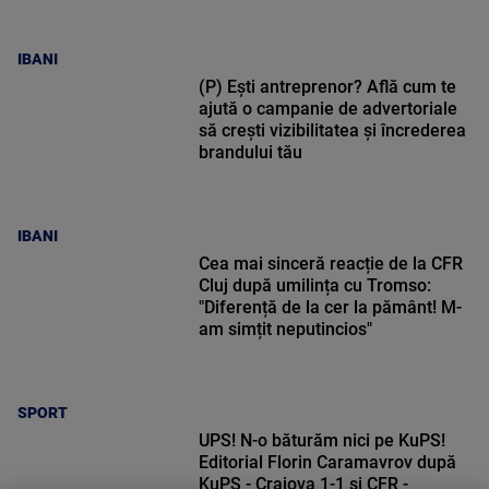
IBANI
(P) Ești antreprenor? Află cum te
ajută o campanie de advertoriale
să crești vizibilitatea și încrederea
brandului tău
IBANI
Cea mai sinceră reacție de la CFR
Cluj după umilința cu Tromso:
"Diferență de la cer la pământ! M-
am simțit neputincios"
SPORT
UPS! N-o băturăm nici pe KuPS!
Editorial Florin Caramavrov după
KuPS - Craiova 1-1 și CFR -