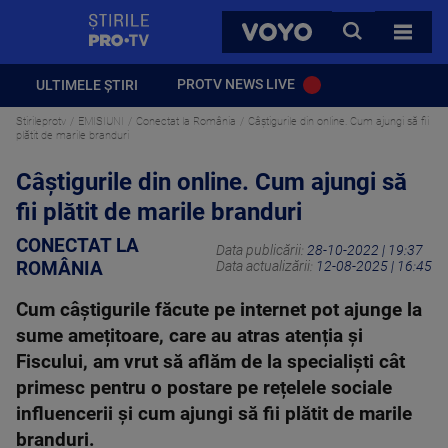
StirilePROTV
CAUTA
VOYO
TOATE 
PROTV NEWS LIVE
ULTIMELE ȘTIRI
Stirileprotv
EMISIUNI
Conectat la România
Câștigurile din online. Cum ajungi să fii
plătit de marile branduri
Câștigurile din online. Cum ajungi să
fii plătit de marile branduri
CONECTAT LA
Data publicării:
28-10-2022 | 19:37
ROMÂNIA
Data actualizării:
12-08-2025 | 16:45
Cum câștigurile făcute pe internet pot ajunge la
sume amețitoare, care au atras atenția și
Fiscului, am vrut să aflăm de la specialiști cât
primesc pentru o postare pe rețelele sociale
influencerii și cum ajungi să fii plătit de marile
branduri.