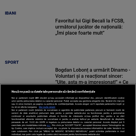
IBANI
Favoritul lui Gigi Becali la FCSB,
următorul jucător de națională:
„Îmi place foarte mult”
SPORT
Bogdan Lobonț a urmărit Dinamo -
Voluntari și a reacționat sincer:
”Uite, asta m-a impresionat!” + Ce
a spus despre Mazilu
Nouă ne pasă ca datele tale personale să rămână confidențiale
Noi și partenerii noștri
201
stocăm și/sau accesăm informații pe dispozitivul dvs., precum identificatorii cookie
unici pentru prelucrarea datelor cu caracter personal. Puteți accepta sau gestiona alegerile dvs. făcând clic mai jos
sau în orice moment, pe pagina cu politica de confidențialitate. Aceste alegeri vor fi raportate partenerilor noștri și
nu vă vor afecta navigarea.
Mai multe detalii
Noi si partenerii nostri (retelele de socializare si agentiile de publicitate partenere, precum si furnizorii nostri de
SPORT
servicii de date analitice) prelucram date pentru a permite website-ului sa functioneze, pentru a personaliza
continutul si anunturile publicitare afisate in functie de interesele si/sau profilul dvs., pentru a va oferi
functionalitati aferente retelelor de socializare si pentru a analiza traficul pe website. Beneficiati de drepturile
prevazute de art. 15-22 din GDPR in legatura cu prelucrarea datelor cu caracter personal. Aceste drepturi pot fi
exercitate prin modalitatea indicata
aici
. Prin click pe “ACCEPT TOATE”, acceptati folosirea tuturor Tehnologiilor de
tip Cookie, care implica inclusiv acceptul dvs. cu privire la stocarea/accesarea informatiilor de catre Vendor-ii cu
care colaboram. Prin click pe “VREAU SA MODIFIC SETARILE INDIVIDUAL” puteti schimba preferintele in mod
individual, mai putin cele legate de cookie strict necesare pentru functionarea website-ului.