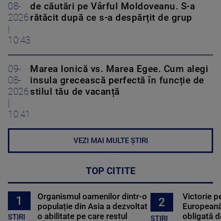
08-
de căutări pe Vârful Moldoveanu. S-a
2026
rătăcit după ce s-a despărțit de grup
|
10:43
09-
Marea Ionică vs. Marea Egee. Cum alegi
08-
insula grecească perfectă în funcție de
2026
stilul tău de vacanță
|
10:41
VEZI MAI MULTE ȘTIRI
TOP CITITE
Organismul oamenilor dintr-o
Victorie p
1
2
populație din Asia a dezvoltat
Europeană
o abilitate pe care restul
obligată d
STIRI
ȘTIRI