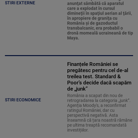
STIRI EXTERNE
anunţat sâmbătă că aparatul
care a explodat în cursul
dimineţii în spaţiul aerian al ţării,
în apropiere de graniţa cu
România şi de gazoductul
transbalcanic, era probabil o
dronă momeală ucraineană de tip
Maya.
Finanțele României se
pregătesc pentru cel de-al
treilea test. Standard &
Poor’s decide dacă scapăm
de „junk”
România a scapat din nou de
STIRI ECONOMICE
retrogradarea la categoria „junk”.
Agenția Moody's, a reconfirmat
ratingul României, dar cu
perspectivă negativă. Asta
înseamnă că țara noastră rămâne
pe ultima treaptă recomandată
investițiilor.