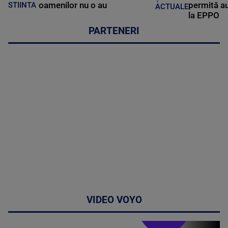
oamenilor nu o au
permită au
STIINTA
ACTUALE
la EPPO
PARTENERI
VIDEO VOYO