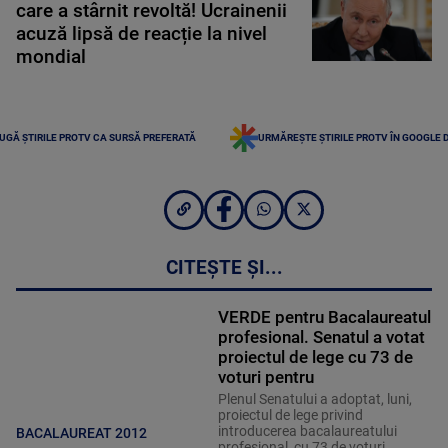
care a stârnit revoltă! Ucrainenii
acuză lipsă de reacție la nivel
mondial
UGĂ ȘTIRILE PROTV CA SURSĂ PREFERATĂ
URMĂREȘTE ȘTIRILE PROTV ÎN GOOGLE 
CITEȘTE ȘI...
VERDE pentru Bacalaureatul
profesional. Senatul a votat
proiectul de lege cu 73 de
voturi pentru
Plenul Senatului a adoptat, luni,
proiectul de lege privind
introducerea bacalaureatului
BACALAUREAT 2012
profesional, cu 73 de voturi