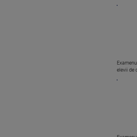
Examenul 
elevii de 