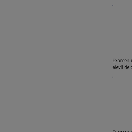
Examenul 
elevii de 