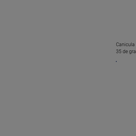
Canicula 
35 de grad