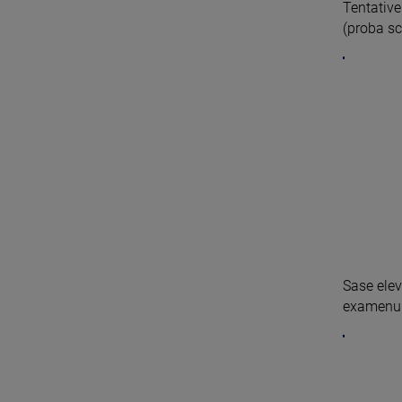
Tentative
(proba scr
Sase elev
examenul 