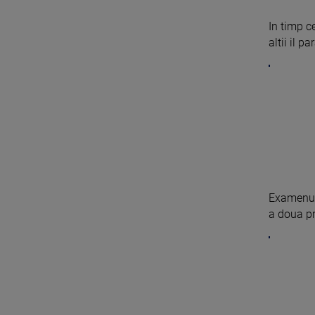
In timp c
altii il p
Examenul
a doua pr