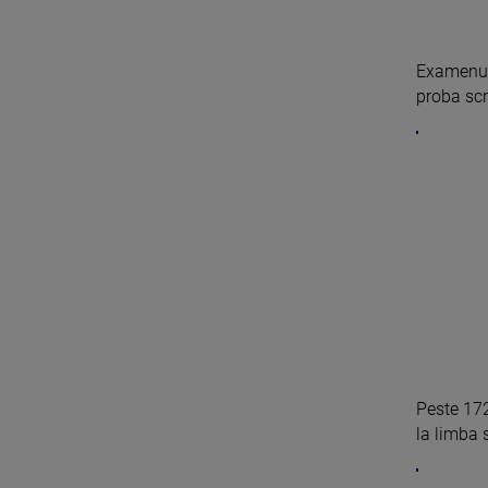
Examenul
proba scri
Peste 172
la limba s