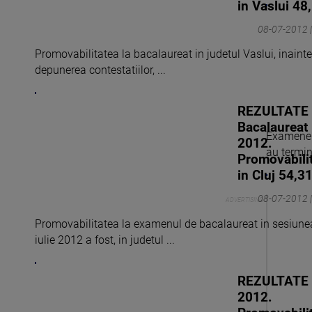
in Vaslui 48
08-07-2012 |
Promovabilitatea la bacalaureat in judetul Vaslui, inaint
depunerea contestatiilor, ...
REZULTATE
Bacalaureat
Examenele
2012.
au termina
Promovabili
in Cluj 54,3
08-07-2012 |
Promovabilitatea la examenul de bacalaureat in sesiune
iulie 2012 a fost, in judetul ...
REZULTATE
2012.