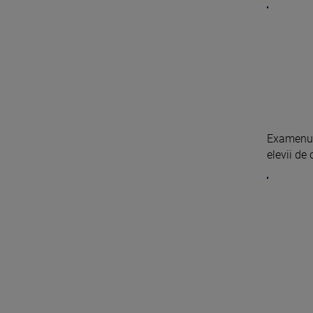
Examenul 
elevii de 