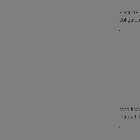
Peste 180
obligatori
Modificar
intrucat 