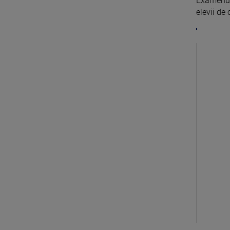
Examenul 
elevii de 