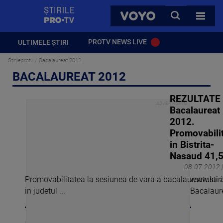
StirilePROTV
CAUTA
VOYO
TOATE 
PROTV NEWS LIVE
ULTIMELE ȘTIRI
Stirileprotv
Bacalaureat 2012
BACALAUREAT 2012
REZULTATE
Bacalaureat
2012.
Promovabili
in Bistrita-
Nasaud 41,
08-07-2012 |
Promovabilitatea la sesiunea de vara a bacalaureatului a
www.stiril
in judetul ...
Bacalaure