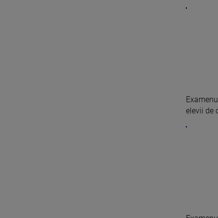
Examenul 
elevii de 