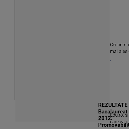
Cei nemul
mai ales c
REZULTATE
Bacalaureat
Edu.ro, s
2012.
care va pu
Promovabili