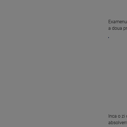
Examenul
a doua pr
Inca o zi
absolventi