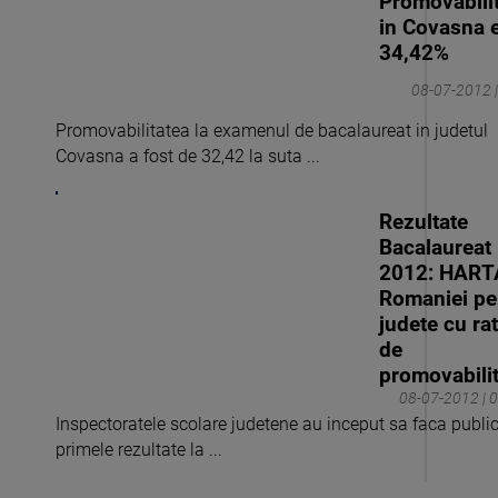
Promovabili
in Covasna 
34,42%
08-07-2012 |
Promovabilitatea la examenul de bacalaureat in judetul
Covasna a fost de 32,42 la suta ...
Rezultate
Bacalaureat
2012: HART
Romaniei pe
judete cu ra
de
promovabili
08-07-2012 | 
Inspectoratele scolare judetene au inceput sa faca publi
primele rezultate la ...