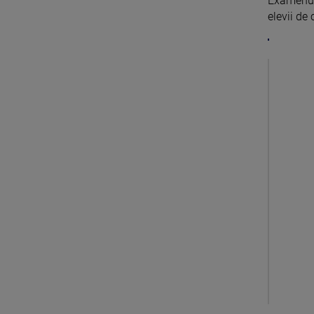
Examenul 
elevii de 