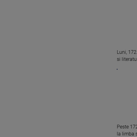
Luni, 172
si literat
Peste 172
la limba s