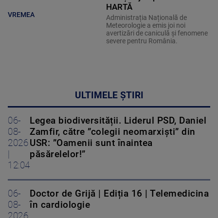
HARTĂ
VREMEA
Administrația Națională de
Meteorologie a emis joi noi
avertizări de caniculă și fenomene
severe pentru România.
ULTIMELE ȘTIRI
06-
Legea biodiversității. Liderul PSD, Daniel
08-
Zamfir, către ”colegii neomarxiști” din
2026
USR: ”Oamenii sunt înaintea
|
păsărelelor!”
12:04
06-
Doctor de Grijă | Ediția 16 | Telemedicina
08-
în cardiologie
2026