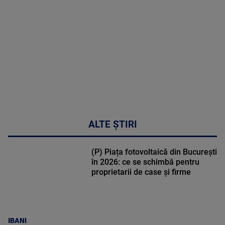
cardiologie
MAI
MULTE
DETALII
34:04
ALTE ȘTIRI
(P) Piața fotovoltaică din București
în 2026: ce se schimbă pentru
proprietarii de case și firme
IBANI