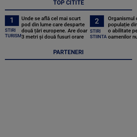
TOP CITITE
Unde se află cel mai scurt
Organismul 
1
2
pod din lume care desparte
populație di
STIRI
două țări europene. Are doar
o abilitate p
STIRI
TURISM
3 metri și două fusuri orare
oamenilor nu
STIINTA
PARTENERI