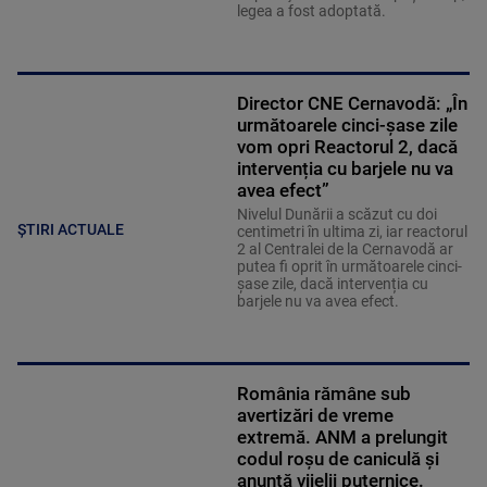
legea a fost adoptată.
Director CNE Cernavodă: „În
următoarele cinci-șase zile
vom opri Reactorul 2, dacă
intervenția cu barjele nu va
avea efect”
Nivelul Dunării a scăzut cu doi
ȘTIRI ACTUALE
centimetri în ultima zi, iar reactorul
2 al Centralei de la Cernavodă ar
putea fi oprit în următoarele cinci-
șase zile, dacă intervenția cu
barjele nu va avea efect.
România rămâne sub
avertizări de vreme
extremă. ANM a prelungit
codul roșu de caniculă și
anunță vijelii puternice.