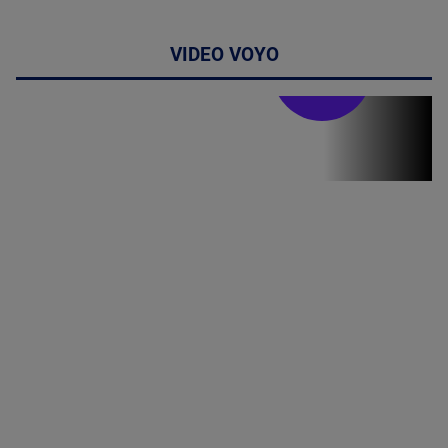
VIDEO VOYO
Doctor de
bine
Doctor de
Grijă | Ediția
16 |
Telemedicina
in