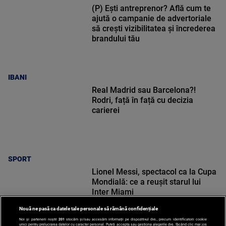
(P) Ești antreprenor? Află cum te
ajută o campanie de advertoriale
să crești vizibilitatea și încrederea
brandului tău
IBANI
Real Madrid sau Barcelona?!
Rodri, față în față cu decizia
carierei
SPORT
Lionel Messi, spectacol ca la Cupa
Mondială: ce a reușit starul lui
Inter Miami
Nouă ne pasă ca datele tale personale să rămână confidențiale
Noi și partenerii noștri
201
stocăm și/sau accesăm informații pe dispozitivul dvs., precum identificatorii cookie
unici pentru prelucrarea datelor cu caracter personal. Puteți accepta sau gestiona alegerile dvs. făcând clic mai jos