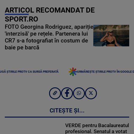
ARTICOL RECOMANDAT DE
SPORT.RO
FOTO Georgina Rodriguez, apariție
'interzisă' pe rețele. Partenera lui
CR7 s-a fotografiat în costum de
baie pe barcă
UGĂ ȘTIRILE PROTV CA SURSĂ PREFERATĂ
URMĂREȘTE ȘTIRILE PROTV ÎN GOOGLE 
CITEȘTE ȘI...
VERDE pentru Bacalaureatul
profesional. Senatul a votat