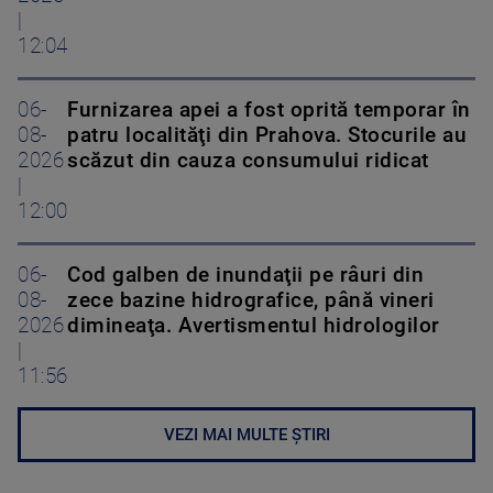
|
12:04
06-
Furnizarea apei a fost oprită temporar în
08-
patru localităţi din Prahova. Stocurile au
2026
scăzut din cauza consumului ridicat
|
12:00
06-
Cod galben de inundaţii pe râuri din
08-
zece bazine hidrografice, până vineri
2026
dimineaţa. Avertismentul hidrologilor
|
11:56
VEZI MAI MULTE ȘTIRI