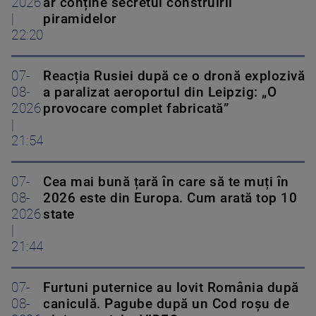
2026
ar conține secretul construirii
|
piramidelor
22:20
07-
Reacția Rusiei după ce o dronă explozivă
08-
a paralizat aeroportul din Leipzig: „O
2026
provocare complet fabricată”
|
21:54
07-
Cea mai bună țară în care să te muți în
08-
2026 este din Europa. Cum arată top 10
2026
state
|
21:44
07-
Furtuni puternice au lovit România după
08-
caniculă. Pagube după un Cod roşu de