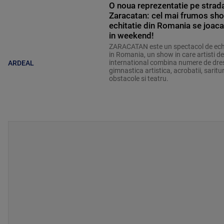
O noua reprezentatie pe strad
Zaracatan: cel mai frumos sh
echitatie din Romania se joaca
in weekend!
ZARACATAN este un spectacol de echi
in Romania, un show in care artisti de
international combina numere de dres
ARDEAL
gimnastica artistica, acrobatii, saritu
obstacole si teatru.