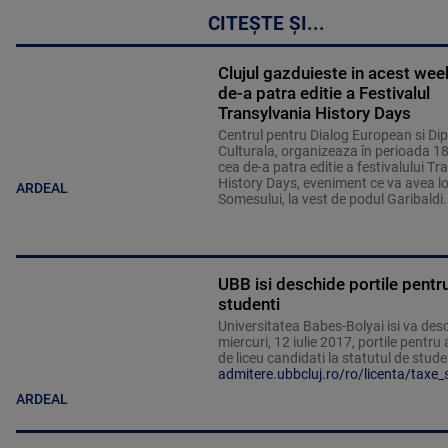
CITEȘTE ȘI...
Clujul gazduieste in acest we
de-a patra editie a Festivalul
Transylvania History Days
Centrul pentru Dialog European si Di
Culturala, organizeaza în perioada 1
cea de-a patra editie a festivalului Tr
History Days, eveniment ce va avea l
ARDEAL
Somesului, la vest de podul Garibaldi.
UBB isi deschide portile pentru 
studenti
Universitatea Babes-Bolyai isi va des
miercuri, 12 iulie 2017, portile pentru 
de liceu candidati la statutul de stude
admitere.ubbcluj.ro/ro/licenta/taxe_
ARDEAL