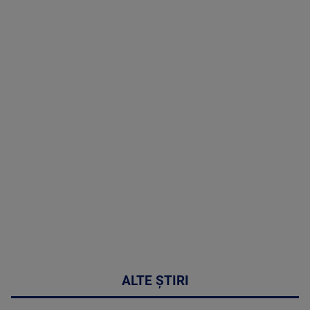
TV # 19.00 -
07 August
2026
MAI
MULTE
DETALII
48:24
ALTE ȘTIRI