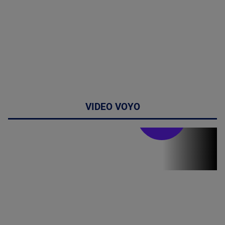
VIDEO VOYO
Stirile PRO TV
Stirile PRO