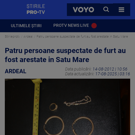
StirilePROTV
CAUTA
VOYO
TOATE 
PROTV NEWS LIVE
ULTIMELE ȘTIRI
Stirileprotv
Ardeal
Patru persoane suspectate de furt au fost arestate in Satu Mare
Patru persoane suspectate de furt au
fost arestate in Satu Mare
Data publicării:
14-08-2012 | 10:56
ARDEAL
Data actualizării:
17-08-2025 | 03:16