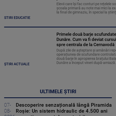
Elevii care îşi fac conturi pe rețelele so
școala primară au note mai mici la e
la final de gimnaziu, în special la științe
STIRI EDUCATIE
Primele două barje scufundate
Dunăre. Cum va fi deviat cursu
spre centrala de la Cernavodă
După zile de așteptare și amânări rep
operațiunea de scufundare controlată
două barje în apropierea brațului Bal
Dunăre a început vineri după-amiază
ȘTIRI ACTUALE
ULTIMELE ȘTIRI
07-
Descoperire senzațională lângă Piramida
08-
Roșie: Un sistem hidraulic de 4.500 ani