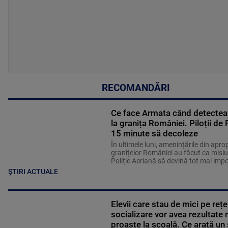
RECOMANDĂRI
Ce face Armata când detectea
la granița României. Piloții de
15 minute să decoleze
În ultimele luni, amenințările din apro
granițelor României au făcut ca misiu
Poliție Aeriană să devină tot mai imp
ȘTIRI ACTUALE
Elevii care stau de mici pe rețe
socializare vor avea rezultate 
proaste la școală. Ce arată un 