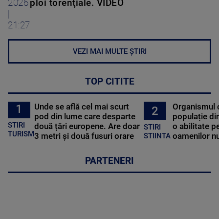
2026
ploi torenţiale. VIDEO
|
21:27
VEZI MAI MULTE ȘTIRI
TOP CITITE
Unde se află cel mai scurt
Organismul 
1
2
pod din lume care desparte
populație di
STIRI
două țări europene. Are doar
o abilitate p
STIRI
TURISM
3 metri și două fusuri orare
oamenilor nu
STIINTA
PARTENERI