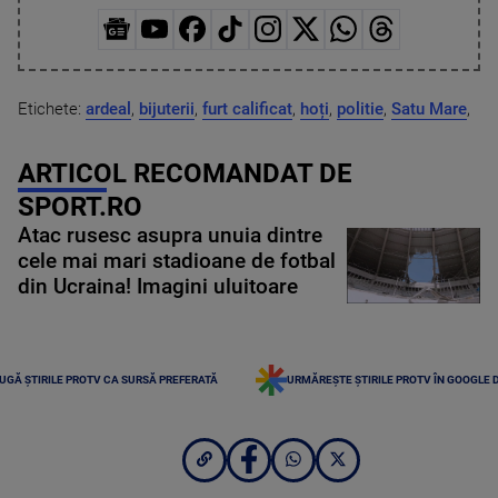
Etichete:
ardeal
,
bijuterii
,
furt calificat
,
hoți
,
politie
,
Satu Mare
,
ARTICOL RECOMANDAT DE
SPORT.RO
Atac rusesc asupra unuia dintre
cele mai mari stadioane de fotbal
din Ucraina! Imagini uluitoare
UGĂ ȘTIRILE PROTV CA SURSĂ PREFERATĂ
URMĂREȘTE ȘTIRILE PROTV ÎN GOOGLE 