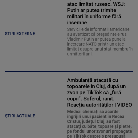
atac limitat rusesc. WSJ:
Putin ar putea trimite
militari în uniforme fără
însemne
Serviciile de informații americane
STIRI EXTERNE
au avertizat că președintele rus
Vladimir Putin ar putea pune la
încercare NATO printr-un atac
limitat asupra unui stat membru în
următorii ani.
Ambulanță atacată cu
topoarele în Cluj, după un
zvon pe TikTok că „fură
copii”. Șoferul, rănit.
Reacția autorităților | VIDEO
Medicii chemaţi să acorde
ȘTIRI ACTUALE
îngrijiri unui pacient în Recea
Cristur, judeţul Cluj, au fost
atacaţi cu bâte, topoare şi pietre,
pe fondul unor zvonuri propagate
pe TikTok despre o presupusă