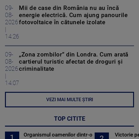
09-
Mii de case din România nu au încă
08-
energie electrică. Cum ajung panourile
2026
fotovoltaice în cătunele izolate
|
14:26
09-
„Zona zombilor” din Londra. Cum arată
08-
cartierul turistic afectat de droguri și
2026
criminalitate
|
14:07
VEZI MAI MULTE ȘTIRI
TOP CITITE
Organismul oamenilor dintr-o
Victorie p
1
2