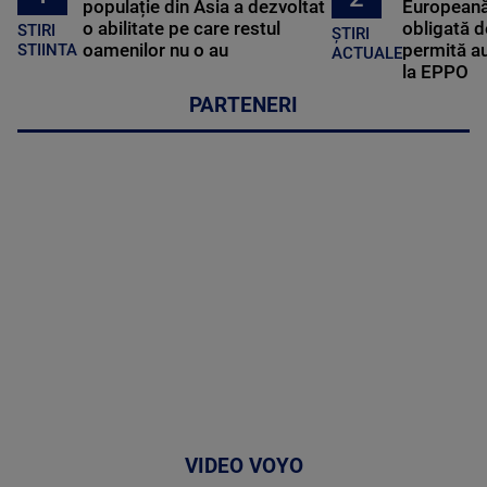
populație din Asia a dezvoltat
Europeană
o abilitate pe care restul
obligată d
STIRI
ȘTIRI
oamenilor nu o au
permită au
STIINTA
ACTUALE
la EPPO
PARTENERI
VIDEO VOYO