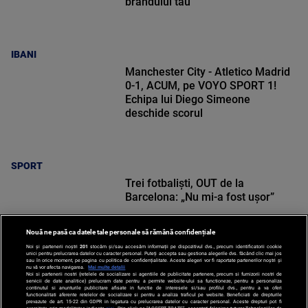
brandului tău
IBANI
Manchester City - Atletico Madrid
0-1, ACUM, pe VOYO SPORT 1!
Echipa lui Diego Simeone
deschide scorul
SPORT
Trei fotbaliști, OUT de la
Barcelona: „Nu mi-a fost ușor”
Nouă ne pasă ca datele tale personale să rămână confidențiale
Noi și partenerii noștri
201
stocăm și/sau accesăm informații pe dispozitivul dvs., precum identificatorii cookie
unici pentru prelucrarea datelor cu caracter personal. Puteți accepta sau gestiona alegerile dvs. făcând clic mai jos
sau în orice moment, pe pagina cu politica de confidențialitate. Aceste alegeri vor fi raportate partenerilor noștri și
nu vă vor afecta navigarea.
Mai multe detalii
Noi si partenerii nostri (retelele de socializare si agentiile de publicitate partenere, precum si furnizorii nostri de
SPORT
servicii de date analitice) prelucram date pentru a permite website-ului sa functioneze, pentru a personaliza
continutul si anunturile publicitare afisate in functie de interesele si/sau profilul dvs., pentru a va oferi
functionalitati aferente retelelor de socializare si pentru a analiza traficul pe website. Beneficiati de drepturile
prevazute de art. 15-22 din GDPR in legatura cu prelucrarea datelor cu caracter personal. Aceste drepturi pot fi