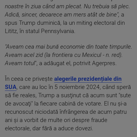
noastre în ziua când am plecat. Nu trebuia să plec.
Adică, sincer, deoarece am mers atât de bine",
a
spus Trump duminică, la un miting electoral din
Lititz, în statul Pennsylvania.
"Aveam cea mai bună economie din toate timpurile.
Aveam acel zid (la frontiera cu Mexicul - n. red).
Aveam totul
", a adăugat el, potrivit Agerpres.
În ceea ce priveşte
alegerile prezidențiale din
SUA
, care au loc în 5 noiembrie 2024, când speră
să fie reales, Trump a susţinut că acum sunt "sute
de avocaţi" la fiecare cabină de votare. El nu şi-a
recunoscut niciodată înfrângerea de acum patru
ani şi a vorbit de multe ori despre fraude
electorale, dar fără a aduce dovezi.