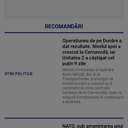
RECOMANDĂRI
Operațiunea de pe Dunăre a
dat rezultate. Nivelul apei a
crescut la Cernavodă, iar
Unitatea 2 a câștigat cel
puțin 9 zile
Ministrul interimar al Apărării,
STIRI POLITICE
Radu Miruţă, dar şi al
Transporturilor, a anunţat că
nivelul Dunării a crescut cu 8
centimetri în zona centralei
nucleare de la Cernavodă, ceea ce
asigură funcţionarea în continuare
a acesteia.
NATO, sub amenințarea unui