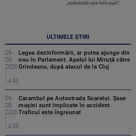
„ambulanţă care fură copii”.
ULTIMELE ȘTIRI
09-
Legea dezinformării, ar putea ajunge din
08-
nou în Parlament. Apelul lui Miruță către
2026
Grindeanu, după atacul de la Cluj
|
14:53
09-
Carambol pe Autostrada Soarelui. Șase
08-
mașini sunt implicate în accident.
2026
Traficul este îngreunat
|
14:35