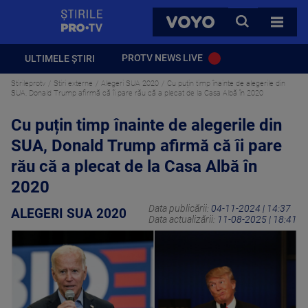
StirilePROTV
CAUTA
VOYO
TOATE 
PROTV NEWS LIVE
ULTIMELE ȘTIRI
Stirileprotv
Stiri externe
Alegeri SUA 2020
Cu puțin timp înainte de alegerile din
SUA, Donald Trump afirmă că îi pare rău că a plecat de la Casa Albă în 2020
Cu puțin timp înainte de alegerile din
SUA, Donald Trump afirmă că îi pare
rău că a plecat de la Casa Albă în
2020
Data publicării:
04-11-2024 | 14:37
ALEGERI SUA 2020
Data actualizării:
11-08-2025 | 18:41