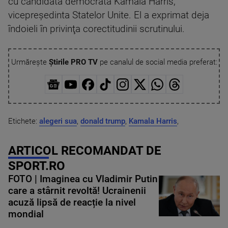
cu candidata democrată Kamala Harris,
vicepreşedinta Statelor Unite. El a exprimat deja
îndoieli în privinţa corectitudinii scrutinului.
Urmărește
Știrile PRO TV
pe canalul de social media preferat:
Etichete:
alegeri sua
,
donald trump
,
Kamala Harris
,
ARTICOL RECOMANDAT DE
SPORT.RO
FOTO | Imaginea cu Vladimir Putin
care a stârnit revoltă! Ucrainenii
acuză lipsă de reacție la nivel
mondial