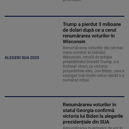
Trump a pierdut 3 milioane
de dolari după ce a cerut
renumărarea voturilor în
Wisconsin
Renumărarea voturilor din cel mai
mare comitat al statului
Wisconsin, cerută de echipa
ALEGERI SUA 2020
președintelui Donald Trump, s-a
încheiat vineri, cu victoria
președintele ales, Joe Biden, care a
câștigat mai multe voturi decât s-a
numărat inițial.
Renumărarea voturilor în
statul Georgia confirmă
victoria lui Biden la alegerile
prezidențiale din SUA
Renumărarea buletinelor de vot în