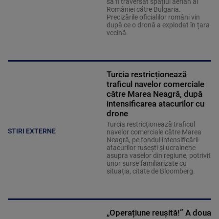
să fi traversat spațiul aerian al
României către Bulgaria.
Precizările oficialilor români vin
după ce o dronă a explodat în țara
vecină.
Turcia restricționează
traficul navelor comerciale
către Marea Neagră, după
intensificarea atacurilor cu
drone
Turcia restricționează traficul
STIRI EXTERNE
navelor comerciale către Marea
Neagră, pe fondul intensificării
atacurilor rusești și ucrainene
asupra vaselor din regiune, potrivit
unor surse familiarizate cu
situația, citate de Bloomberg.
„Operațiune reușită!” A doua