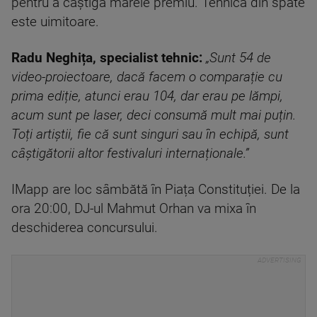
pentru a câștiga marele premiu. Tehnica din spate
este uimitoare.
Radu Neghița, specialist tehnic:
„Sunt 54 de
video-proiectoare, dacă facem o comparație cu
prima ediție, atunci erau 104, dar erau pe lămpi,
acum sunt pe laser, deci consumă mult mai puțin.
Toți artiștii, fie că sunt singuri sau în echipă, sunt
câștigătorii altor festivaluri internaționale.”
IMapp are loc sâmbătă în Piața Constituției. De la
ora 20:00, DJ-ul Mahmut Orhan va mixa în
deschiderea concursului.