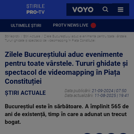
StirilePROTV
CAUTA
VOYO
TOATE 
PROTV NEWS LIVE
ULTIMELE ȘTIRI
Stirileprotv
Știri Actuale
Zilele Bucureștiului aduc evenimente pentru toate vârstele.
Tururi ghidate și spectacol de videomapping în Piața Constituției
Zilele Bucureștiului aduc evenimente
pentru toate vârstele. Tururi ghidate și
spectacol de videomapping în Piața
Constituției
Data publicării:
21-09-2024 | 07:50
ȘTIRI ACTUALE
Data actualizării:
11-08-2025 | 19:41
Bucureștiul este în sărbătoare. A împlinit 565 de
ani de existență, timp în care a adunat un trecut
bogat.