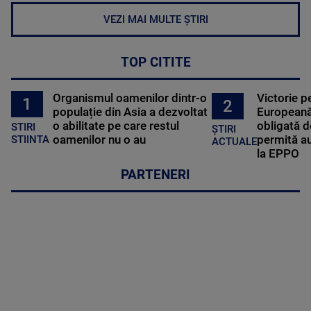
VEZI MAI MULTE ȘTIRI
TOP CITITE
Organismul oamenilor dintr-o
Victorie p
1
2
populație din Asia a dezvoltat
Europeană
o abilitate pe care restul
obligată d
STIRI
ȘTIRI
oamenilor nu o au
permită au
STIINTA
ACTUALE
la EPPO
PARTENERI