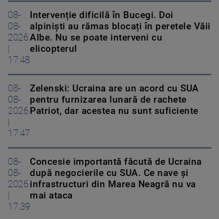
08-
Intervenție dificilă în Bucegi. Doi
08-
alpiniști au rămas blocați în peretele Văii
2026
Albe. Nu se poate interveni cu
|
elicopterul
17:48
08-
Zelenski: Ucraina are un acord cu SUA
08-
pentru furnizarea lunară de rachete
2026
Patriot, dar acestea nu sunt suficiente
|
17:47
08-
Concesie importantă făcută de Ucraina
08-
după negocierile cu SUA. Ce nave şi
2026
infrastructuri din Marea Neagră nu va
|
mai ataca
17:39