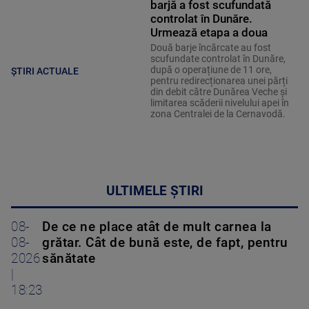
barjă a fost scufundată
controlat în Dunăre.
Urmează etapa a doua
Două barje încărcate au fost
scufundate controlat în Dunăre,
după o operațiune de 11 ore,
ȘTIRI ACTUALE
pentru redirecționarea unei părți
din debit către Dunărea Veche și
limitarea scăderii nivelului apei în
zona Centralei de la Cernavodă.
ULTIMELE ȘTIRI
08-
De ce ne place atât de mult carnea la
08-
grătar. Cât de bună este, de fapt, pentru
2026
sănătate
|
18:23