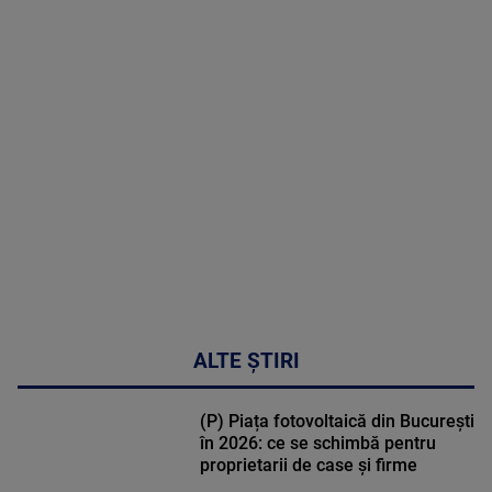
MAI
MULTE
DETALII
02:32:45
ALTE ȘTIRI
(P) Piața fotovoltaică din București
în 2026: ce se schimbă pentru
proprietarii de case și firme