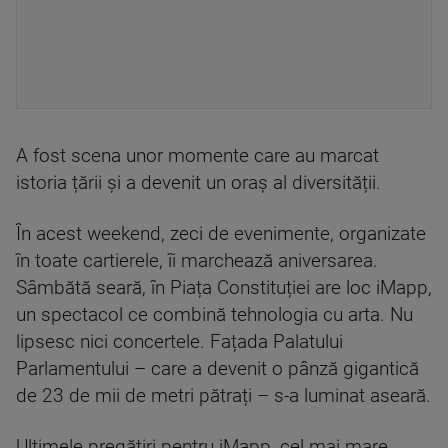
A fost scena unor momente care au marcat
istoria țării și a devenit un oraș al diversității.
În acest weekend, zeci de evenimente, organizate
în toate cartierele, îi marchează aniversarea.
Sâmbătă seară, în Piața Constituției are loc iMapp,
un spectacol ce combină tehnologia cu arta. Nu
lipsesc nici concertele. Fațada Palatului
Parlamentului – care a devenit o pânză gigantică
de 23 de mii de metri pătrați – s-a luminat aseară.
Ultimele pregătiri pentru iMapp, cel mai mare