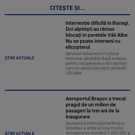
CITEȘTE ȘI...
Intervenție dificilă în Bucegi.
Doi alpiniști au rămas
blocați în peretele Văii Albe.
Nu se poate interveni cu
elicopterul
Serviciul Salvamont Prahova
ȘTIRI ACTUALE
intervine, sâmbătă după amiaza,
pentru recuperarea a doi alpinişti
care au rămas blocaţi în peretele
Văii Albe.
Aeroportul Brașov a trecut
pragul de un milion de
pasageri la trei ani de la
inaugurare
Aeroportul Internațional Brașov-
Ghimbav a atins un nou record:
pasagerul cu numărul 1.000.000 a
ȘTIRI ACTUALE