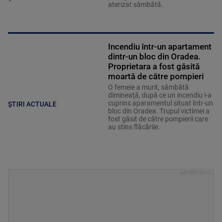
aterizat sâmbătă.
Incendiu într-un apartament
dintr-un bloc din Oradea.
Proprietara a fost găsită
moartă de către pompieri
O femeie a murit, sâmbătă
dimineaţă, după ce un incendiu i-a
cuprins aparamentul situat într-un
ȘTIRI ACTUALE
bloc din Oradea. Trupul victimei a
fost găsit de către pompierii care
au stins flăcările.