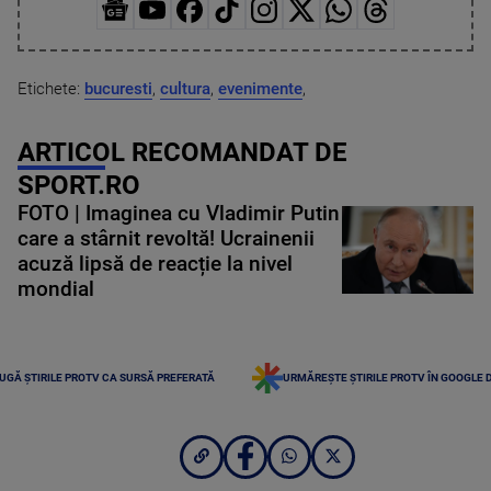
Etichete:
bucuresti
,
cultura
,
evenimente
,
ARTICOL RECOMANDAT DE
SPORT.RO
FOTO | Imaginea cu Vladimir Putin
care a stârnit revoltă! Ucrainenii
acuză lipsă de reacție la nivel
mondial
UGĂ ȘTIRILE PROTV CA SURSĂ PREFERATĂ
URMĂREȘTE ȘTIRILE PROTV ÎN GOOGLE 