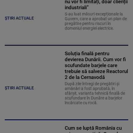
nu vor fi limitați, doar clienții
industriali”
S-au luat măsuri excepționale la
ȘTIRI ACTUALE
Guvern, care a aprobat un plan de
pregătire pentru riscuri în
domeniul energiei electrice.
Soluția finală pentru
devierea Dunării. Cum vor fi
scufundate barjele care
trebuie să salveze Reactorul
2 de la Cernavodă
După zile întregi de pregătiri și
ȘTIRI ACTUALE
amânări a fost aprobată, în
sfârșit, varianta tehnică finală de
scufundare în Dunăre a barjelor
încărcate cu rocă.
Cum se luptă România cu