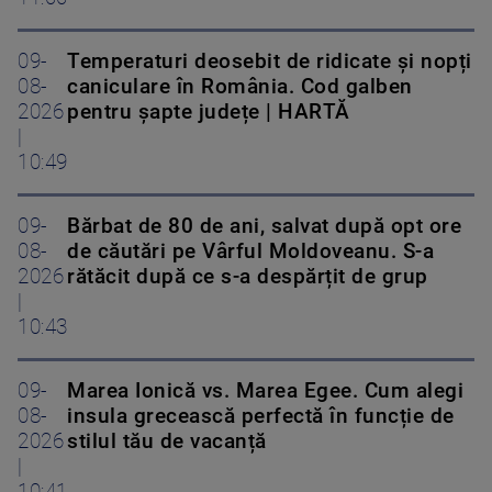
09-
Temperaturi deosebit de ridicate și nopți
08-
caniculare în România. Cod galben
2026
pentru șapte județe | HARTĂ
|
10:49
09-
Bărbat de 80 de ani, salvat după opt ore
08-
de căutări pe Vârful Moldoveanu. S-a
2026
rătăcit după ce s-a despărțit de grup
|
10:43
09-
Marea Ionică vs. Marea Egee. Cum alegi
08-
insula grecească perfectă în funcție de
2026
stilul tău de vacanță
|