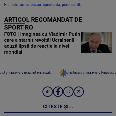
Etichete:
arme
,
buzau
,
constanta
,
perchezitii
,
ARTICOL RECOMANDAT DE
SPORT.RO
FOTO | Imaginea cu Vladimir Putin
care a stârnit revoltă! Ucrainenii
acuză lipsă de reacție la nivel
mondial
UGĂ ȘTIRILE PROTV CA SURSĂ PREFERATĂ
URMĂREȘTE ȘTIRILE PROTV ÎN GOOGLE 
CITEȘTE ȘI...