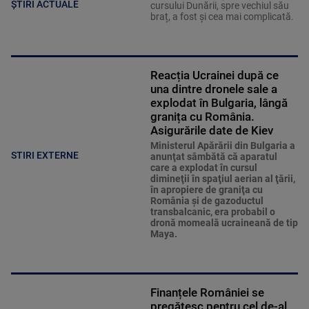
ȘTIRI ACTUALE
cursului Dunării, spre vechiul său
braț, a fost și cea mai complicată.
Reacția Ucrainei după ce
una dintre dronele sale a
explodat în Bulgaria, lângă
granița cu România.
Asigurările date de Kiev
Ministerul Apărării din Bulgaria a
STIRI EXTERNE
anunţat sâmbătă că aparatul
care a explodat în cursul
dimineţii în spaţiul aerian al ţării,
în apropiere de graniţa cu
România şi de gazoductul
transbalcanic, era probabil o
dronă momeală ucraineană de tip
Maya.
Finanțele României se
pregătesc pentru cel de-al