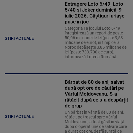
Extragere Loto 6/49, Loto
5/40 și Joker duminică, 9
iulie 2026. Câștiguri uriașe
puse în joc
Categoria I a jocului Loto 6/49
înregistrează un report de peste
50,06 milioane de lei (peste 9,53
ȘTIRI ACTUALE
milioane de euro), în timp ce la
Noroc depăşeşte 3,85 milioane de
lei (peste 733.700 de euro),
informează Loteria Română.
Bărbat de 80 de ani, salvat
după opt ore de căutări pe
Vârful Moldoveanu. S-a
rătăcit după ce s-a despărțit
de grup
Un bărbat în vârstă de 80 de ani,
ȘTIRI ACTUALE
rătăcit pe traseul spre Vârful
Moldoveanu, a fost găsit în viață
după o operațiune de salvare care
a durat opt ore, desfășurată de