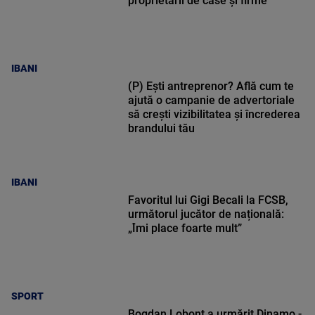
proprietarii de case și firme
IBANI
(P) Ești antreprenor? Află cum te
ajută o campanie de advertoriale
să crești vizibilitatea și încrederea
brandului tău
IBANI
Favoritul lui Gigi Becali la FCSB,
următorul jucător de națională:
„Îmi place foarte mult”
SPORT
Bogdan Lobonț a urmărit Dinamo -