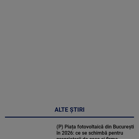
2026
MAI
MULTE
DETALII
30:33
ALTE ȘTIRI
(P) Piața fotovoltaică din București
în 2026: ce se schimbă pentru