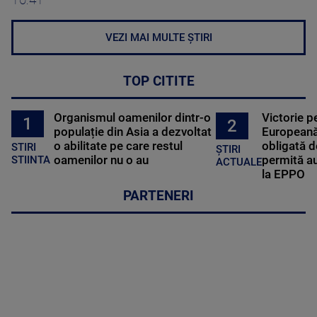
10:41
VEZI MAI MULTE ȘTIRI
TOP CITITE
Organismul oamenilor dintr-o
Victorie p
1
2
populație din Asia a dezvoltat
Europeană
o abilitate pe care restul
obligată d
STIRI
ȘTIRI
oamenilor nu o au
permită au
STIINTA
ACTUALE
la EPPO
PARTENERI