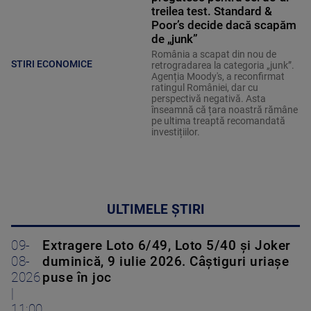
treilea test. Standard &
Poor’s decide dacă scapăm
de „junk”
România a scapat din nou de
STIRI ECONOMICE
retrogradarea la categoria „junk”.
Agenția Moody's, a reconfirmat
ratingul României, dar cu
perspectivă negativă. Asta
înseamnă că țara noastră rămâne
pe ultima treaptă recomandată
investițiilor.
ULTIMELE ȘTIRI
09-
Extragere Loto 6/49, Loto 5/40 și Joker
08-
duminică, 9 iulie 2026. Câștiguri uriașe
2026
puse în joc
|
11:00