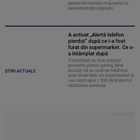
jandarmii montani împreună cu
salvamontiștii argeșeni.
A activat „Alertă telefon
pierdut” după ce i-a fost
furat din supermarket. Ce s-
a întâmplat după
Trei bărbați au fost arestați
preventiv pentru șantaj, fiind
acuzați că au sustras telefonul
ȘTIRI ACTUALE
unei femei dintr-un supermarket și
i-au cerut apoi 1.500 de lei pentru
restituirea acestuia.