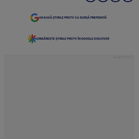
ADAUGĂ ȘTIRILE PROTV CA SURSĂ PREFERATĂ
URMĂREȘTE ȘTIRILE PROTV ÎN GOOGLE DISCOVER