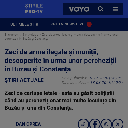
StirilePROTV
CAUTA
VOYO
TOATE 
PROTV NEWS LIVE
ULTIMELE ȘTIRI
Stirileprotv
Știri Actuale
Zeci de arme ilegale și muniții, descoperite în urma unor
percheziții în Buzău și Constanța
Zeci de arme ilegale și muniții,
descoperite în urma unor percheziții
în Buzău și Constanța
Data publicării:
19-12-2020 | 08:04
ȘTIRI ACTUALE
Data actualizării:
13-08-2025 | 20:27
Zeci de cartușe letale - asta au găsit polițiștii
când au percheziționat mai multe locuințe din
Buzău și una din Constanța.
DAN OPREA