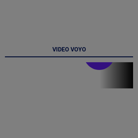
VIDEO VOYO
Stirile PRO TV
Stirile PRO
TV # 19.00 -
8 August