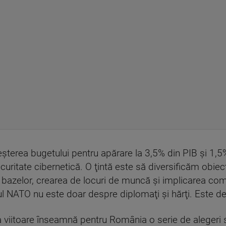
şterea bugetului pentru apărare la 3,5% din PIB şi 1,5%
securitate cibernetică. O ţintă este să diversificăm obie
 bazelor, crearea de locuri de muncă şi implicarea comp
l NATO nu este doar despre diplomaţi şi hărţi. Este des
iitoare înseamnă pentru România o serie de alegeri 