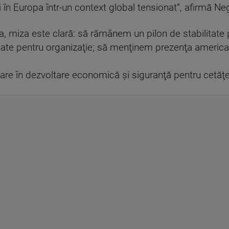
ţii în Europa într-un context global tensionat”, afirmă N
, miza este clară: să rămânem un pilon de stabilitate p
ate pentru organizaţie; să menţinem prezenţa americ
tare în dezvoltare economică şi siguranţă pentru cetăţe