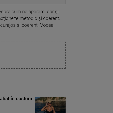
Despre cum ne apărăm, dar şi
 acţioneze metodic şi coerent.
curajos şi coerent. Vocea
rafiat în costum