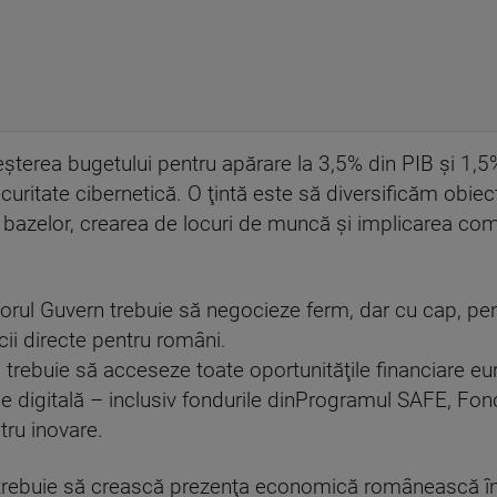
şterea bugetului pentru apărare la 3,5% din PIB şi 1,5%
securitate cibernetică. O ţintă este să diversificăm obie
 bazelor, crearea de locuri de muncă şi implicarea comp
orul Guvern trebuie să negocieze ferm, dar cu cap, pent
cii directe pentru români.
 trebuie să acceseze toate oportunităţile financiare e
iţie digitală – inclusiv fondurile dinProgramul SAFE, F
ru inovare.
rebuie să crească prezenţa economică românească în 