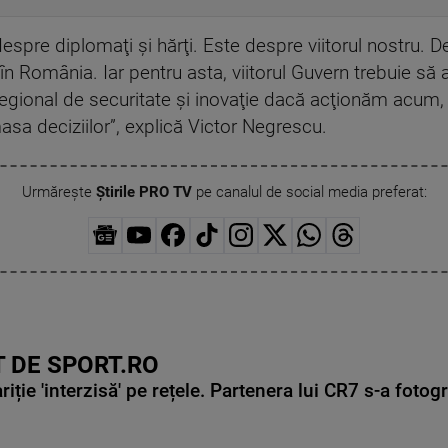
spre diplomaţi şi hărţi. Este despre viitorul nostru. 
în România. Iar pentru asta, viitorul Guvern trebuie să
gional de securitate şi inovaţie dacă acţionăm acum, 
asa deciziilor”, explică Victor Negrescu.
Urmărește
Știrile PRO TV
pe canalul de social media preferat:
 DE SPORT.RO
ie 'interzisă' pe rețele. Partenera lui CR7 s-a fotog