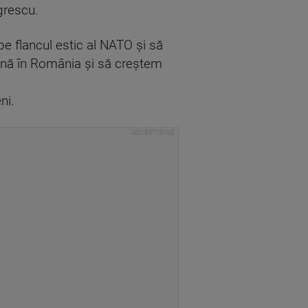
egrescu.
e flancul estic al NATO şi să
ană în România şi să creştem
ni.