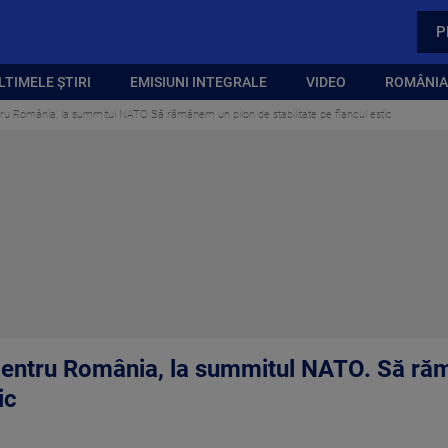
P
LTIMELE ȘTIRI
EMISIUNI INTEGRALE
VIDEO
ROMÂNIA,
ru România, la summitul NATO. Să rămânem un pilon de stabilitate pe flancul estic
pentru România, la summitul NATO. Să ră
ic