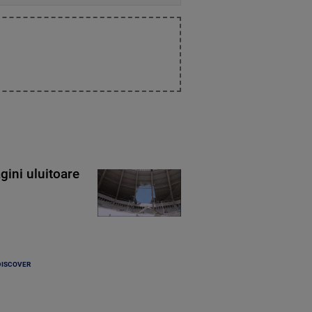
gini uluitoare
DISCOVER