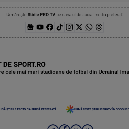
Urmărește
Știrile PRO TV
pe canalul de social media preferat:
 DE SPORT.RO
e cele mai mari stadioane de fotbal din Ucraina! Ima
UGĂ ȘTIRILE PROTV CA SURSĂ PREFERATĂ
URMĂREȘTE ȘTIRILE PROTV ÎN GOOGLE 