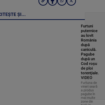
CITEȘTE ȘI...
Furtuni
puternice
au lovit
România
după
caniculă.
Pagube
după un
Cod roşu
de ploi
torenţiale.
VIDEO
Furtuna de
vineri seară
a produs
pagube în
mai multe
zone din