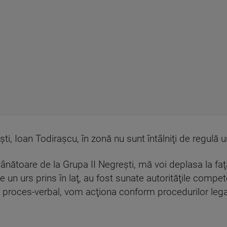
i, Ioan Todiraşcu, în zonă nu sunt întâlniţi de regulă ur
ânătoare de la Grupa II Negreşti, mă voi deplasa la fa
 un urs prins în laţ, au fost sunate autorităţile compete
 proces-verbal, vom acţiona conform procedurilor legal