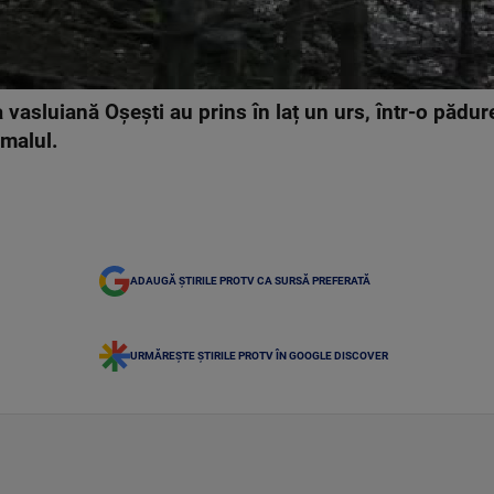
vasluiană Oşeşti au prins în laț un urs, într-o pădure 
imalul.
ADAUGĂ ȘTIRILE PROTV CA SURSĂ PREFERATĂ
URMĂREȘTE ȘTIRILE PROTV ÎN GOOGLE DISCOVER