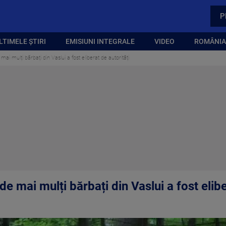
P
LTIMELE ȘTIRI
EMISIUNI INTEGRALE
VIDEO
ROMÂNIA,
ai mulți bărbați din Vaslui a fost eliberat de autorități
e mai mulți bărbați din Vaslui a fost elibe