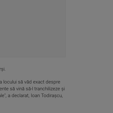
şi.
ţa locului să văd exact despre
nte să vină să-l tranchilizeze şi
e", a declarat, Ioan Todiraşcu,