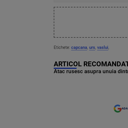
Etichete:
capcana
,
urs
,
vaslui
,
ARTICOL RECOMANDAT
Atac rusesc asupra unuia dintr
ADA