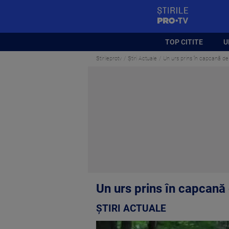
StirilePROTV
TOP CITITE
U
Stirileprotv
Știri Actuale
Un urs prins în capcană de m
Un urs prins în capcană d
ȘTIRI ACTUALE