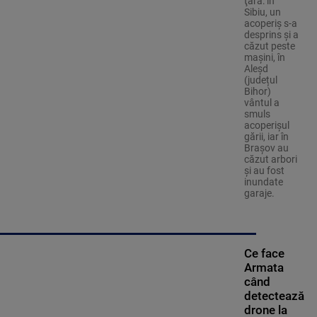
ţară: în
Sibiu, un
acoperiş s-a
desprins și a
căzut peste
maşini, în
Aleşd
(județul
Bihor)
vântul a
smuls
acoperişul
gării, iar în
Braşov au
căzut arbori
şi au fost
inundate
garaje.
Ce face
Armata
când
detectează
drone la