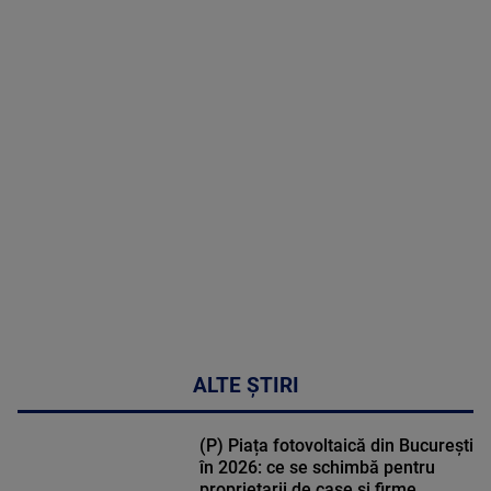
2026
MAI
MULTE
DETALII
30:33
ALTE ȘTIRI
(P) Piața fotovoltaică din București
în 2026: ce se schimbă pentru
proprietarii de case și firme