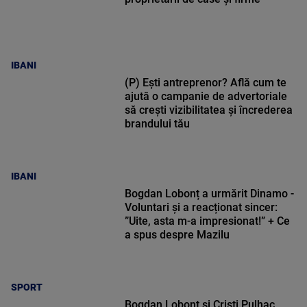
IBANI
(P) Ești antreprenor? Află cum te
ajută o campanie de advertoriale
să crești vizibilitatea și încrederea
brandului tău
IBANI
Bogdan Lobonț a urmărit Dinamo -
Voluntari și a reacționat sincer:
”Uite, asta m-a impresionat!” + Ce
a spus despre Mazilu
SPORT
Bogdan Lobonț și Cristi Pulhac,