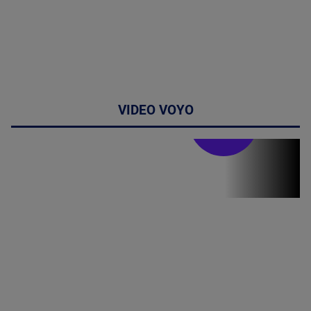
VIDEO VOYO
Stirile PRO TV
Stirile PRO
TV # 19.00 -
8 August