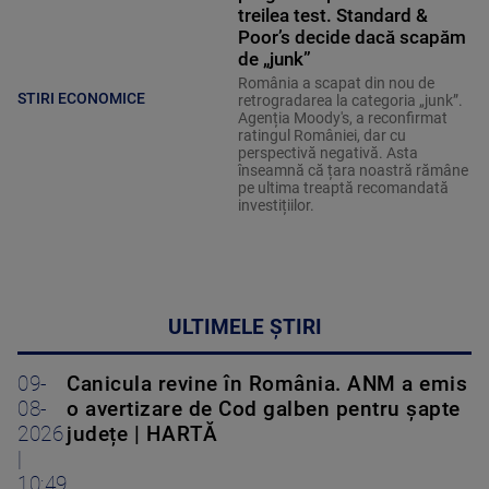
treilea test. Standard &
Poor’s decide dacă scapăm
de „junk”
România a scapat din nou de
STIRI ECONOMICE
retrogradarea la categoria „junk”.
Agenția Moody's, a reconfirmat
ratingul României, dar cu
perspectivă negativă. Asta
înseamnă că țara noastră rămâne
pe ultima treaptă recomandată
investițiilor.
ULTIMELE ȘTIRI
09-
Canicula revine în România. ANM a emis
08-
o avertizare de Cod galben pentru șapte
2026
județe | HARTĂ
|
10:49