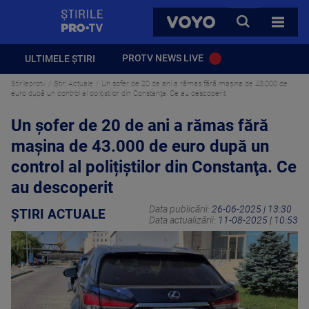
StirilePROTV
CAUTA
VOYO
TOATE 
PROTV NEWS LIVE
ULTIMELE ȘTIRI
Stirileprotv
Știri Actuale
Un șofer de 20 de ani a rămas fără mașina de 43.000 de
euro după un control al polițiștilor din Constanţa. Ce au descoperit
Un șofer de 20 de ani a rămas fără
mașina de 43.000 de euro după un
control al polițiștilor din Constanţa. Ce
au descoperit
Data publicării:
26-06-2025 | 13:30
ȘTIRI ACTUALE
Data actualizării:
11-08-2025 | 10:53