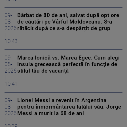
09-
Bărbat de 80 de ani, salvat după opt ore
08-
de căutări pe Vârful Moldoveanu. S-a
2026
rătăcit după ce s-a despărțit de grup
|
10:43
09-
Marea Ionică vs. Marea Egee. Cum alegi
08-
insula grecească perfectă în funcție de
2026
stilul tău de vacanță
|
10:41
09-
Lionel Messi a revenit în Argentina
08-
pentru înmormântarea tatălui său. Jorge
2026
Messi a murit la 68 de ani
|
10:39