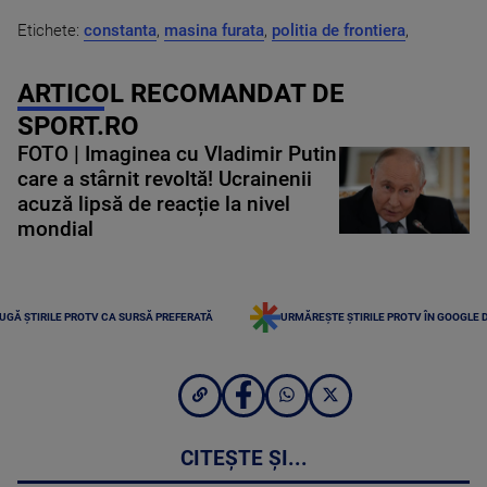
Etichete:
constanta
,
masina furata
,
politia de frontiera
,
ARTICOL RECOMANDAT DE
SPORT.RO
FOTO | Imaginea cu Vladimir Putin
care a stârnit revoltă! Ucrainenii
acuză lipsă de reacție la nivel
mondial
UGĂ ȘTIRILE PROTV CA SURSĂ PREFERATĂ
URMĂREȘTE ȘTIRILE PROTV ÎN GOOGLE 
CITEȘTE ȘI...