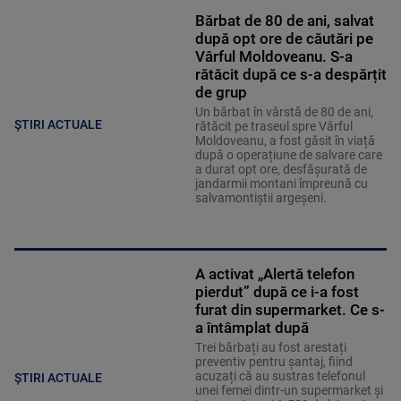
Bărbat de 80 de ani, salvat
după opt ore de căutări pe
Vârful Moldoveanu. S-a
rătăcit după ce s-a despărțit
de grup
Un bărbat în vârstă de 80 de ani,
ȘTIRI ACTUALE
rătăcit pe traseul spre Vârful
Moldoveanu, a fost găsit în viață
după o operațiune de salvare care
a durat opt ore, desfășurată de
jandarmii montani împreună cu
salvamontiștii argeșeni.
A activat „Alertă telefon
pierdut” după ce i-a fost
furat din supermarket. Ce s-
a întâmplat după
Trei bărbați au fost arestați
preventiv pentru șantaj, fiind
acuzați că au sustras telefonul
ȘTIRI ACTUALE
unei femei dintr-un supermarket și