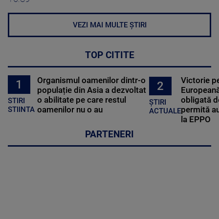
VEZI MAI MULTE ȘTIRI
TOP CITITE
Organismul oamenilor dintr-o
Victorie p
1
2
populație din Asia a dezvoltat
Europeană
o abilitate pe care restul
obligată d
STIRI
ȘTIRI
oamenilor nu o au
permită au
STIINTA
ACTUALE
la EPPO
PARTENERI