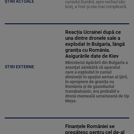
ȘTIRI ACTUALE
cursului Dunării, spre vechiul său
braț, a fost și cea mai complicată.
Reacția Ucrainei după ce
una dintre dronele sale a
explodat în Bulgaria, lângă
granița cu România.
Asigurările date de Kiev
Ministerul Apărării din Bulgaria a
STIRI EXTERNE
anunţat sâmbătă că aparatul
care a explodat în cursul
dimineţii în spaţiul aerian al ţării,
în apropiere de graniţa cu
România şi de gazoductul
transbalcanic, era probabil o
dronă momeală ucraineană de tip
Maya.
Finanțele României se
pregătesc pentru cel de-al