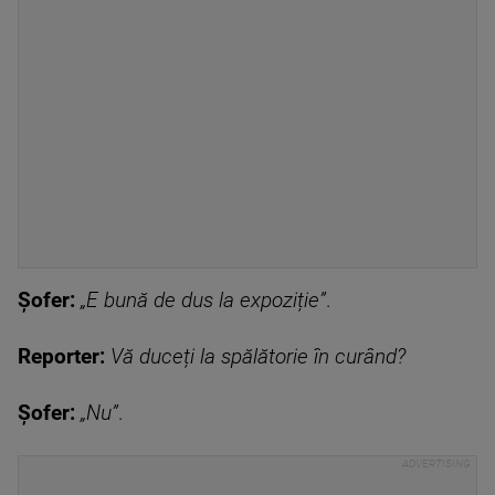
Șofer:
„E bună de dus la expoziție”
.
Reporter:
Vă duceți la spălătorie în curând?
Șofer:
„Nu”
.