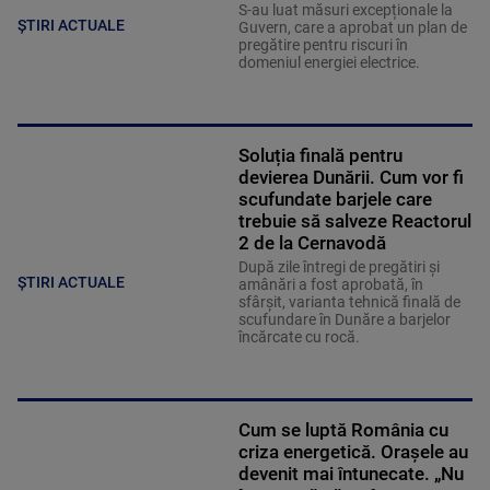
S-au luat măsuri excepționale la
ȘTIRI ACTUALE
Guvern, care a aprobat un plan de
pregătire pentru riscuri în
domeniul energiei electrice.
Soluția finală pentru
devierea Dunării. Cum vor fi
scufundate barjele care
trebuie să salveze Reactorul
2 de la Cernavodă
După zile întregi de pregătiri și
ȘTIRI ACTUALE
amânări a fost aprobată, în
sfârșit, varianta tehnică finală de
scufundare în Dunăre a barjelor
încărcate cu rocă.
Cum se luptă România cu
criza energetică. Orașele au
devenit mai întunecate. „Nu