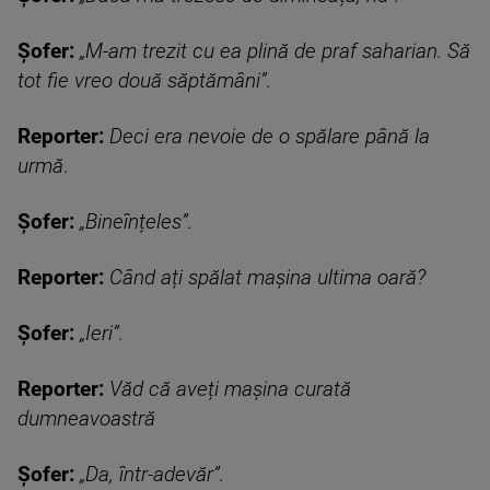
Șofer:
„M-am trezit cu ea plină de praf saharian. Să
tot fie vreo două săptămâni”.
Reporter:
Deci era nevoie de o spălare până la
urmă
.
Șofer:
„Bineînțeles”.
Reporter:
Când ați spălat mașina ultima oară?
Șofer:
„Ieri”.
Reporter:
Văd că aveți mașina curată
dumneavoastră
Șofer:
„Da, într-adevăr”.