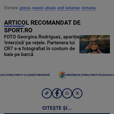
Etichete:
grecia
,
masini
,
ploaie
,
praf saharian
,
romania
,
ARTICOL RECOMANDAT DE
SPORT.RO
FOTO Georgina Rodriguez, apariție
'interzisă' pe rețele. Partenera lui
CR7 s-a fotografiat în costum de
baie pe barcă
UGĂ ȘTIRILE PROTV CA SURSĂ PREFERATĂ
URMĂREȘTE ȘTIRILE PROTV ÎN GOOGLE 
CITEȘTE ȘI...