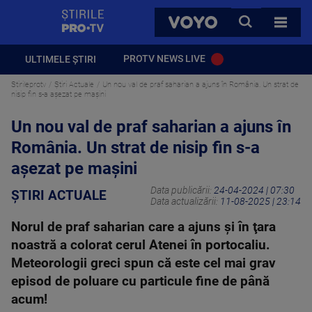
StirilePROTV
CAUTA
VOYO
TOATE 
PROTV NEWS LIVE
ULTIMELE ȘTIRI
Stirileprotv
Știri Actuale
Un nou val de praf saharian a ajuns în România. Un strat de
nisip fin s-a așezat pe mașini
Un nou val de praf saharian a ajuns în
România. Un strat de nisip fin s-a
așezat pe mașini
Data publicării:
24-04-2024 | 07:30
ȘTIRI ACTUALE
Data actualizării:
11-08-2025 | 23:14
Norul de praf saharian care a ajuns şi în ţara
noastră a colorat cerul Atenei în portocaliu.
Meteorologii greci spun că este cel mai grav
episod de poluare cu particule fine de până
acum!