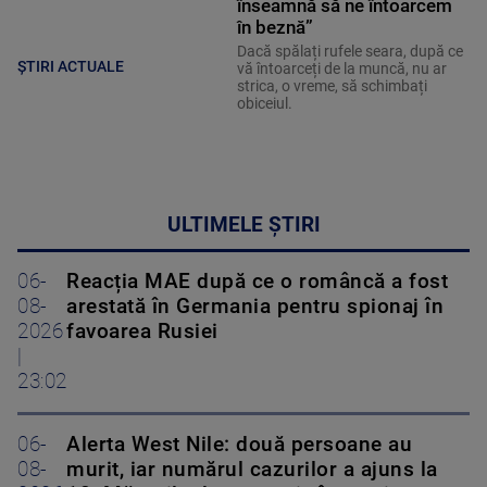
înseamnă să ne întoarcem
în beznă”
Dacă spălați rufele seara, după ce
ȘTIRI ACTUALE
vă întoarceți de la muncă, nu ar
strica, o vreme, să schimbați
obiceiul.
ULTIMELE ȘTIRI
06-
Reacția MAE după ce o româncă a fost
08-
arestată în Germania pentru spionaj în
2026
favoarea Rusiei
|
23:02
06-
Alerta West Nile: două persoane au
08-
murit, iar numărul cazurilor a ajuns la