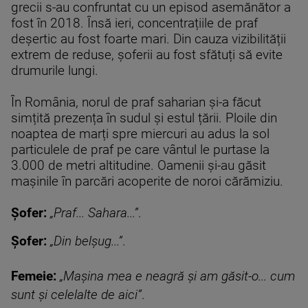
grecii s-au confruntat cu un episod asemănător a
fost în 2018. Însă ieri, concentrațiile de praf
deșertic au fost foarte mari. Din cauza vizibilității
extrem de reduse, șoferii au fost sfătuți să evite
drumurile lungi.
În România, norul de praf saharian și-a făcut
simțită prezența în sudul și estul țării. Ploile din
noaptea de marți spre miercuri au adus la sol
particulele de praf pe care vântul le purtase la
3.000 de metri altitudine. Oamenii și-au găsit
mașinile în parcări acoperite de noroi cărămiziu.
Șofer:
„Praf... Sahara...”
.
Șofer:
„Din belșug...”
.
Femeie:
„Mașina mea e neagră și am găsit-o... cum
sunt și celelalte de aici”
.