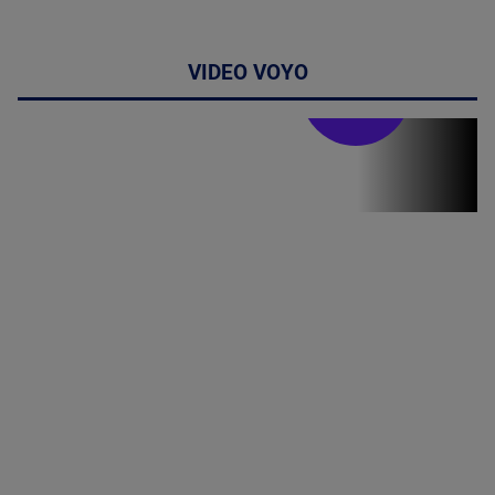
VIDEO VOYO
Stirile PRO TV
Stirile PRO
TV # 19.00 -
06 August
2026
MAI
MULTE