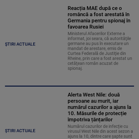
Reacția MAE după ce o
româncă a fost arestată în
Germania pentru spionaj în
favoarea Rusiei
Ministerul Afacerilor Externe a
informat, joi seara, că autorităţile
germane au pus în executare un
ȘTIRI ACTUALE
mandat de arestare, emis de
Curtea Federală de Justiţie din
Rheine, prin care a fost arestat un
cetăţean român acuzat de
spionaj.
Alerta West Nile: două
persoane au murit, iar
numărul cazurilor a ajuns la
10. Măsurile de protecție
împotriva țânțarilor
Numărul cazurilor de infecție cu
ȘTIRI ACTUALE
virusul West Nile din acest sezon a
ajuns la 10, dintre care șapte sunt