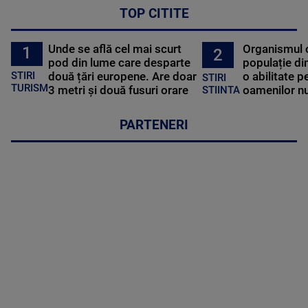
TOP CITITE
Unde se află cel mai scurt
Organismul 
1
2
pod din lume care desparte
populație di
STIRI
două țări europene. Are doar
o abilitate p
STIRI
TURISM
3 metri și două fusuri orare
oamenilor nu
STIINTA
PARTENERI