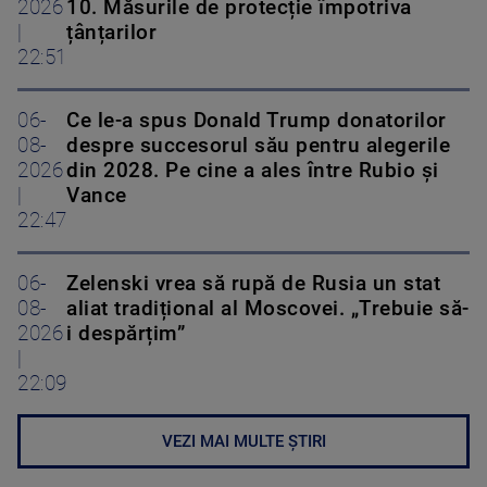
2026
10. Măsurile de protecție împotriva
|
țânțarilor
22:51
06-
Ce le-a spus Donald Trump donatorilor
08-
despre succesorul său pentru alegerile
2026
din 2028. Pe cine a ales între Rubio și
|
Vance
22:47
06-
Zelenski vrea să rupă de Rusia un stat
08-
aliat tradițional al Moscovei. „Trebuie să-
2026
i despărțim”
|
22:09
VEZI MAI MULTE ȘTIRI