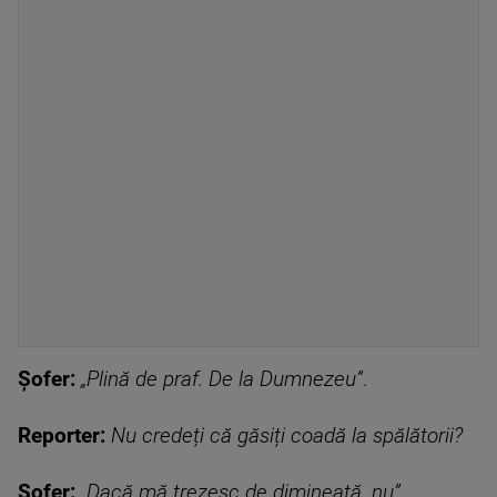
Șofer:
„Plină de praf. De la Dumnezeu”
.
Reporter:
Nu credeți că găsiți coadă la spălătorii?
Șofer:
„Dacă mă trezesc de dimineață, nu”.