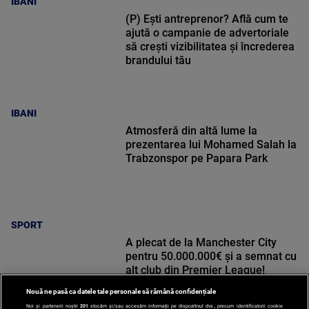
IBANI
(P) Ești antreprenor? Află cum te
ajută o campanie de advertoriale
să crești vizibilitatea și încrederea
brandului tău
IBANI
Atmosferă din altă lume la
prezentarea lui Mohamed Salah la
Trabzonspor pe Papara Park
SPORT
A plecat de la Manchester City
pentru 50.000.000€ și a semnat cu
alt club din Premier League!
Nouă ne pasă ca datele tale personale să rămână confidențiale
Noi și partenerii noștri
201
stocăm și/sau accesăm informații pe dispozitivul dvs., precum identificatorii cookie