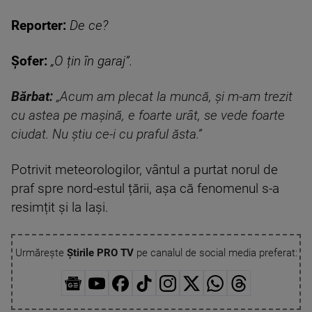
Reporter:
De ce?
Șofer:
„O țin în garaj”.
Bărbat:
„Acum am plecat la muncă, și m-am trezit
cu astea pe mașină, e foarte urât, se vede foarte
ciudat. Nu știu ce-i cu praful ăsta.”
Potrivit meteorologilor, vântul a purtat norul de
praf spre nord-estul țării, așa că fenomenul s-a
resimțit și la Iași.
Urmărește
Știrile PRO TV
pe canalul de social media preferat: