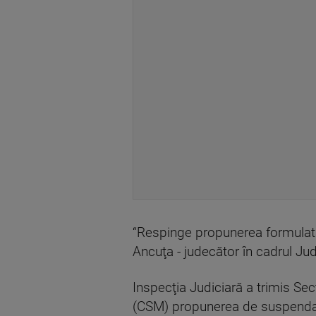
“Respinge propunerea formulată
Ancuţa - judecător în cadrul Ju
Inspecţia Judiciară a trimis Secţ
(CSM) propunerea de suspendare