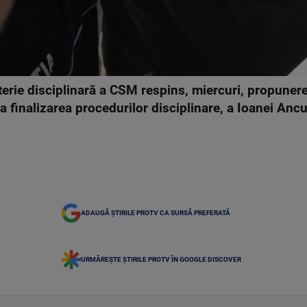
terie disciplinară a CSM respins, miercuri, propunere
a finalizarea procedurilor disciplinare, a Ioanei Anc
ADAUGĂ ȘTIRILE PROTV CA SURSĂ PREFERATĂ
URMĂREȘTE ȘTIRILE PROTV ÎN GOOGLE DISCOVER