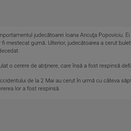
omportamentul judecătoarei Ioana Ancuţa Popoviciu. Ei a
ar fi mestecat gumă. Ulterior, judecătoarea a cerut bulet
 decedat.
lat o cerere de abţinere, care însă a fost respinsă defin
r accidentului de la 2 Mai au cerut în urmă cu câteva s
erea lor a fost respinsă.