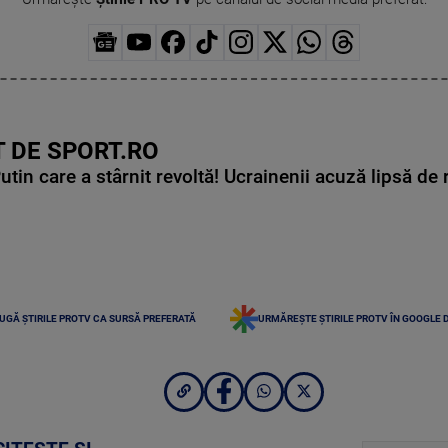
 DE SPORT.RO
in care a stârnit revoltă! Ucrainenii acuză lipsă de r
UGĂ ȘTIRILE PROTV CA SURSĂ PREFERATĂ
URMĂREȘTE ȘTIRILE PROTV ÎN GOOGLE 