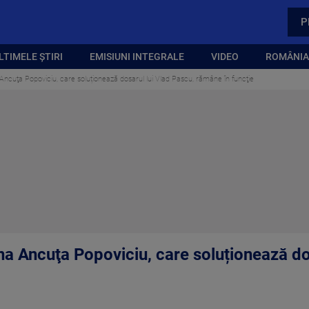
P
LTIMELE ȘTIRI
EMISIUNI INTEGRALE
VIDEO
ROMÂNIA,
cuţa Popoviciu, care soluționează dosarul lui Vlad Pascu, rămâne în funcţie
 Ancuţa Popoviciu, care soluționează dos