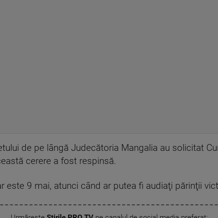
ului de pe lângă Judecătoria Mangalia au solicitat Cu
ceastă cerere a fost respinsă.
este 9 mai, atunci când ar putea fi audiaţi părinţii vic
Urmărește
Știrile PRO TV
pe canalul de social media preferat: