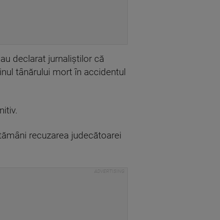
u declarat jurnaliştilor că
inul tânărului mort în accidentul
itiv.
ăptămâni recuzarea judecătoarei