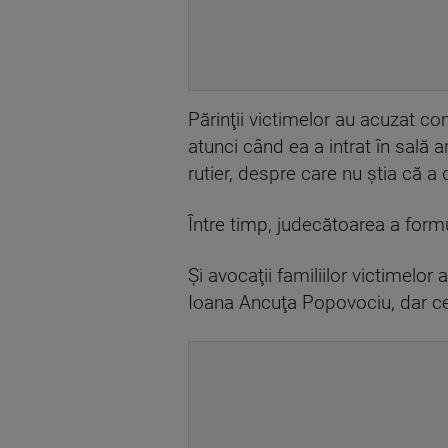
Părinţii victimelor au acuzat c
atunci când ea a intrat în sală 
rutier, despre care nu ştia că a
Între timp, judecătoarea a formu
Şi avocaţii familiilor victimelo
Ioana Ancuţa Popovociu, dar cer