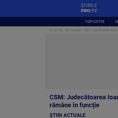
StirilePROTV
TOP CITITE
U
Stirileprotv
Știri Actuale
CSM: Judecătoarea Ioana An
CSM: Judecătoarea Ioana
rămâne în funcţie
ȘTIRI ACTUALE