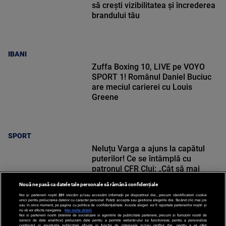
să crești vizibilitatea și încrederea
brandului tău
IBANI
Zuffa Boxing 10, LIVE pe VOYO
SPORT 1! Românul Daniel Buciuc
are meciul carierei cu Louis
Greene
SPORT
Neluțu Varga a ajuns la capătul
puterilor! Ce se întâmplă cu
patronul CFR Cluj: „Cât să mai
pierd bani?”
Nouă ne pasă ca datele tale personale să rămână confidențiale
Noi și partenerii noștri
201
stocăm și/sau accesăm informații pe dispozitivul dvs., precum identificatorii cookie
unici pentru prelucrarea datelor cu caracter personal. Puteți accepta sau gestiona alegerile dvs. făcând clic mai jos
sau în orice moment, pe pagina cu politica de confidențialitate. Aceste alegeri vor fi raportate partenerilor noștri și
nu vă vor afecta navigarea.
Mai multe detalii
Noi si partenerii nostri (retelele de socializare si agentiile de publicitate partenere, precum si furnizorii nostri de
SPORT
servicii de date analitice) prelucram date pentru a permite website-ului sa functioneze, pentru a personaliza
continutul si anunturile publicitare afisate in functie de interesele si/sau profilul dvs., pentru a va oferi