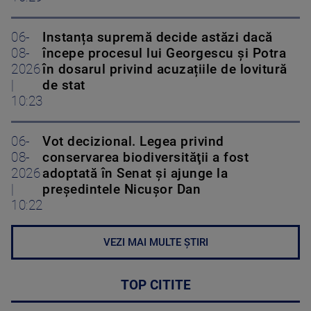
06-
Instanța supremă decide astăzi dacă
08-
începe procesul lui Georgescu și Potra
2026
în dosarul privind acuzațiile de lovitură
|
de stat
10:23
06-
Vot decizional. Legea privind
08-
conservarea biodiversităţii a fost
2026
adoptată în Senat și ajunge la
|
președintele Nicușor Dan
10:22
VEZI MAI MULTE ȘTIRI
TOP CITITE