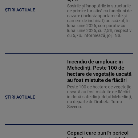
Sosirile și înnoptările în structurile
ȘTIRI ACTUALE
de primire turistică cu funcțiuni de
cazare (inclusiv apartamente și
camere de închiriat) au scăzut, în
luna iunie 2026, comparativ cu
luna iunie 2025, cu 2,5%, respectiv
cu 5,7%, informează, joi, INS.
Incendiu de amploare în
Mehedinți. Peste 100 de
hectare de vegetație uscată
au fost mistuite de flăcări
Peste 100 de hectare de vegetație
uscată au fost mistuite de flăcări
în două sate din județul Mehedinți,
ȘTIRI ACTUALE
nu departe de Drobeta-Turnu
Severin.
Copacii care pun în pericol