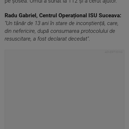
pe șosea. Omul a sunat la 112 și a cerut ajutor.
Radu Gabriel, Centrul Operațional ISU Suceava:
"Un tânăr de 13 ani în stare de inconștiență, care,
din nefericire, după consumarea protocolului de
resuscitare, a fost declarat decedat"
.