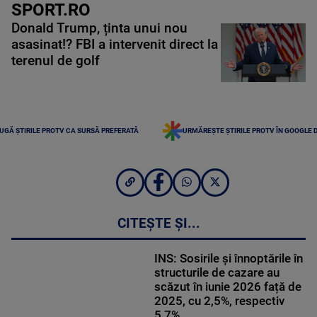
SPORT.RO
Donald Trump, ținta unui nou
asasinat!? FBI a intervenit direct la
terenul de golf
UGĂ ȘTIRILE PROTV CA SURSĂ PREFERATĂ
URMĂREȘTE ȘTIRILE PROTV ÎN GOOGLE 
CITEȘTE ȘI...
INS: Sosirile și înnoptările în
structurile de cazare au
scăzut în iunie 2026 față de
2025, cu 2,5%, respectiv
5,7%