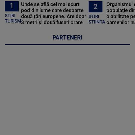
Unde se află cel mai scurt
Organismul 
1
2
pod din lume care desparte
populație di
STIRI
două țări europene. Are doar
o abilitate p
STIRI
TURISM
3 metri și două fusuri orare
oamenilor nu
STIINTA
PARTENERI