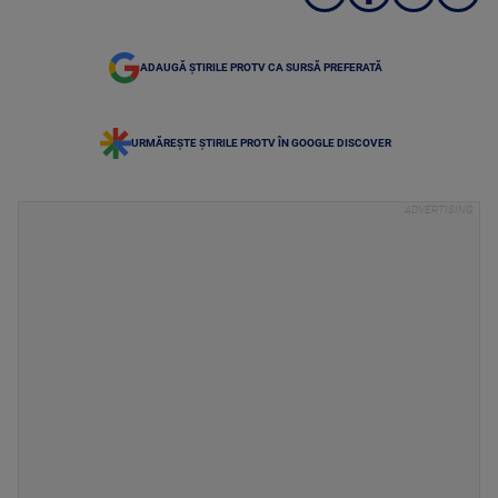
ADAUGĂ ȘTIRILE PROTV CA SURSĂ PREFERATĂ
URMĂREȘTE ȘTIRILE PROTV ÎN GOOGLE DISCOVER