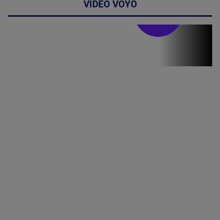
VIDEO VOYO
Stirile PRO TV
Stirile PRO
TV # 19.00 -
05 August
2026
MAI
MULTE
DETALII