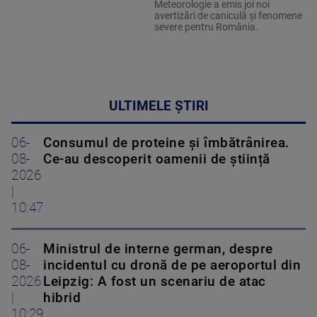
Meteorologie a emis joi noi
avertizări de caniculă și fenomene
severe pentru România.
ULTIMELE ȘTIRI
06-
Consumul de proteine și îmbătrânirea.
08-
Ce-au descoperit oamenii de știință
2026
|
10:47
06-
Ministrul de interne german, despre
08-
incidentul cu dronă de pe aeroportul din
2026
Leipzig: A fost un scenariu de atac
|
hibrid
10:29