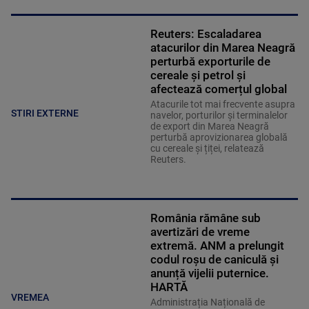
Reuters: Escaladarea
atacurilor din Marea Neagră
perturbă exporturile de
cereale și petrol și
afectează comerțul global
Atacurile tot mai frecvente asupra
STIRI EXTERNE
navelor, porturilor și terminalelor
de export din Marea Neagră
perturbă aprovizionarea globală
cu cereale și țiței, relatează
Reuters.
România rămâne sub
avertizări de vreme
extremă. ANM a prelungit
codul roșu de caniculă și
anunță vijelii puternice.
HARTĂ
VREMEA
Administrația Națională de