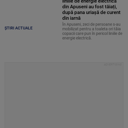
liniile de energie electrică
din Apuseni au fost tăiați,
după pana uriașă de curent
din iarnă
În Apuseni, zeci de persoane s-au
ȘTIRI ACTUALE
mobilizat pentru a toaleta ori tăia
copacii care pun în pericol liniile de
energie electrică.