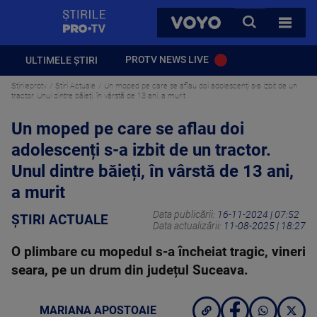
StirilePROTV
CAUTA
VOYO
TOATE 
PROTV NEWS LIVE
ULTIMELE ȘTIRI
Stirileprotv
Știri Actuale
Un moped pe care se aflau doi adolescenți s-a izbit de un
tractor. Unul dintre băieți, în vârstă de 13 ani, a murit
Un moped pe care se aflau doi
adolescenți s-a izbit de un tractor.
Unul dintre băieți, în vârstă de 13 ani,
a murit
Data publicării:
16-11-2024 | 07:52
ȘTIRI ACTUALE
Data actualizării:
11-08-2025 | 18:27
O plimbare cu mopedul s-a încheiat tragic, vineri
seara, pe un drum din județul Suceava.
MARIANA APOSTOAIE