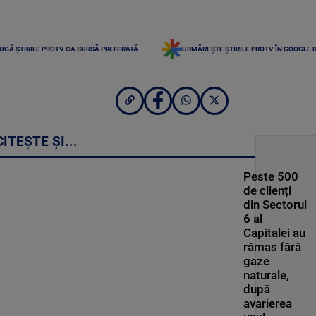
UGĂ ȘTIRILE PROTV CA SURSĂ PREFERATĂ
URMĂREȘTE ȘTIRILE PROTV ÎN GOOGLE 
CITEȘTE ȘI...
Peste 500
de clienți
din Sectorul
6 al
Capitalei au
rămas fără
gaze
naturale,
după
avarierea