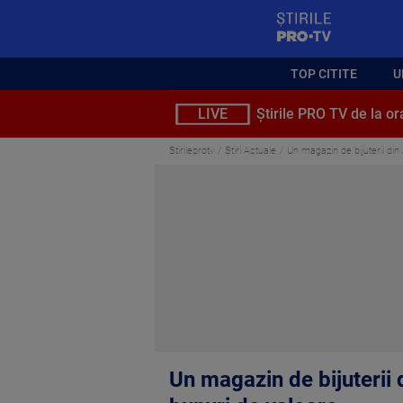
StirilePROTV
TOP CITITE
U
LIVE
Știrile PRO TV de la or
Stirileprotv
Știri Actuale
Un magazin de bijuterii din 
Un magazin de bijuterii d