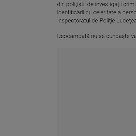
din poliţiştii de investigaţii cr
identificării cu celeritate a pe
Inspectoratul de Poliţie Judeţean
Deocamdată nu se cunoaşte valoa