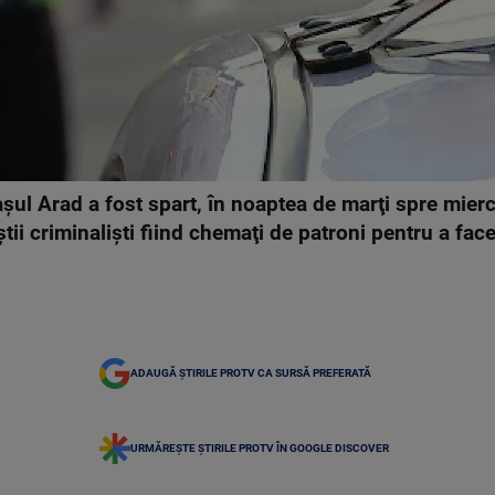
şul Arad a fost spart, în noaptea de marţi spre miercu
tii criminalişti fiind chemaţi de patroni pentru a face
ADAUGĂ ȘTIRILE PROTV CA SURSĂ PREFERATĂ
URMĂREȘTE ȘTIRILE PROTV ÎN GOOGLE DISCOVER