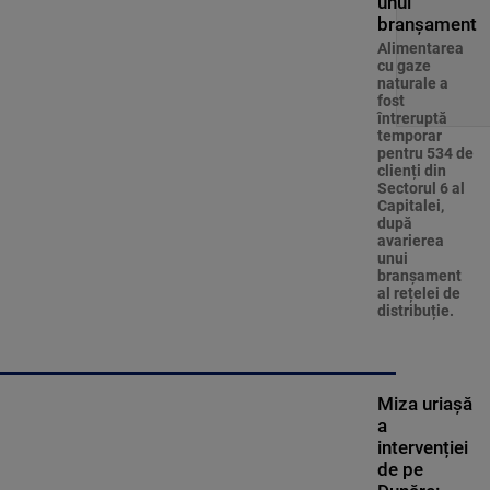
unui
branșament
Alimentarea
cu gaze
naturale a
fost
întreruptă
temporar
pentru 534 de
clienți din
Sectorul 6 al
Capitalei,
după
avarierea
unui
branșament
al rețelei de
distribuție.
Miza uriașă
a
intervenției
de pe