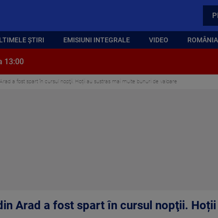
P
LTIMELE ȘTIRI
EMISIUNI INTEGRALE
VIDEO
ROMÂNIA,
a 13:00
Arad a fost spart în cursul nopţii. Hoții au sustras mai multe bunuri de valoare
in Arad a fost spart în cursul nopţii. Hoți