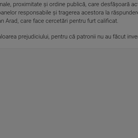
iminale, proximitate şi ordine publică, care desfăşoară act
rsoanelor responsabile şi tragerea acestora la răspundere
 Arad, care face cercetări pentru furt calificat.
rea prejudiciului, pentru că patronii nu au făcut inven