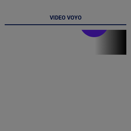
VIDEO VOYO
Stirile PRO TV
Stirile PRO
TV # 17.00 -
07 August
2026
MAI
MULTE