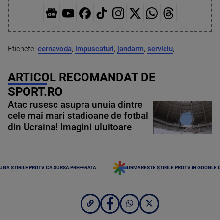
Etichete:
cernavoda
,
impuscaturi
,
jandarm
,
serviciu
,
ARTICOL RECOMANDAT DE
SPORT.RO
Atac rusesc asupra unuia dintre
cele mai mari stadioane de fotbal
din Ucraina! Imagini uluitoare
UGĂ ȘTIRILE PROTV CA SURSĂ PREFERATĂ
URMĂREȘTE ȘTIRILE PROTV ÎN GOOGLE 