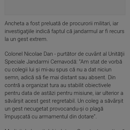
Ancheta a fost preluată de procurorii militari, iar
investigaţiile indică faptul că jandarmul ar fi recurs
la un gest extrem.
Colonel Nicolae Dan - purtător de cuvânt al Unităţii
Speciale Jandarmi Cernavodă: ”Am stat de vorbă
cu colegii lui şi mi-au spus că nu a dat niciun
semn, adică să fie mai distant sau absent. Din
contră a organizat tura au stabilit obiectivele
pentru data de astăzi pentru misiune, iar ulterior a
săvârşit acest gest regretabil. Un coleg a săvârşit
un gest necugetat provocandu-şi o plagă
împuşcată cu armamentul din dotare”.