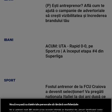
(P) Ești antreprenor? Află cum te
ajută o campanie de advertoriale
să crești vizibilitatea și încrederea
brandului tău
IBANI
ACUM: UTA - Rapid 0-0, pe
Sport.ro | A început etapa #4 din
Superliga
SPORT
Fostul antrenor de la FCU Craiova
a devenit selecționer! Va pregăti
naționala Italiei la doi ani după ce
a părăsit echipa lui Mititelu
Nouă ne pasă ca datele tale personale să rămână confidențiale
Noi și partenerii noștri
201
stocăm și/sau accesăm informații pe dispozitivul dvs., precum identificatorii cookie