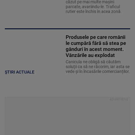
căzut pe mai multe maşini
parcate, avariindu-le. Traficul
rutier este închis în acea zonă.
Produsele pe care românii
le cumpără fără să stea pe
gânduri în acest moment.
Vânzările au explodat
Canicula ne obligă să căutăm
soluții ca să ne răcorim, iar asta se
vede și în încasările comercianților.
ȘTIRI ACTUALE