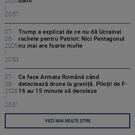
2026
banii
|
20:57
07-
Trump a explicat de ce nu dă Ucrainei
08-
rachete pentru Patriot: Nici Pentagonul
2026
nu mai are foarte multe
|
20:53
07-
Ce face Armata Română când
08-
detectează drone la graniță. Piloții de F-
2026
16 au 15 minute să decoleze
|
20:51
VEZI MAI MULTE ȘTIRI