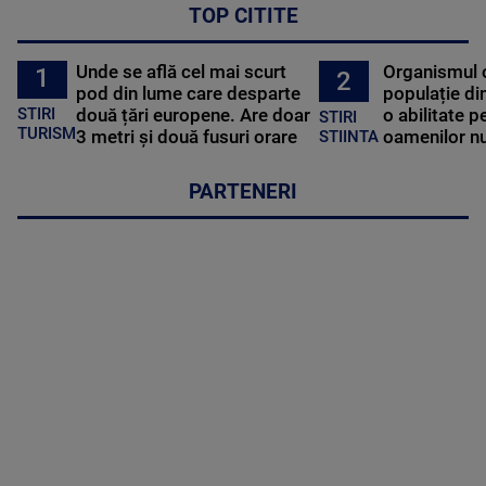
TOP CITITE
Unde se află cel mai scurt
Organismul 
1
2
pod din lume care desparte
populație di
STIRI
două țări europene. Are doar
o abilitate p
STIRI
TURISM
3 metri și două fusuri orare
oamenilor nu
STIINTA
PARTENERI