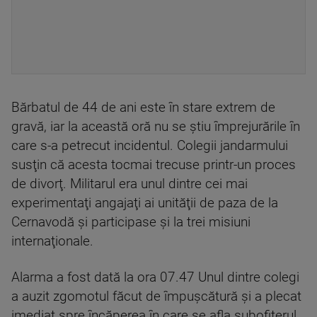
Bărbatul de 44 de ani este în stare extrem de
gravă, iar la această oră nu se ştiu împrejurările în
care s-a petrecut incidentul. Colegii jandarmului
susţin că acesta tocmai trecuse printr-un proces
de divorţ. Militarul era unul dintre cei mai
experimentaţi angajaţi ai unităţii de paza de la
Cernavodă şi participase şi la trei misiuni
internaţionale.
Alarma a fost dată la ora 07.47 Unul dintre colegi
a auzit zgomotul făcut de împuşcătură şi a plecat
imediat spre încăperea în care se afla subofiţerul