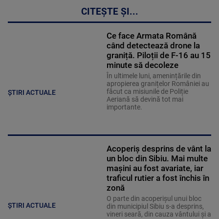
CITEȘTE ȘI...
Ce face Armata Română
când detectează drone la
graniță. Piloții de F-16 au 15
minute să decoleze
În ultimele luni, amenințările din
apropierea granițelor României au
făcut ca misiunile de Poliție
ȘTIRI ACTUALE
Aeriană să devină tot mai
importante.
Acoperiş desprins de vânt la
un bloc din Sibiu. Mai multe
maşini au fost avariate, iar
traficul rutier a fost închis în
zonă
O parte din acoperişul unui bloc
ȘTIRI ACTUALE
din municipiul Sibiu s-a desprins,
vineri seară, din cauza vântului şi a