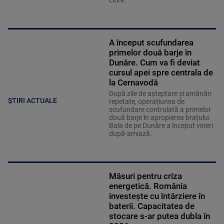
citire.
A început scufundarea
primelor două barje în
Dunăre. Cum va fi deviat
cursul apei spre centrala de
la Cernavodă
După zile de așteptare și amânări
ȘTIRI ACTUALE
repetate, operațiunea de
scufundare controlată a primelor
două barje în apropierea brațului
Bala de pe Dunăre a început vineri
după-amiază.
Măsuri pentru criza
energetică. România
investește cu întârziere în
baterii. Capacitatea de
stocare s-ar putea dubla în