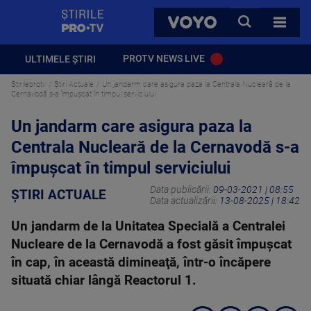
StirilePROTV
CAUTA
VOYO
TOATE 
PROTV NEWS LIVE
ULTIMELE ȘTIRI
Stirileprotv
Știri Actuale
Un jandarm care asigura paza la Centrala Nucleară de la
Cernavodă s-a împuşcat în timpul serviciului
Un jandarm care asigura paza la
Centrala Nucleară de la Cernavodă s-a
împuşcat în timpul serviciului
Data publicării:
09-03-2021 | 08:55
ȘTIRI ACTUALE
Data actualizării:
13-08-2025 | 18:42
Un jandarm de la Unitatea Specială a Centralei
Nucleare de la Cernavodă a fost găsit împuşcat
în cap, în această dimineaţă, într-o încăpere
situată chiar lângă Reactorul 1.