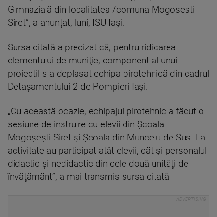
Gimnazială din localitatea /comuna Mogosesti
Siret”, a anunţat, luni, ISU Iaşi.
Sursa citată a precizat că, pentru ridicarea
elementului de muniţie, component al unui
proiectil s-a deplasat echipa pirotehnică din cadrul
Detaşamentului 2 de Pompieri Iaşi.
„Cu această ocazie, echipajul pirotehnic a făcut o
sesiune de instruire cu elevii din Şcoala
Mogoşeşti Siret şi Şcoala din Muncelu de Sus. La
activitate au participat atât elevii, cât şi personalul
didactic şi nedidactic din cele două unităţi de
învăţământ”, a mai transmis sursa citată.