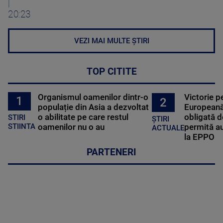
|
20:23
VEZI MAI MULTE ȘTIRI
TOP CITITE
Organismul oamenilor dintr-o
Victorie p
1
2
populație din Asia a dezvoltat
Europeană
o abilitate pe care restul
obligată d
STIRI
ȘTIRI
oamenilor nu o au
permită au
STIINTA
ACTUALE
la EPPO
PARTENERI