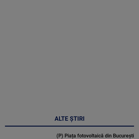
8 August
2026
MAI
MULTE
DETALII
30:33
ALTE ȘTIRI
(P) Piața fotovoltaică din București