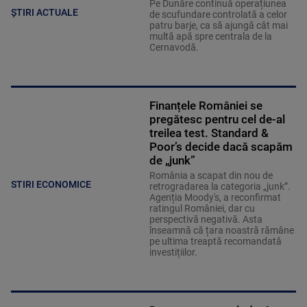
Pe Dunăre continuă operațiunea
ȘTIRI ACTUALE
de scufundare controlată a celor
patru barje, ca să ajungă cât mai
multă apă spre centrala de la
Cernavodă.
Finanțele României se
pregătesc pentru cel de-al
treilea test. Standard &
Poor’s decide dacă scapăm
de „junk”
România a scapat din nou de
STIRI ECONOMICE
retrogradarea la categoria „junk”.
Agenția Moody's, a reconfirmat
ratingul României, dar cu
perspectivă negativă. Asta
înseamnă că țara noastră rămâne
pe ultima treaptă recomandată
investițiilor.