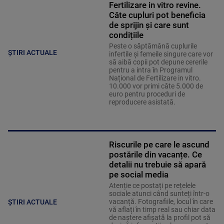
Fertilizare in vitro revine.
Câte cupluri pot beneficia
de sprijin și care sunt
condițiile
Peste o săptămână cuplurile
ȘTIRI ACTUALE
infertile și femeile singure care vor
să aibă copii pot depune cererile
pentru a intra în Programul
Național de Fertilizare in vitro.
10.000 vor primi câte 5.000 de
euro pentru proceduri de
reproducere asistată.
Riscurile pe care le ascund
postările din vacanțe. Ce
detalii nu trebuie să apară
pe social media
Atenție ce postați pe rețelele
sociale atunci când sunteți într-o
vacanță. Fotografiile, locul în care
ȘTIRI ACTUALE
vă aflați în timp real sau chiar data
de naștere afișată la profil pot să