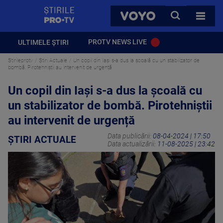
StirilePROTV
CAUTA
VOYO
TOATE 
PROTV NEWS LIVE
ULTIMELE ȘTIRI
Stirileprotv
Știri Actuale
Un copil din Iaşi s-a dus la şcoală cu un stabilizator de
bombă. Pirotehniştii au intervenit de urgență
Un copil din Iaşi s-a dus la şcoală cu
un stabilizator de bombă. Pirotehniştii
au intervenit de urgență
Data publicării:
08-04-2024 | 17:50
ȘTIRI ACTUALE
Data actualizării:
11-08-2025 | 23:42