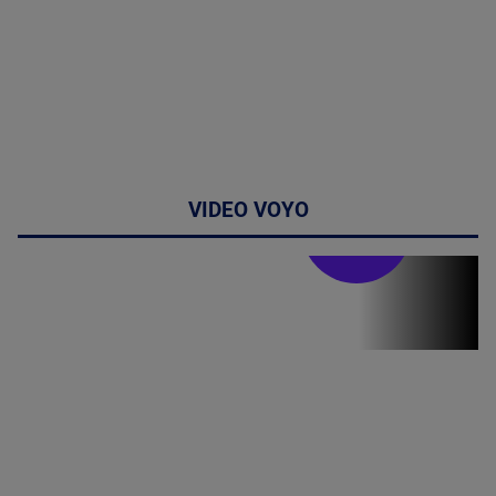
VIDEO VOYO
Stirile PRO TV
Stirile PRO
TV # 19.00 -