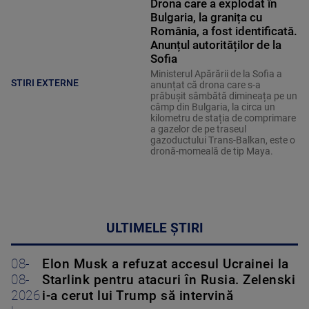
Drona care a explodat în
Bulgaria, la granița cu
România, a fost identificată.
Anunțul autorităților de la
Sofia
Ministerul Apărării de la Sofia a
STIRI EXTERNE
anunțat că drona care s-a
prăbușit sâmbătă dimineața pe un
câmp din Bulgaria, la circa un
kilometru de stația de comprimare
a gazelor de pe traseul
gazoductului Trans-Balkan, este o
dronă-momeală de tip Maya.
ULTIMELE ȘTIRI
08-
Elon Musk a refuzat accesul Ucrainei la
08-
Starlink pentru atacuri în Rusia. Zelenski
2026
i-a cerut lui Trump să intervină