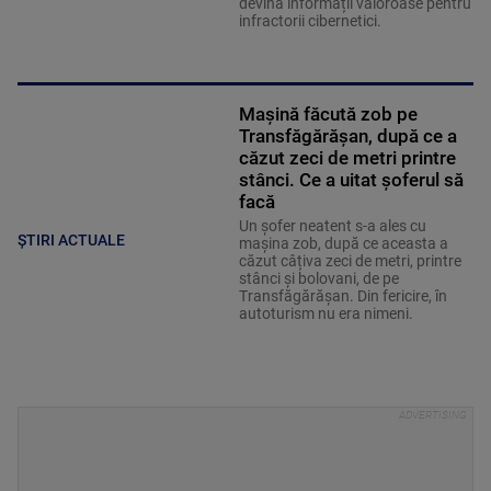
devină informații valoroase pentru
infractorii cibernetici.
Mașină făcută zob pe
Transfăgărășan, după ce a
căzut zeci de metri printre
stânci. Ce a uitat șoferul să
facă
Un șofer neatent s-a ales cu
ȘTIRI ACTUALE
mașina zob, după ce aceasta a
căzut câțiva zeci de metri, printre
stânci și bolovani, de pe
Transfăgărășan. Din fericire, în
autoturism nu era nimeni.