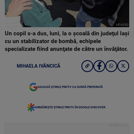
NEWS.RO
Un copil s-a dus, luni, la o şcoală din judeţul Iaşi
cu un stabilizator de bombă, echipele
specializate fiind anunţate de către un învăţător.
MIHAELA IVĂNCICĂ
ADAUGĂ ȘTIRILE PROTV CA SURSĂ PREFERATĂ
URMĂREȘTE ȘTIRILE PROTV ÎN GOOGLE DISCOVER