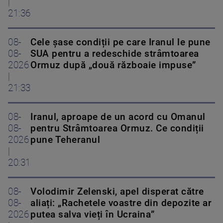
|
21:36
08-
Cele șase condiții pe care Iranul le pune
08-
SUA pentru a redeschide strâmtoarea
2026
Ormuz după „două războaie impuse”
|
21:33
08-
Iranul, aproape de un acord cu Omanul
08-
pentru Strâmtoarea Ormuz. Ce condiții
2026
pune Teheranul
|
20:31
08-
Volodimir Zelenski, apel disperat către
08-
aliați: „Rachetele voastre din depozite ar
2026
putea salva vieți în Ucraina”