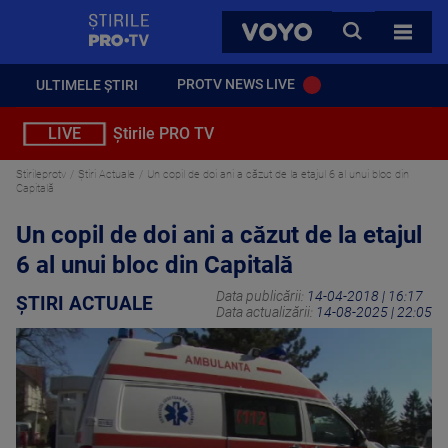
StirilePROTV
CAUTA
VOYO
TOATE 
PROTV NEWS LIVE
ULTIMELE ȘTIRI
LIVE
Știrile PRO TV
Stirileprotv
Știri Actuale
Un copil de doi ani a căzut de la etajul 6 al unui bloc din
Capitală
Un copil de doi ani a căzut de la etajul
6 al unui bloc din Capitală
Data publicării:
14-04-2018 | 16:17
ȘTIRI ACTUALE
Data actualizării:
14-08-2025 | 22:05