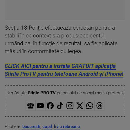
Secţia 13 Poliţie efectuează cercetări pentru a
stabili în ce context s-a produs accidentul,
urmând ca, în funcţie de rezultat, să fie aplicate
măsuri în conformitate cu legea.
CLICK AICI pentru a instala GRATUIT aplicația
Știrile ProTV pentru telefoane Android și iPhone!
Urmărește
Știrile PRO TV
pe canalul de social media preferat:
Etichete:
bucuresti
,
copil
,
liviu rebreanu
,