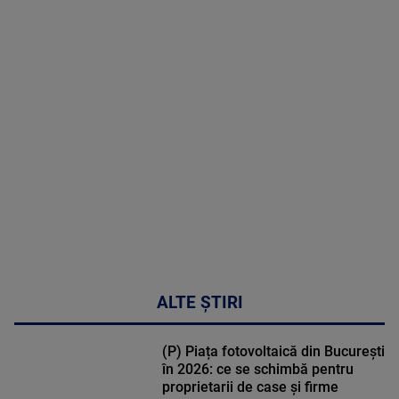
2026
MAI
MULTE
DETALII
50:27
ALTE ȘTIRI
(P) Piața fotovoltaică din București
în 2026: ce se schimbă pentru
proprietarii de case și firme