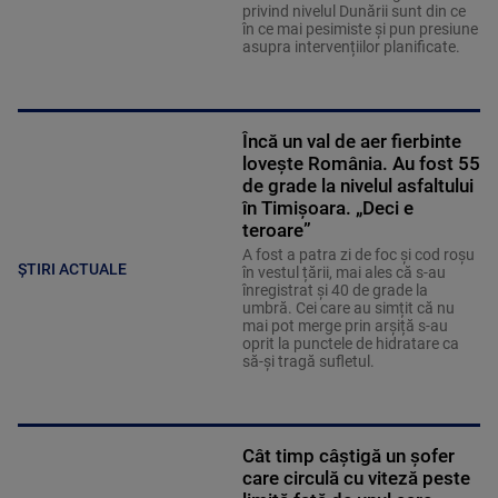
privind nivelul Dunării sunt din ce
în ce mai pesimiste și pun presiune
asupra intervențiilor planificate.
Încă un val de aer fierbinte
lovește România. Au fost 55
de grade la nivelul asfaltului
în Timișoara. „Deci e
teroare”
A fost a patra zi de foc și cod roșu
ȘTIRI ACTUALE
în vestul țării, mai ales că s-au
înregistrat și 40 de grade la
umbră. Cei care au simțit că nu
mai pot merge prin arșiță s-au
oprit la punctele de hidratare ca
să-și tragă sufletul.
Cât timp câștigă un șofer
care circulă cu viteză peste