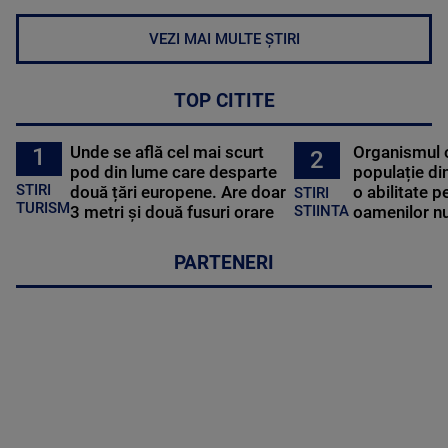
VEZI MAI MULTE ȘTIRI
TOP CITITE
Unde se află cel mai scurt
Organismul 
1
2
pod din lume care desparte
populație di
STIRI
două țări europene. Are doar
o abilitate p
STIRI
TURISM
3 metri și două fusuri orare
oamenilor nu
STIINTA
PARTENERI