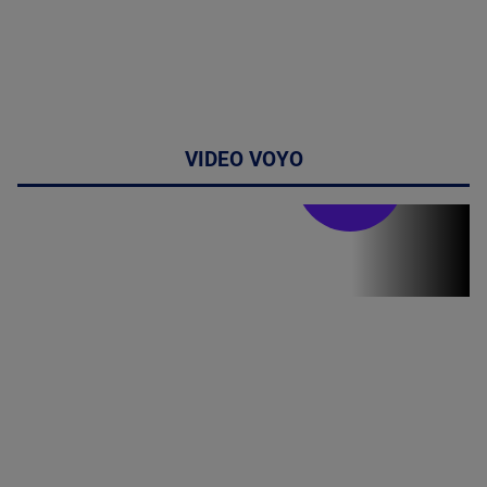
VIDEO VOYO
Stirile PRO TV
Stirile PRO
TV # 19.00 -
05 August