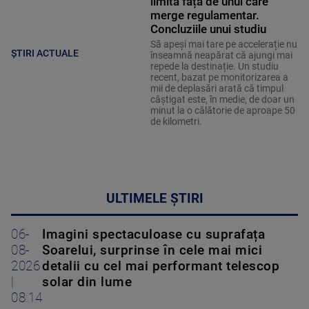
limită față de unul care
merge regulamentar.
Concluziile unui studiu
Să apeși mai tare pe accelerație nu
ȘTIRI ACTUALE
înseamnă neapărat că ajungi mai
repede la destinație. Un studiu
recent, bazat pe monitorizarea a
mii de deplasări arată că timpul
câștigat este, în medie, de doar un
minut la o călătorie de aproape 50
de kilometri.
ULTIMELE ȘTIRI
06-
Imagini spectaculoase cu suprafața
08-
Soarelui, surprinse în cele mai mici
2026
detalii cu cel mai performant telescop
|
solar din lume
08:14