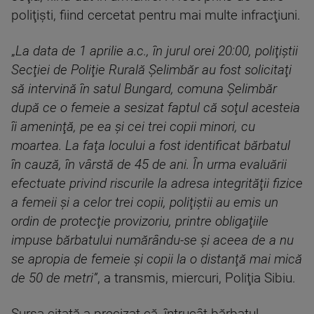
poliţişti, fiind cercetat pentru mai multe infracţiuni.
„
La data de 1 aprilie a.c., în jurul orei 20:00, poliţiştii
Secţiei de Poliţie Rurală Şelimbăr au fost solicitaţi
să intervină în satul Bungard, comuna Şelimbăr
după ce o femeie a sesizat faptul că soţul acesteia
îi ameninţă, pe ea şi cei trei copii minori, cu
moartea. La faţa locului a fost identificat bărbatul
în cauză, în vârstă de 45 de ani. În urma evaluării
efectuate privind riscurile la adresa integrităţii fizice
a femeii şi a celor trei copii, poliţiştii au emis un
ordin de protecţie provizoriu, printre obligaţiile
impuse bărbatului numărându-se şi aceea de a nu
se apropia de femeie şi copii la o distanţă mai mică
de 50 de metri”
, a transmis, miercuri, Poliţia Sibiu.
Sursa citată a precizat că, întrucât bărbatul