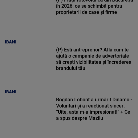
în 2026: ce se schimbă pentru
proprietarii de case și firme
IBANI
(P) Ești antreprenor? Află cum te
ajută o campanie de advertoriale
să crești vizibilitatea și încrederea
brandului tău
IBANI
Bogdan Lobonț a urmărit Dinamo -
Voluntari și a reacționat sincer:
”Uite, asta m-a impresionat!” + Ce
a spus despre Mazilu