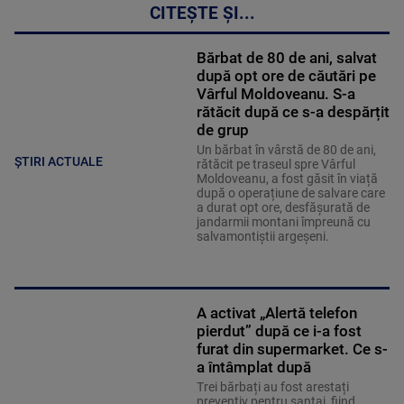
CITEȘTE ȘI...
Bărbat de 80 de ani, salvat
după opt ore de căutări pe
Vârful Moldoveanu. S-a
rătăcit după ce s-a despărțit
de grup
Un bărbat în vârstă de 80 de ani,
ȘTIRI ACTUALE
rătăcit pe traseul spre Vârful
Moldoveanu, a fost găsit în viață
după o operațiune de salvare care
a durat opt ore, desfășurată de
jandarmii montani împreună cu
salvamontiștii argeșeni.
A activat „Alertă telefon
pierdut” după ce i-a fost
furat din supermarket. Ce s-
a întâmplat după
Trei bărbați au fost arestați
preventiv pentru șantaj, fiind