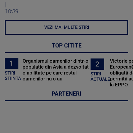
|
10:39
VEZI MAI MULTE ȘTIRI
TOP CITITE
Organismul oamenilor dintr-o
Victorie p
1
2
populație din Asia a dezvoltat
Europeană
o abilitate pe care restul
obligată d
STIRI
ȘTIRI
oamenilor nu o au
permită au
STIINTA
ACTUALE
la EPPO
PARTENERI