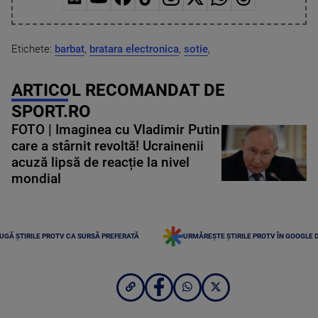
Etichete:
barbat
,
bratara electronica
,
sotie
,
ARTICOL RECOMANDAT DE
SPORT.RO
FOTO | Imaginea cu Vladimir Putin
care a stârnit revoltă! Ucrainenii
acuză lipsă de reacție la nivel
mondial
UGĂ ȘTIRILE PROTV CA SURSĂ PREFERATĂ
URMĂREȘTE ȘTIRILE PROTV ÎN GOOGLE 