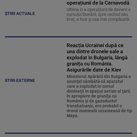
operațiunii de la Cernavodă
Ultima zi a operațiunii de deviere a
ȘTIRI ACTUALE
cursului Dunării, spre vechiul său
braț, a fost și cea mai complicată.
Reacția Ucrainei după ce
una dintre dronele sale a
explodat în Bulgaria, lângă
granița cu România.
Asigurările date de Kiev
Ministerul Apărării din Bulgaria a
STIRI EXTERNE
anunţat sâmbătă că aparatul
care a explodat în cursul
dimineţii în spaţiul aerian al ţării,
în apropiere de graniţa cu
România şi de gazoductul
transbalcanic, era probabil o
dronă momeală ucraineană de tip
Maya.