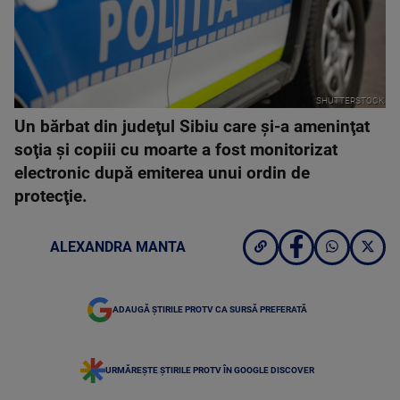
SHUTTERSTOCK
Un bărbat din judeţul Sibiu care şi-a ameninţat
soţia şi copiii cu moarte a fost monitorizat
electronic după emiterea unui ordin de
protecţie.
ALEXANDRA MANTA
ADAUGĂ ȘTIRILE PROTV CA SURSĂ PREFERATĂ
URMĂREȘTE ȘTIRILE PROTV ÎN GOOGLE DISCOVER