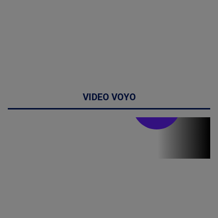
VIDEO VOYO
Stirile PRO TV
Stirile PRO
TV # 19.00 -