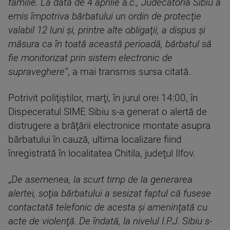
familie. La data de 4 aprilie a.c., Judecătoria Sibiu a
emis împotriva bărbatului un ordin de protecţie
valabil 12 luni şi, printre alte obligaţii, a dispus şi
măsura ca în toată această perioadă, bărbatul să
fie monitorizat prin sistem electronic de
supraveghere”
, a mai transmis sursa citată.
Potrivit poliţiştilor, marţi, în jurul orei 14:00, în
Dispeceratul SIME Sibiu s-a generat o alertă de
distrugere a brăţării electronice montate asupra
bărbatului în cauză, ultima localizare fiind
înregistrată în localitatea Chitila, judeţul Ilfov.
„
De asemenea, la scurt timp de la generarea
alertei, soţia bărbatului a sesizat faptul că fusese
contactată telefonic de acesta şi ameninţată cu
acte de violenţă. De îndată, la nivelul I.P.J. Sibiu s-