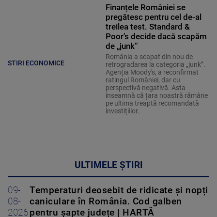
Finanțele României se
pregătesc pentru cel de-al
treilea test. Standard &
Poor’s decide dacă scapăm
de „junk”
România a scapat din nou de
STIRI ECONOMICE
retrogradarea la categoria „junk”.
Agenția Moody's, a reconfirmat
ratingul României, dar cu
perspectivă negativă. Asta
înseamnă că țara noastră rămâne
pe ultima treaptă recomandată
investițiilor.
ULTIMELE ȘTIRI
09-
Temperaturi deosebit de ridicate și nopți
08-
caniculare în România. Cod galben
2026
pentru șapte județe | HARTĂ