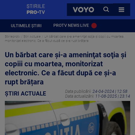
StirilePROTV
CAUTA
VOYO
TOATE 
PROTV NEWS LIVE
ULTIMELE ȘTIRI
Stirileprotv
Știri Actuale
Un bărbat care şi-a ameninţat soţia şi copiii cu moartea,
monitorizat electronic. Ce a făcut după ce și-a rupt brățara
Un bărbat care şi-a ameninţat soţia şi
copiii cu moartea, monitorizat
electronic. Ce a făcut după ce și-a
rupt brățara
Data publicării:
24-04-2024 | 12:58
ȘTIRI ACTUALE
Data actualizării:
11-08-2025 | 23:14