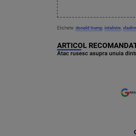
Etichete:
donald trump
,
intalnire
,
vladim
ARTICOL RECOMANDAT
Atac rusesc asupra unuia dintr
ADA