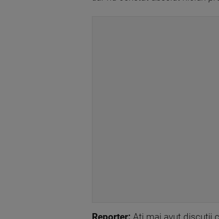
Reporter:
Ați mai avut discuții