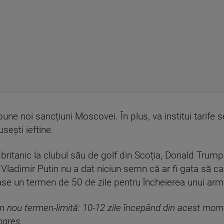
une noi sancțiuni Moscovei. În plus, va institui tarife 
sești ieftine.
 britanic la clubul său de golf din Scoția, Donald Trump
ladimir Putin nu a dat niciun semn că ar fi gata să cad
e un termen de 50 de zile pentru încheierea unui armis
un nou termen-limită: 10-12 zile începând din acest mom
ogres.