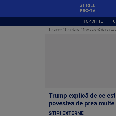
StirilePROTV
TOP CITITE
U
Stirileprotv
Stiri externe
Trump explică de ce este ten
Trump explică de ce este 
povestea de prea multe 
STIRI EXTERNE