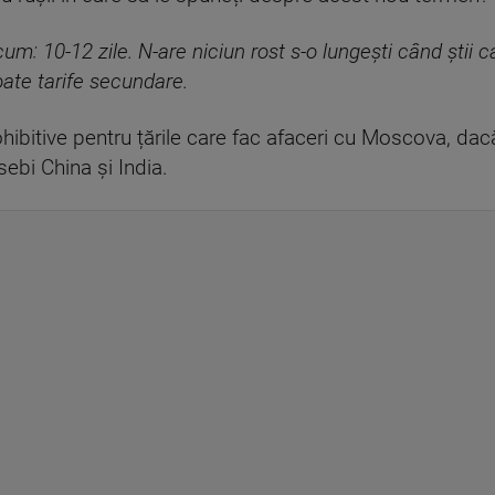
m: 10-12 zile. N-are niciun rost s-o lungești când știi ca
oate tarife secundare.
hibitive pentru țările care fac afaceri cu Moscova, dac
sebi China și India.