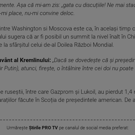
nte. Așa că mi-am zis: „gata cu discuțiile! Ne mai stau
-mi place, nu-mi convine deloc.
ntre Washington si Moscova este ca, în același timp cu
lui sugera că ar fi posibil un summit la nivel înalt în 
e la sfârșitul celui de-al Doilea Război Mondial.
uvânt al Kremlinului:
„Dacă se dovedește că și președin
 Putin), atunci, firește, o întâlnire între cei doi nu poa
e ruseștii, între care Gazprom și Lukoil, au pierdut 1,4 
larațiilor făcute în Scoția de președintele american. D
Urmărește
Știrile PRO TV
pe canalul de social media preferat: