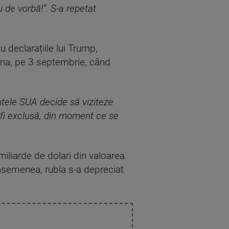
 de vorbă!”. S-a repetat
 declarațiile lui Trump,
China, pe 3 septembrie, când
tele SUA decide să viziteze
te fi exclusă, din moment ce se
miliarde de dolari din valoarea
e asemenea, rubla s-a depreciat