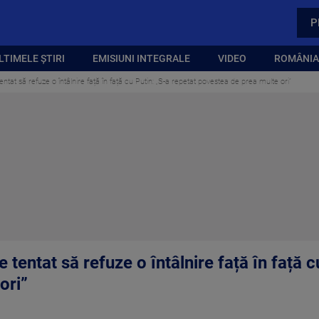
P
LTIMELE ȘTIRI
EMISIUNI INTEGRALE
VIDEO
ROMÂNIA,
tat să refuze o întâlnire față în față cu Putin: „S-a repetat povestea de prea multe ori”
tentat să refuze o întâlnire față în față c
ori”