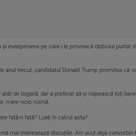
 și exasperarea pe care i le provoacă războiul purtat d
de anul trecut, candidatul Donald Trump promitea că va
i atât de bogată, dar a preferat să-și risipească toți ban
e, n-are nicio noimă.
ire față-n față? Luați în calcul asta?
 mă mai interesează discuțiile. Am avut deja convorbiri 