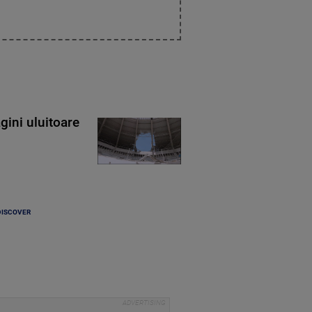
gini uluitoare
DISCOVER