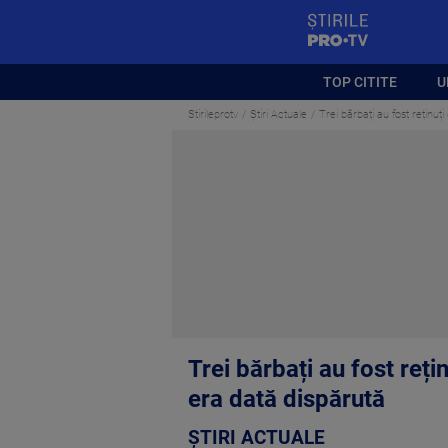
StirilePROTV
TOP CITITE
U
Stirileprotv
Știri Actuale
Trei bărbați au fost reținuț
Trei bărbați au fost reți
era dată dispărută
ȘTIRI ACTUALE