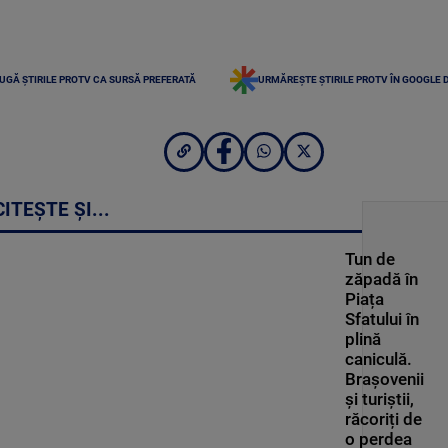
UGĂ ȘTIRILE PROTV CA SURSĂ PREFERATĂ
URMĂREȘTE ȘTIRILE PROTV ÎN GOOGLE 
CITEȘTE ȘI...
Tun de
zăpadă în
Piața
Sfatului în
plină
caniculă.
Brașovenii
și turiștii,
răcoriți de
o perdea