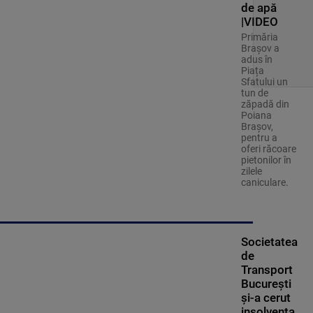
de apă
|VIDEO
Primăria
Brașov a
adus în
Piața
Sfatului un
tun de
zăpadă din
Poiana
Brașov,
pentru a
oferi răcoare
pietonilor în
zilele
caniculare.
Societatea
de
Transport
București
și-a cerut
insolvența.