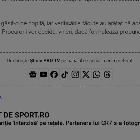
au găsit-o pe copilă, iar verificările făcute au arătat că 
ţi. Procurorii vor decide, vineri, dacă formulează propu
Urmărește
Știrile PRO TV
pe canalul de social media preferat:
r
,
 DE SPORT.RO
ie 'interzisă' pe rețele. Partenera lui CR7 s-a fotog