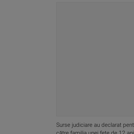
Surse judiciare au declarat pen
către familia unei fete de 12 a