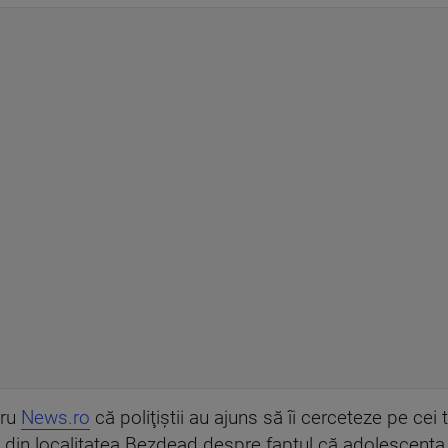
tru
News.ro
că poliţiştii au ajuns să îi cerceteze pe cei 
ni din localitatea Bezdead despre faptul că adolescenta