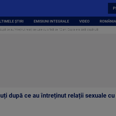
P
LTIMELE ȘTIRI
EMISIUNI INTEGRALE
VIDEO
ROMÂNIA,
i după ce au întreținut relații sexuale cu o fată de 12 ani. Copila era dată dispărută
nuți după ce au întreținut relații sexuale cu