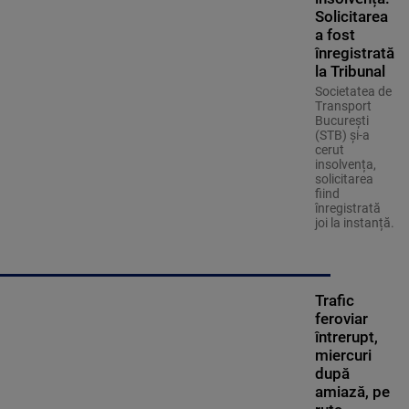
Solicitarea
a fost
înregistrată
la Tribunal
Societatea de
Transport
București
(STB) și-a
cerut
insolvența,
solicitarea
fiind
înregistrată
joi la instanță.
Trafic
feroviar
întrerupt,
miercuri
după
amiază, pe