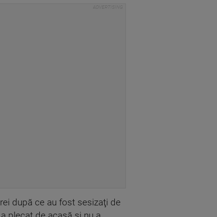
trei după ce au fost sesizaţi de
 a plecat de acasă şi nu a