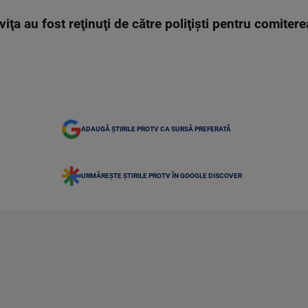
iţa au fost reţinuţi de către poliţişti pentru comitere
ADAUGĂ ȘTIRILE PROTV CA SURSĂ PREFERATĂ
URMĂREȘTE ȘTIRILE PROTV ÎN GOOGLE DISCOVER