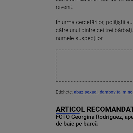
revenit.
În urma cercetărilor, poliţiştii 
către unul dintre cei trei bărba
numele suspecţilor.
Etichete:
abuz sexual
,
dambovita
,
mino
ARTICOL RECOMANDAT
FOTO Georgina Rodriguez, apariț
de baie pe barcă