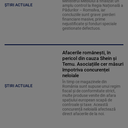
Ministerul Mediului a finalizat un
ȘTIRI ACTUALE
amplu control la Regia Națională a
Pădurilor – Romsilva, iar
concluziile sunt grave: pierderi
financiare masive, prime
nejustificate și fonduri speciale
gestionate defectuos.
Afacerile românești, în
pericol din cauza Shein și
Temu. Asociațiile cer măsuri
împotriva concurenței
neloiale
În timp ce magazinele din
ȘTIRI ACTUALE
România sunt supuse unui regim
fiscal și de conformitate strict,
multe produse venite din afara
spațiului european scapă de
controale și taxe. Această
concurență neloială afectează
direct afacerile de la noi.