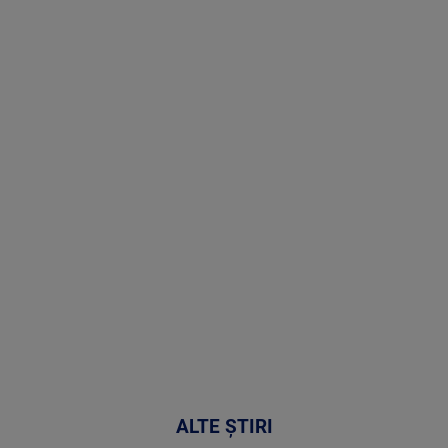
Stirile PRO
TV # 19.00 -
09 August
2026
MAI
MULTE
DETALII
31:15
ALTE ȘTIRI