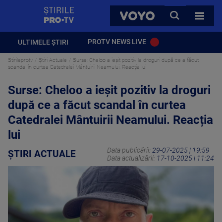
StirilePROTV
CAUTA
VOYO
TOATE 
PROTV NEWS LIVE
ULTIMELE ȘTIRI
Stirileprotv
Știri Actuale
Surse: Cheloo a ieșit pozitiv la droguri după ce a făcut
scandal în curtea Catedralei Mântuirii Neamului. Reacția lui
Surse: Cheloo a ieșit pozitiv la droguri
după ce a făcut scandal în curtea
Catedralei Mântuirii Neamului. Reacția
lui
Data publicării:
29-07-2025 | 19:59
ȘTIRI ACTUALE
Data actualizării:
17-10-2025 | 11:24