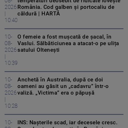
08-
temperaturi deosebit de ridicate lovește
2026
România. Cod galben și portocaliu de
|
căldură | HARTĂ
10:40
10-
O femeie a fost mușcată de șacal, în
08-
Vaslui. Sălbăticiunea a atacat-o pe ulița
2026
satului Oltenești
|
10:39
10-
Anchetă în Australia, după ce doi
08-
oameni au găsit un „cadavru” într-o
2026
valiză. „Victima” era o păpușă
|
10:28
10-
INS: Nașterile scad, iar decesele cresc.