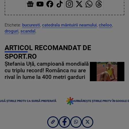
Etichete:
bucuresti
,
catedrala mântuirii neamului
,
cheloo
,
droguri
,
scandal
,
ARTICOL RECOMANDAT DE
SPORT.RO
Ștefania Uță, campioană mondială
cu triplu record! Românca nu are
rival în lume la 400 metri garduri
UGĂ ȘTIRILE PROTV CA SURSĂ PREFERATĂ
URMĂREȘTE ȘTIRILE PROTV ÎN GOOGLE 