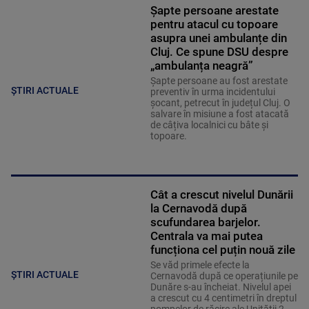
Șapte persoane arestate
pentru atacul cu topoare
asupra unei ambulanțe din
Cluj. Ce spune DSU despre
„ambulanța neagră”
Șapte persoane au fost arestate
ȘTIRI ACTUALE
preventiv în urma incidentului
șocant, petrecut în județul Cluj. O
salvare în misiune a fost atacată
de câțiva localnici cu bâte și
topoare.
Cât a crescut nivelul Dunării
la Cernavodă după
scufundarea barjelor.
Centrala va mai putea
funcționa cel puțin nouă zile
Se văd primele efecte la
ȘTIRI ACTUALE
Cernavodă după ce operațiunile pe
Dunăre s-au încheiat. Nivelul apei
a crescut cu 4 centimetri în dreptul