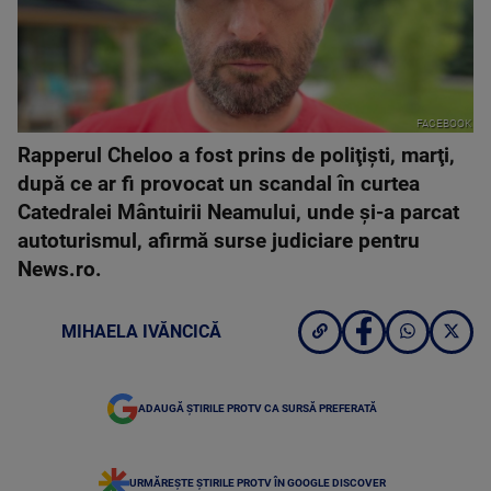
FACEBOOK
Rapperul Cheloo a fost prins de poliţişti, marţi,
după ce ar fi provocat un scandal în curtea
Catedralei Mântuirii Neamului, unde şi-a parcat
autoturismul, afirmă surse judiciare pentru
News.ro.
MIHAELA IVĂNCICĂ
ADAUGĂ ȘTIRILE PROTV CA SURSĂ PREFERATĂ
URMĂREȘTE ȘTIRILE PROTV ÎN GOOGLE DISCOVER