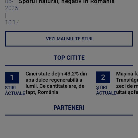
08-
Sporul natural, negativ în România
2026
|
10:17
VEZI MAI MULTE ȘTIRI
TOP CITITE
Cinci state dețin 43,2% din
Mașină f
2
1
apa dulce regenerabilă a
Transfăgă
lumii. Ce cantitate are, de
zeci de m
ȘTIRI
ȘTIRI
fapt, România
uitat șof
ACTUALE
ACTUALE
PARTENERI