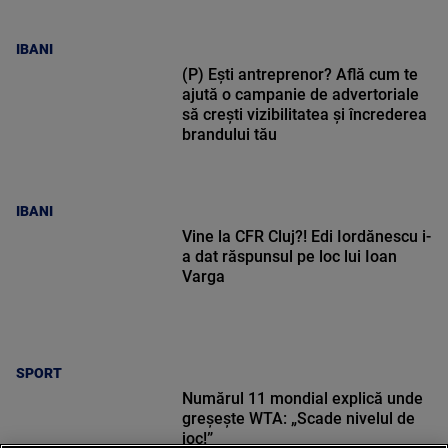
IBANI
(P) Ești antreprenor? Află cum te
ajută o campanie de advertoriale
să crești vizibilitatea și încrederea
brandului tău
IBANI
Vine la CFR Cluj?! Edi Iordănescu i-
a dat răspunsul pe loc lui Ioan
Varga
SPORT
Numărul 11 mondial explică unde
greșește WTA: „Scade nivelul de
joc!”