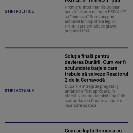
PSD-AUR ”minează” țara
Premierul interimar Ilie Bolojan
STIRI POLITICE
acuză ”alianța de facto PSD-AUR”
că ”minează” România prin
acțiunile lor împotriva legilor
PNRR, care pot aduce grave
prejudicii țării.
Soluția finală pentru
devierea Dunării. Cum vor fi
scufundate barjele care
trebuie să salveze Reactorul
2 de la Cernavodă
După zile întregi de pregătiri și
ȘTIRI ACTUALE
amânări a fost aprobată, în
sfârșit, varianta tehnică finală de
scufundare în Dunăre a barjelor
încărcate cu rocă.
Cum se luptă România cu