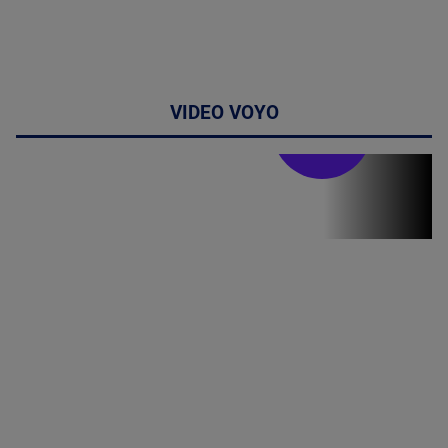
VIDEO VOYO
Stirile PRO TV
Stirile PRO
TV # 19.00 -
06 August
2026