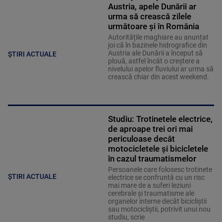
Austria, apele Dunării ar
urma să crească zilele
următoare și în România
Autoritățile maghiare au anunțat
joi că în bazinele hidrografice din
Austria ale Dunării a început să
ȘTIRI ACTUALE
plouă, astfel încât o creștere a
nivelului apelor fluviului ar urma să
crească chiar din acest weekend.
Studiu: Trotinetele electrice,
de aproape trei ori mai
periculoase decât
motocicletele și bicicletele
în cazul traumatismelor
Persoanele care folosesc trotinete
ȘTIRI ACTUALE
electrice se confruntă cu un risc
mai mare de a suferi leziuni
cerebrale și traumatisme ale
organelor interne decât bicicliștii
sau motocicliștii, potrivit unui nou
studiu, scrie