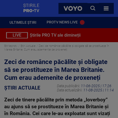
StirilePROTV
CAUTA
VOYO
TOATE 
PROTV NEWS LIVE
ULTIMELE ȘTIRI
LIVE
Știrile PRO TV ale dimineții
Stirileprotv
Știri Actuale
Zeci de românce păcălite și obligate să se prostitueze în
Marea Britanie. Cum erau ademenite de proxeneți
Zeci de românce păcălite și obligate
să se prostitueze în Marea Britanie.
Cum erau ademenite de proxeneți
Data publicării:
11-06-2025 | 17:26
ȘTIRI ACTUALE
Data actualizării:
11-08-2025 | 11:14
Zeci de tinere păcălite prin metoda „loverboy”
au ajuns să se prostitueze în Marea Britanie și
în România. Cei care le-au exploatat sunt vizați