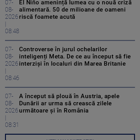
07-
El Niño amenință lumea cu o nouă criză
08-
alimentară. 50 de milioane de oameni
2026
riscă foamete acută
|
08:48
07-
Controverse în jurul ochelarilor
08-
inteligenți Meta. De ce au început să fie
2026
interziși în localuri din Marea Britanie
|
08:46
07-
A început să plouă în Austria, apele
08-
Dunării ar urma să crească zilele
2026
următoare și în România
|
08:31