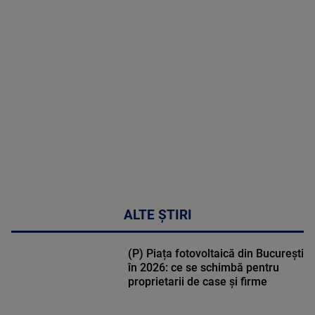
MAI
MULTE
DETALII
47:43
ALTE ȘTIRI
(P) Piața fotovoltaică din București
în 2026: ce se schimbă pentru
proprietarii de case și firme