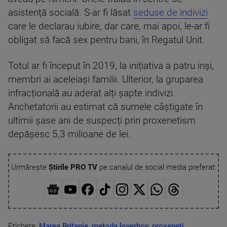
asistență socială. S-ar fi lăsat
seduse de indivizi
care le declarau iubire, dar care, mai apoi, le-ar fi
obligat să facă sex pentru bani, în Regatul Unit.
Totul ar fi început în 2019, la inițiativa a patru inși,
membri ai aceleiași familii. Ulterior, la gruparea
infracțională au aderat alți șapte indivizi.
Anchetatorii au estimat că sumele câștigate în
ultimii șase ani de suspecți prin proxenetism
depășesc 5,3 milioane de lei.
Urmărește
Știrile PRO TV
pe canalul de social media preferat:
Etichete:
Marea Britanie
,
metoda loverboy
,
proxeneti
,