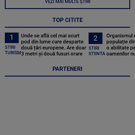
VEZI MAI MULTE ȘTIRI
TOP CITITE
Unde se află cel mai scurt
Organismul 
1
2
pod din lume care desparte
populație di
STIRI
două țări europene. Are doar
o abilitate p
STIRI
TURISM
3 metri și două fusuri orare
oamenilor nu
STIINTA
PARTENERI