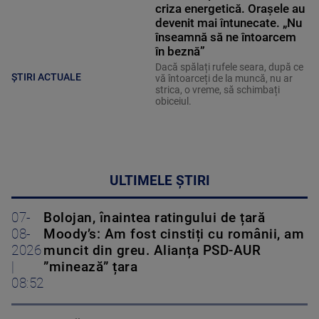
criza energetică. Orașele au
devenit mai întunecate. „Nu
înseamnă să ne întoarcem
în beznă”
Dacă spălați rufele seara, după ce
ȘTIRI ACTUALE
vă întoarceți de la muncă, nu ar
strica, o vreme, să schimbați
obiceiul.
ULTIMELE ȘTIRI
07-
Bolojan, înaintea ratingului de țară
08-
Moody’s: Am fost cinstiți cu românii, am
2026
muncit din greu. Alianța PSD-AUR
|
”minează” țara
08:52