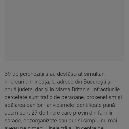
39 de percheziții s-au desfășurat simultan,
miercuri dimineață, la adrese din București şi
nouă județe, dar și în Marea Britanie. Infracțiunile
cercetate sunt trafic de persoane, proxenetism și
spălarea banilor. Iar victimele identificate până
acum sunt 27 de tinere care provin din familii
sărace, dezorganizate sau pur și simplu nu mai
aveau pe nimeni. Unele trăiau în centre de