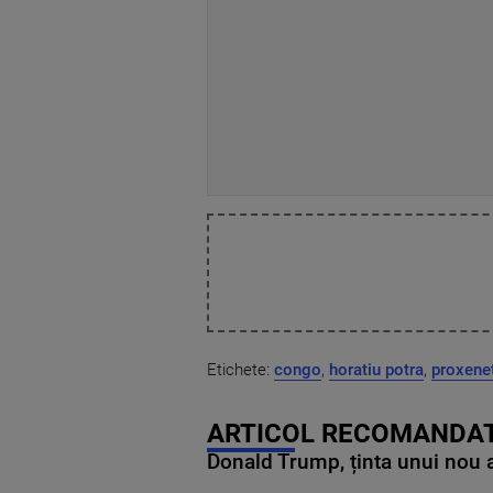
Etichete:
congo
,
horatiu potra
,
proxene
ARTICOL RECOMANDAT
Donald Trump, ținta unui nou as