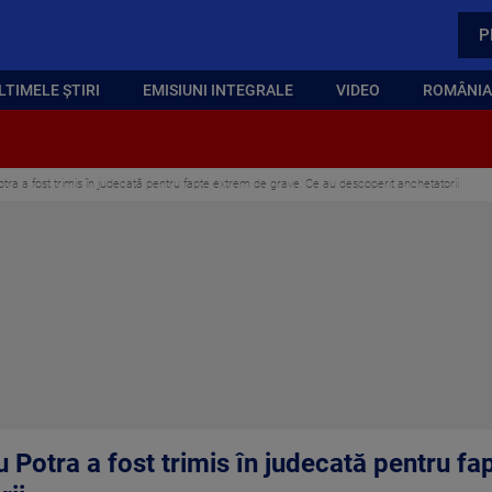
P
LTIMELE ȘTIRI
EMISIUNI INTEGRALE
VIDEO
ROMÂNIA,
Potra a fost trimis în judecată pentru fapte extrem de grave. Ce au descoperit anchetatorii
iu Potra a fost trimis în judecată pentru f