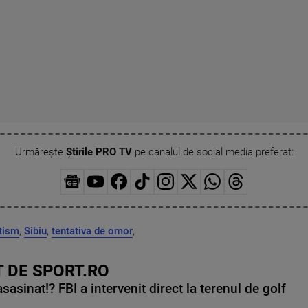
Urmărește
Știrile PRO TV
pe canalul de social media preferat:
tism
,
Sibiu
,
tentativa de omor
,
 DE SPORT.RO
asinat!? FBI a intervenit direct la terenul de golf