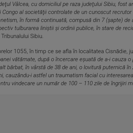
deţul Vâlcea, cu domiciliul pe raza judeţului Sibiu, fost a
ă Congo al societăţii controlate de un cunoscut recruto
enetism, în formă continuată, compusă din 7 (şapte) de a
ectiv tulburarea liniştii şi ordinii publice, în stare de rec
Tribunalului Sibiu.
relor 1055, în timp ce se afla în localitatea Cisnădie, j
oanei vătămate, după o încercare eşuată de a-i cauza o p
 alt bărbat, în vârstă de 38 de ani, o lovitură puternică î
, cauzându-i astfel un traumatism facial cu interesarea 
entru vindecare un număr de 100 – 110 zile de îngrijiri 