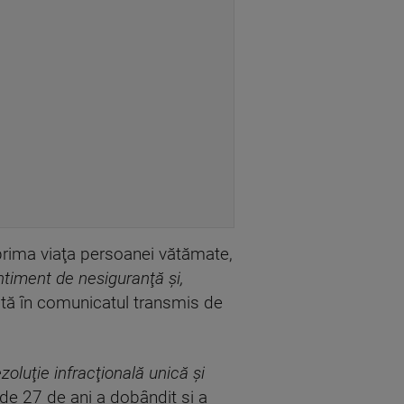
uprima viaţa persoanei vătămate,
timent de nesiguranţă şi,
ată în comunicatul transmis de
zoluţie infracţională unică şi
ă de 27 de ani a dobândit şi a