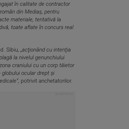
ngajat în calitate de contractor
r român din Mediaş, pentru
cte materiale, tentativă la
idivă, toate aflate în concurs real
ud. Sibiu,
„acţionând cu intenţia
lagă la nivelul genunchiului
n zona craniului cu un corp tăietor
globului ocular drept şi
medicale”,
potrivit anchetatorilor.