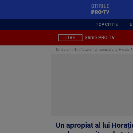
StirilePROTV
TOP CITITE
U
LIVE
Știrile PRO TV
Stirileprotv
Știri Actuale
Un apropiat al lui Horațiu 
Un apropiat al lui Horaț