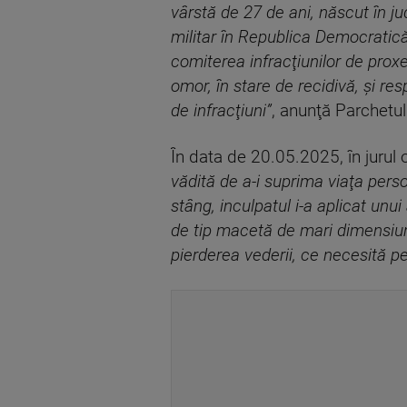
vârstă de 27 de ani, născut în ju
militar în Republica Democratic
comiterea infracţiunilor de prox
omor, în stare de recidivă, şi resp
de infracţiuni”
, anunţă Parchetul 
În data de 20.05.2025, în jurul o
vădită de a-i suprima viaţa pers
stâng, inculpatul i-a aplicat unui
de tip macetă de mari dimensiuni
pierderea vederii, ce necesită p