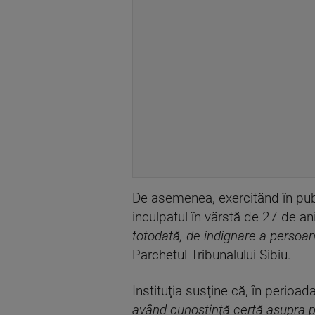
De asemenea, exercitând în publ
inculpatul în vârstă de 27 de ani
totodată, de indignare a persoan
Parchetul Tribunalului Sibiu.
Instituţia susţine că, în perio
având cunoştinţă certă asupra p