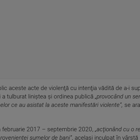
ic aceste acte de violenţă cu intenţia vădită de a-i s
 a tulburat liniştea şi ordinea publică
„provocând un sen
elor ce au asistat la aceste manifestări violente”,
se ar
ada februarie 2017 – septembrie 2020,
„acţionând cu o re
rovenienţei sumelor de bani”
, acelaşi inculpat în vârst