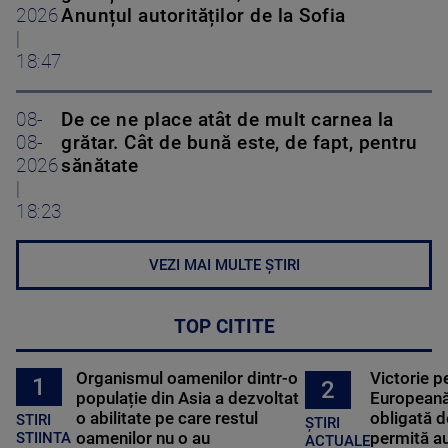
2026
Anunțul autorităților de la Sofia
|
18:47
08-
De ce ne place atât de mult carnea la
08-
grătar. Cât de bună este, de fapt, pentru
2026
sănătate
|
18:23
VEZI MAI MULTE ȘTIRI
TOP CITITE
Organismul oamenilor dintr-o
Victorie p
1
2
populație din Asia a dezvoltat
Europeană
o abilitate pe care restul
obligată d
STIRI
ȘTIRI
oamenilor nu o au
permită au
STIINTA
ACTUALE