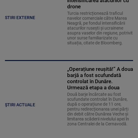
intensificarea atacurilor cu
drone
Turcia restricționează traficul
STIRI EXTERNE
navelor comerciale către Marea
Neagră, pe fondul intensificării
atacurilor rusești și ucrainene
asupra vaselor din regiune, potrivit
unor surse familiarizate cu
situația, citate de Bloomberg.
„Operațiune reușită!” A doua
barjă a fost scufundată
controlat în Dunăre.
Urmează etapa a doua
Două barje încărcate au fost
scufundate controlat în Dunăre,
după o operațiune de 11 ore,
ȘTIRI ACTUALE
pentru redirecționarea unei părți
din debit către Dunărea Veche și
limitarea scăderii nivelului apei în
zona Centralei de la Cernavodă.