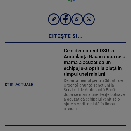
CITEȘTE ȘI...
Ce a descoperit DSU la
Ambulanța Bacău după ce o
mamă a acuzat că un
echipaj s-a oprit la piață în
timpul unei misiuni
Departamentul pentru Situații de
ȘTIRI ACTUALE
Urgență anunță sancțiuni la
Serviciul de Ambulanță Bacău,
după ce mama unei fetițe bolnave
a acuzat că echipajul venit să o
ajute a oprit la piață în timpul
misiunii.