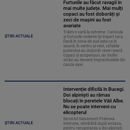
Furtunile au făcut ravagii în
mai multe județe. Mai mulți
copaci au fost doborâți și
zeci de mașini au fost
avariate
Trăim o vară la extreme. Canicula
ȘTIRI ACTUALE
și furtunile violente își împart țara.
Dacă în zona de sud este ca în
saună, în centru și vest, rafalele
puternice au doborât vineri seară
copaci și acoperișuri, iar multe
străzi au devenit impracticabile din
cauza apei.
Intervenție dificilă în Bucegi.
Doi alpiniști au rămas
blocați în peretele Văii Albe.
Nu se poate interveni cu
elicopterul
Serviciul Salvamont Prahova
ȘTIRI ACTUALE
intervine, sâmbătă după amiaza,
pentru recuperarea a doi alpinişti