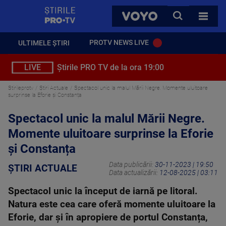
StirilePROTV
CAUTA
VOYO
TOATE 
PROTV NEWS LIVE
ULTIMELE ȘTIRI
LIVE
Știrile PRO TV de la ora 19:00
Stirileprotv
Știri Actuale
Spectacol unic la malul Mării Negre. Momente uluitoare
surprinse la Eforie și Constanța
Spectacol unic la malul Mării Negre.
Momente uluitoare surprinse la Eforie
și Constanța
Data publicării:
30-11-2023 | 19:50
ȘTIRI ACTUALE
Data actualizării:
12-08-2025 | 03:11
Spectacol unic la început de iarnă pe litoral.
Natura este cea care oferă momente uluitoare la
Eforie, dar și în apropiere de portul Constanța,