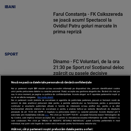
IBANI
Farul Constanța - FK Csikszereda
se joacă acum! Spectacol la
Ovidiu! Patru goluri marcate în
prima repriză
SPORT
Dinamo - FC Voluntari, de la ora
21:30 pe Sport.ro! Scoțianul deloc
zgârcit cu pasele decisive
Nouă ne pasă ca datele tale personale să rămână confidențiale
Noi și partenerii noștri
201
stocăm și/sau accesăm informații pe dispozitivul dvs., precum identificatorii cookie
unici pentru prelucrarea datelor cu caracter personal. Puteți accepta sau gestiona alegerile dvs. făcând clic mai jos
sau în orice moment, pe pagina cu politica de confidențialitate. Aceste alegeri vor fi raportate partenerilor noștri și
nu vă vor afecta navigarea.
Mai multe detalii
Noi si partenerii nostri (retelele de socializare si agentiile de publicitate partenere, precum si furnizorii nostri de
SPORT
servicii de date analitice) prelucram date pentru a permite website-ului sa functioneze, pentru a personaliza
continutul si anunturile publicitare afisate in functie de interesele si/sau profilul dvs., pentru a va oferi
functionalitati aferente retelelor de socializare si pentru a analiza traficul pe website. Beneficiati de drepturile
prevazute de art. 15-22 din GDPR in legatura cu prelucrarea datelor cu caracter personal. Aceste drepturi pot fi
exercitate prin modalitatea indicata
aici
. Prin click pe “ACCEPT TOATE”, acceptati folosirea tuturor Tehnologiilor de
tip Cookie, care implica inclusiv acceptul dvs. cu privire la stocarea/accesarea informatiilor de catre Vendor-ii cu
care colaboram. Prin click pe “VREAU SA MODIFIC SETARILE INDIVIDUAL” puteti schimba preferintele in mod
individual, mai putin cele legate de cookie strict necesare pentru functionarea website-ului.
Atât noi, cât și partenerii noștri prelucrăm datele pentru a oferi: