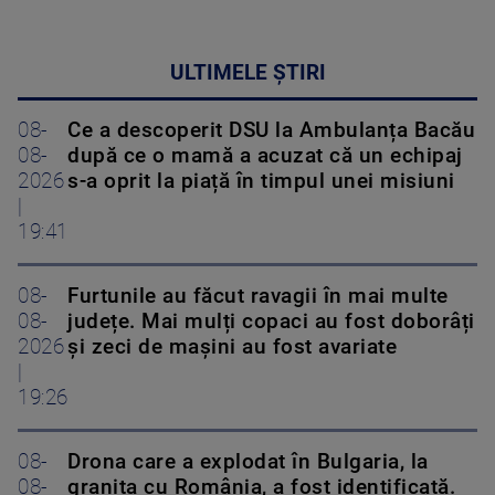
ULTIMELE ȘTIRI
08-
Ce a descoperit DSU la Ambulanța Bacău
08-
după ce o mamă a acuzat că un echipaj
2026
s-a oprit la piață în timpul unei misiuni
|
19:41
08-
Furtunile au făcut ravagii în mai multe
08-
județe. Mai mulți copaci au fost doborâți
2026
și zeci de mașini au fost avariate
|
19:26
08-
Drona care a explodat în Bulgaria, la
08-
granița cu România, a fost identificată.