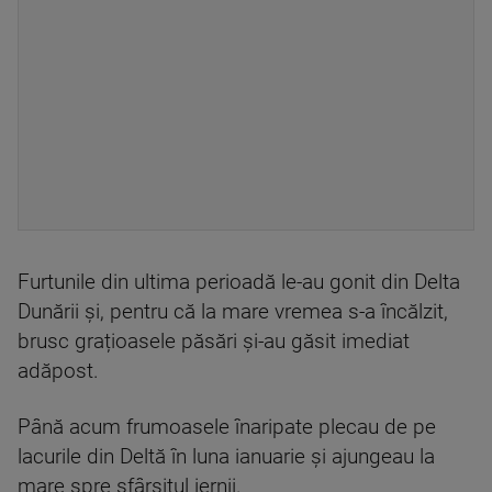
Furtunile din ultima perioadă le-au gonit din Delta
Dunării și, pentru că la mare vremea s-a încălzit,
brusc grațioasele păsări și-au găsit imediat
adăpost.
Până acum frumoasele înaripate plecau de pe
lacurile din Deltă în luna ianuarie și ajungeau la
mare spre sfârșitul iernii.