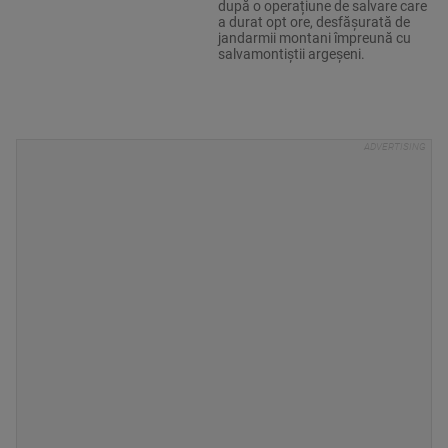
după o operațiune de salvare care
a durat opt ore, desfășurată de
jandarmii montani împreună cu
salvamontiștii argeșeni.