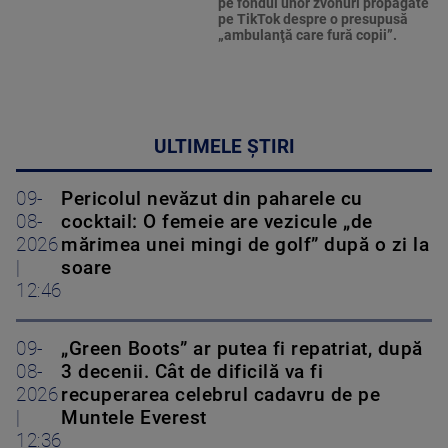
pe fondul unor zvonuri propagate
pe TikTok despre o presupusă
„ambulanţă care fură copii”.
ULTIMELE ȘTIRI
09-
Pericolul nevăzut din paharele cu
08-
cocktail: O femeie are vezicule „de
2026
mărimea unei mingi de golf” după o zi la
|
soare
12:46
09-
„Green Boots” ar putea fi repatriat, după
08-
3 decenii. Cât de dificilă va fi
2026
recuperarea celebrul cadavru de pe
|
Muntele Everest
12:36