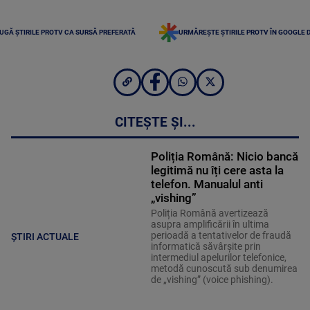
UGĂ ȘTIRILE PROTV CA SURSĂ PREFERATĂ
URMĂREȘTE ȘTIRILE PROTV ÎN GOOGLE 
CITEȘTE ȘI...
Poliția Română: Nicio bancă
legitimă nu îți cere asta la
telefon. Manualul anti
„vishing”
Poliția Română avertizează
asupra amplificării în ultima
perioadă a tentativelor de fraudă
ȘTIRI ACTUALE
informatică săvârșite prin
intermediul apelurilor telefonice,
metodă cunoscută sub denumirea
de „vishing” (voice phishing).