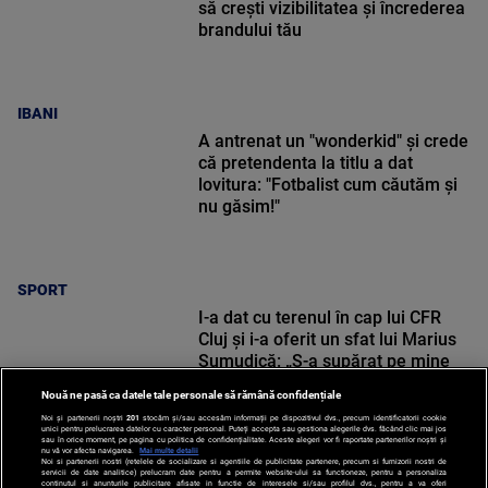
să crești vizibilitatea și încrederea
brandului tău
IBANI
A antrenat un "wonderkid" și crede
că pretendenta la titlu a dat
lovitura: "Fotbalist cum căutăm și
nu găsim!"
SPORT
I-a dat cu terenul în cap lui CFR
Cluj și i-a oferit un sfat lui Marius
Șumudică: „S-a supărat pe mine
când i-am zis”
Nouă ne pasă ca datele tale personale să rămână confidențiale
Noi și partenerii noștri
201
stocăm și/sau accesăm informații pe dispozitivul dvs., precum identificatorii cookie
unici pentru prelucrarea datelor cu caracter personal. Puteți accepta sau gestiona alegerile dvs. făcând clic mai jos
sau în orice moment, pe pagina cu politica de confidențialitate. Aceste alegeri vor fi raportate partenerilor noștri și
nu vă vor afecta navigarea.
Mai multe detalii
Noi si partenerii nostri (retelele de socializare si agentiile de publicitate partenere, precum si furnizorii nostri de
SPORT
servicii de date analitice) prelucram date pentru a permite website-ului sa functioneze, pentru a personaliza
continutul si anunturile publicitare afisate in functie de interesele si/sau profilul dvs., pentru a va oferi