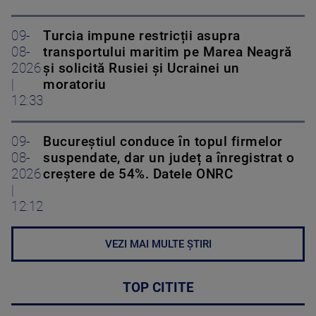
09-
Turcia impune restricții asupra
08-
transportului maritim pe Marea Neagră
2026
și solicită Rusiei și Ucrainei un
|
moratoriu
12:33
09-
Bucureștiul conduce în topul firmelor
08-
suspendate, dar un județ a înregistrat o
2026
creștere de 54%. Datele ONRC
|
12:12
VEZI MAI MULTE ȘTIRI
TOP CITITE