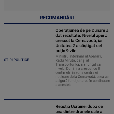
RECOMANDĂRI
Operațiunea de pe Dunăre a
dat rezultate. Nivelul apei a
crescut la Cernavodă, iar
Unitatea 2 a câștigat cel
puțin 9 zile
Ministrul interimar al Apărării,
STIRI POLITICE
Radu Miruţă, dar şi al
Transporturilor, a anunţat că
nivelul Dunării a crescut cu 8
centimetri în zona centralei
nucleare de la Cernavodă, ceea ce
asigură funcţionarea în continuare
a acesteia.
Reacția Ucrainei după ce
una dintre dronele sale a