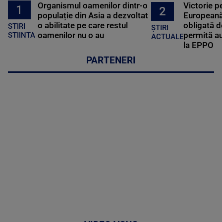
Organismul oamenilor dintr-o
Victorie p
1
2
populație din Asia a dezvoltat
Europeană
o abilitate pe care restul
obligată d
STIRI
ȘTIRI
oamenilor nu o au
permită au
STIINTA
ACTUALE
la EPPO
PARTENERI