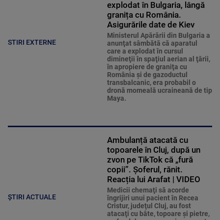
explodat în Bulgaria, lângă
granița cu România.
Asigurările date de Kiev
Ministerul Apărării din Bulgaria a
STIRI EXTERNE
anunţat sâmbătă că aparatul
care a explodat în cursul
dimineţii în spaţiul aerian al ţării,
în apropiere de graniţa cu
România şi de gazoductul
transbalcanic, era probabil o
dronă momeală ucraineană de tip
Maya.
Ambulanță atacată cu
topoarele în Cluj, după un
zvon pe TikTok că „fură
copii”. Șoferul, rănit.
Reacția lui Arafat | VIDEO
Medicii chemaţi să acorde
ȘTIRI ACTUALE
îngrijiri unui pacient în Recea
Cristur, judeţul Cluj, au fost
atacaţi cu bâte, topoare şi pietre,