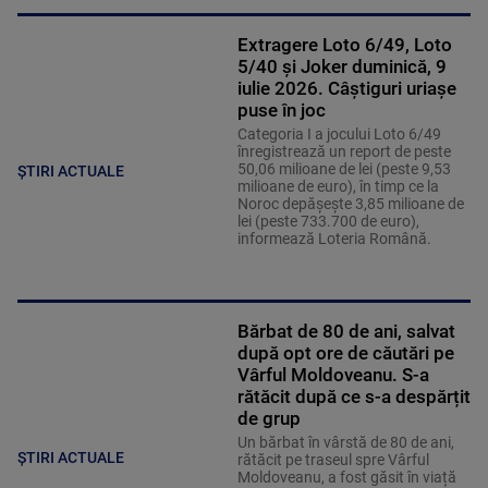
Extragere Loto 6/49, Loto
5/40 și Joker duminică, 9
iulie 2026. Câștiguri uriașe
puse în joc
Categoria I a jocului Loto 6/49
înregistrează un report de peste
50,06 milioane de lei (peste 9,53
ȘTIRI ACTUALE
milioane de euro), în timp ce la
Noroc depăşeşte 3,85 milioane de
lei (peste 733.700 de euro),
informează Loteria Română.
Bărbat de 80 de ani, salvat
după opt ore de căutări pe
Vârful Moldoveanu. S-a
rătăcit după ce s-a despărțit
de grup
Un bărbat în vârstă de 80 de ani,
ȘTIRI ACTUALE
rătăcit pe traseul spre Vârful
Moldoveanu, a fost găsit în viață