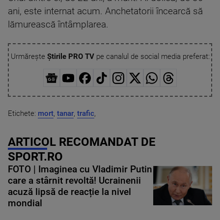
ani, este internat acum. Anchetatorii încearcă să
lămurească întâmplarea.
Urmărește
Știrile PRO TV
pe canalul de social media preferat:
Etichete:
mort
,
tanar
,
trafic
,
ARTICOL RECOMANDAT DE
SPORT.RO
FOTO | Imaginea cu Vladimir Putin
care a stârnit revoltă! Ucrainenii
acuză lipsă de reacție la nivel
mondial