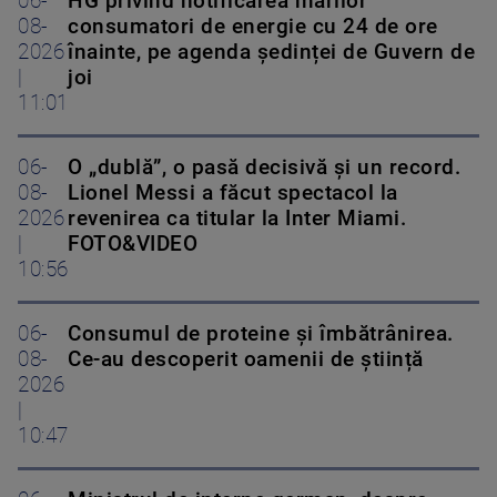
06-
HG privind notificarea marilor
08-
consumatori de energie cu 24 de ore
2026
înainte, pe agenda ședinței de Guvern de
|
joi
11:01
06-
O „dublă”, o pasă decisivă și un record.
08-
Lionel Messi a făcut spectacol la
2026
revenirea ca titular la Inter Miami.
|
FOTO&VIDEO
10:56
06-
Consumul de proteine și îmbătrânirea.
08-
Ce-au descoperit oamenii de știință
2026
|
10:47