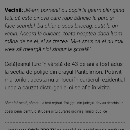
Vecină:
„M-am pomenit cu copiii la geam plângând
toți, că este cineva care rupe băncile la parc și
face scandal, ba chiar a scos briceag, cuțit la un
vecin. Aseară la culcare, toată noaptea dacă luăm
mâna de pe el, el se trezea. Mi-a spus că el nu mai
vrea să meargă nici singur la școală.”
Cetățeanul turc în vârstă de 43 de ani a fost adus
la secția de poliție din orașul Pantelimon. Potrivit
martorilor, acesta nu ar locui în cartierul rezidențial
unde a cauzat distrugerile, ci se afla în vizită.
Sâmbătă seară, bărbatul a fost reținut. Poliţiştii din judeţul Ilfov au deschis un
dosar penal pentru distrugere și tulburarea ordinii și liniștii publice.