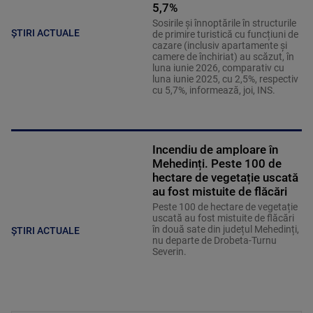
5,7%
Sosirile și înnoptările în structurile
ȘTIRI ACTUALE
de primire turistică cu funcțiuni de
cazare (inclusiv apartamente și
camere de închiriat) au scăzut, în
luna iunie 2026, comparativ cu
luna iunie 2025, cu 2,5%, respectiv
cu 5,7%, informează, joi, INS.
Incendiu de amploare în
Mehedinți. Peste 100 de
hectare de vegetație uscată
au fost mistuite de flăcări
Peste 100 de hectare de vegetație
uscată au fost mistuite de flăcări
în două sate din județul Mehedinți,
ȘTIRI ACTUALE
nu departe de Drobeta-Turnu
Severin.