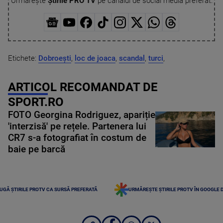
Urmărește
Știrile PRO TV
pe canalul de social media preferat:
Etichete:
Dobroeşti
,
loc de joaca
,
scandal
,
turci
,
ARTICOL RECOMANDAT DE
SPORT.RO
FOTO Georgina Rodriguez, apariție
'interzisă' pe rețele. Partenera lui
CR7 s-a fotografiat în costum de
baie pe barcă
UGĂ ȘTIRILE PROTV CA SURSĂ PREFERATĂ
URMĂREȘTE ȘTIRILE PROTV ÎN GOOGLE 