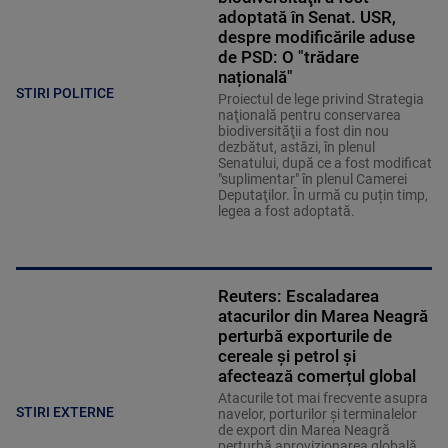
adoptată în Senat. USR,
despre modificările aduse
de PSD: O "trădare
națională"
STIRI POLITICE
Proiectul de lege privind Strategia
naţională pentru conservarea
biodiversităţii a fost din nou
dezbătut, astăzi, în plenul
Senatului, după ce a fost modificat
"suplimentar" în plenul Camerei
Deputaţilor. În urmă cu puțin timp,
legea a fost adoptată.
Reuters: Escaladarea
atacurilor din Marea Neagră
perturbă exporturile de
cereale și petrol și
afectează comerțul global
Atacurile tot mai frecvente asupra
STIRI EXTERNE
navelor, porturilor și terminalelor
de export din Marea Neagră
perturbă aprovizionarea globală