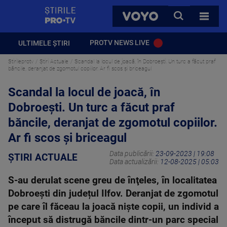
StirilePROTV
CAUTA
VOYO
TOATE 
PROTV NEWS LIVE
ULTIMELE ȘTIRI
Stirileprotv
Știri Actuale
Scandal la locul de joacă, în Dobroești. Un turc a făcut praf
băncile, deranjat de zgomotul copiilor. Ar fi scos și briceagul
Scandal la locul de joacă, în
Dobroești. Un turc a făcut praf
băncile, deranjat de zgomotul copiilor.
Ar fi scos și briceagul
Data publicării:
23-09-2023 | 19:08
ȘTIRI ACTUALE
Data actualizării:
12-08-2025 | 05:03
S-au derulat scene greu de înţeles, în localitatea
Dobroești din județul Ilfov. Deranjat de zgomotul
pe care îl făceau la joacă nişte copii, un individ a
început să distrugă băncile dintr-un parc special