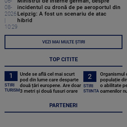
06-
Ministrul de interne german, despre
08-
incidentul cu dronă de pe aeroportul din
2026
Leipzig: A fost un scenariu de atac
|
hibrid
10:29
VEZI MAI MULTE ȘTIRI
TOP CITITE
Unde se află cel mai scurt
Organismul 
1
2
pod din lume care desparte
populație di
STIRI
două țări europene. Are doar
o abilitate p
STIRI
TURISM
3 metri și două fusuri orare
oamenilor nu
STIINTA
PARTENERI