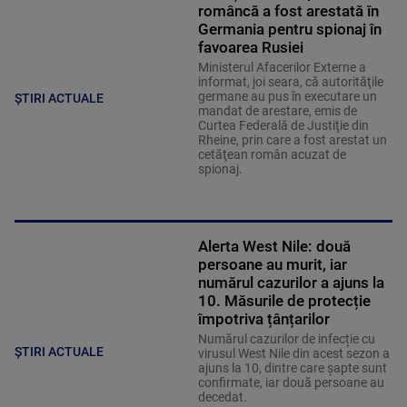
româncă a fost arestată în
Germania pentru spionaj în
favoarea Rusiei
Ministerul Afacerilor Externe a
informat, joi seara, că autorităţile
germane au pus în executare un
ȘTIRI ACTUALE
mandat de arestare, emis de
Curtea Federală de Justiţie din
Rheine, prin care a fost arestat un
cetăţean român acuzat de
spionaj.
Alerta West Nile: două
persoane au murit, iar
numărul cazurilor a ajuns la
10. Măsurile de protecție
împotriva țânțarilor
Numărul cazurilor de infecție cu
ȘTIRI ACTUALE
virusul West Nile din acest sezon a
ajuns la 10, dintre care șapte sunt
confirmate, iar două persoane au
decedat.