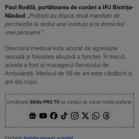
Paul Rodilă, purtătoarea de cuvânt a IPJ Bistrița-
Năsăud
:
„Polițiștii au dispus două mandate de
percheziție la sediul unei instituții și la domiciliul
unei persoane.”
Directorul medical este acuzat de agresiune
sexuală și folosirea abuzivă a funcției. În trecut,
acesta a fost și managerul Serviciului de
Ambulanță. Medicul de 58 de ani este căsătorit și
are doi copii.
Urmărește
Știrile PRO TV
pe canalul de social media preferat:
Etichete:
bistrita nasaud
,
scandal
,