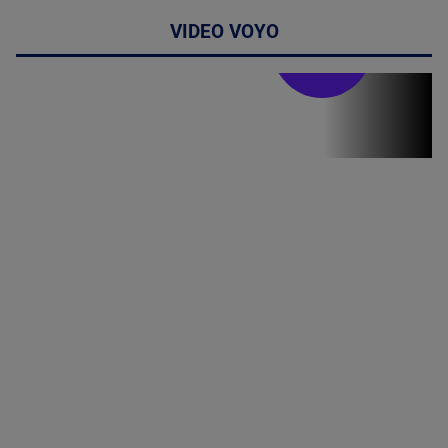
VIDEO VOYO
Stirile PRO TV
Stirile PRO
TV # 19.00 -
06 August
2026
MAI
MULTE
DETALII