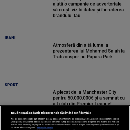
ajută o campanie de advertoriale
să crești vizibilitatea și încrederea
brandului tău
IBANI
Atmosferă din altă lume la
prezentarea lui Mohamed Salah la
Trabzonspor pe Papara Park
SPORT
A plecat de la Manchester City
pentru 50.000.000€ și a semnat cu
alt club din Premier League!
Nouă ne pasă ca datele tale personale să rămână confidențiale
Noi și partenerii noștri
201
stocăm și/sau accesăm informații pe dispozitivul dvs., precum identificatorii cookie
unici pentru prelucrarea datelor cu caracter personal. Puteți accepta sau gestiona alegerile dvs. făcând clic mai jos
sau în orice moment, pe pagina cu politica de confidențialitate. Aceste alegeri vor fi raportate partenerilor noștri și
nu vă vor afecta navigarea.
Mai multe detalii