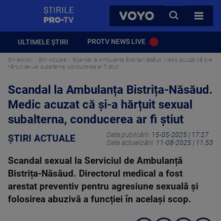
StirilePROTV
CAUTA
VOYO
TOATE 
PROTV NEWS LIVE
ULTIMELE ȘTIRI
Stirileprotv
Știri Actuale
Scandal la Ambulanța Bistrița-Năsăud. Medic acuzat că și-a
hărțuit sexual subalterna, conducerea ar fi știut
Scandal la Ambulanța Bistrița-Năsăud.
Medic acuzat că și-a hărțuit sexual
subalterna, conducerea ar fi știut
Data publicării:
15-05-2025 | 17:27
ȘTIRI ACTUALE
Data actualizării:
11-08-2025 | 11:53
Scandal sexual la Serviciul de Ambulanță
Bistrița-Năsăud. Directorul medical a fost
arestat preventiv pentru agresiune sexuală și
folosirea abuzivă a funcției în același scop.