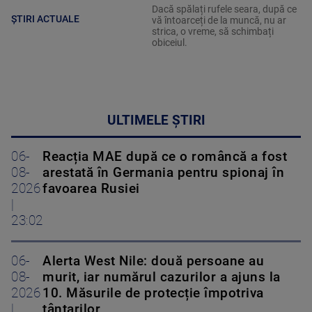
Dacă spălați rufele seara, după ce
ȘTIRI ACTUALE
vă întoarceți de la muncă, nu ar
strica, o vreme, să schimbați
obiceiul.
ULTIMELE ȘTIRI
06-
Reacția MAE după ce o româncă a fost
08-
arestată în Germania pentru spionaj în
2026
favoarea Rusiei
|
23:02
06-
Alerta West Nile: două persoane au
08-
murit, iar numărul cazurilor a ajuns la
2026
10. Măsurile de protecție împotriva
|
țânțarilor