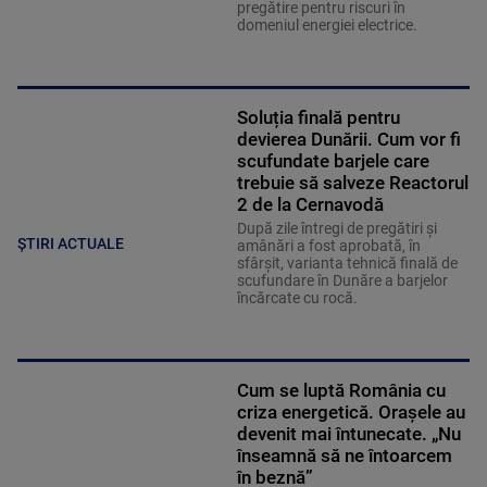
pregătire pentru riscuri în
domeniul energiei electrice.
Soluția finală pentru
devierea Dunării. Cum vor fi
scufundate barjele care
trebuie să salveze Reactorul
2 de la Cernavodă
După zile întregi de pregătiri și
ȘTIRI ACTUALE
amânări a fost aprobată, în
sfârșit, varianta tehnică finală de
scufundare în Dunăre a barjelor
încărcate cu rocă.
Cum se luptă România cu
criza energetică. Orașele au
devenit mai întunecate. „Nu
înseamnă să ne întoarcem
în beznă”