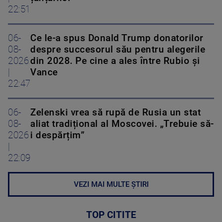
22:51
06-
Ce le-a spus Donald Trump donatorilor
08-
despre succesorul său pentru alegerile
2026
din 2028. Pe cine a ales între Rubio și
|
Vance
22:47
06-
Zelenski vrea să rupă de Rusia un stat
08-
aliat tradițional al Moscovei. „Trebuie să-
2026
i despărțim”
|
22:09
VEZI MAI MULTE ȘTIRI
TOP CITITE