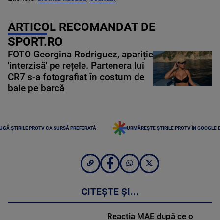
ARTICOL RECOMANDAT DE
SPORT.RO
FOTO Georgina Rodriguez, apariție
'interzisă' pe rețele. Partenera lui
CR7 s-a fotografiat în costum de
baie pe barcă
UGĂ ȘTIRILE PROTV CA SURSĂ PREFERATĂ
URMĂREȘTE ȘTIRILE PROTV ÎN GOOGLE 
CITEȘTE ȘI...
Reacția MAE după ce o