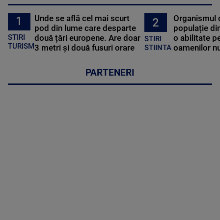
Unde se află cel mai scurt
Organismul 
1
2
pod din lume care desparte
populație di
STIRI
două țări europene. Are doar
o abilitate p
STIRI
TURISM
3 metri și două fusuri orare
oamenilor nu
STIINTA
PARTENERI