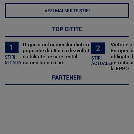
VEZI MAI MULTE ȘTIRI
TOP CITITE
Organismul oamenilor dintr-o
Victorie p
1
2
populație din Asia a dezvoltat
Europeană
o abilitate pe care restul
obligată d
STIRI
ȘTIRI
oamenilor nu o au
permită au
STIINTA
ACTUALE
la EPPO
PARTENERI