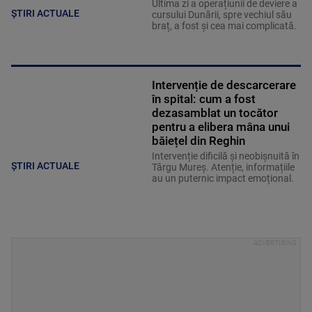
Ultima zi a operațiunii de deviere a
ȘTIRI ACTUALE
cursului Dunării, spre vechiul său
braț, a fost și cea mai complicată.
Intervenție de descarcerare
în spital: cum a fost
dezasamblat un tocător
pentru a elibera mâna unui
băiețel din Reghin
Intervenție dificilă și neobișnuită în
ȘTIRI ACTUALE
Târgu Mureș. Atenție, informațiile
au un puternic impact emoțional.