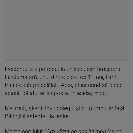
Incidentul s-a petrecut la un liceu din Timișoara.
La ultima oră, unul dintre elevi, de 11 ani, l-ar fi
tras de păr pe celălalt. Apoi, chiar când să plece
acasă, băiatul ar fi ripostat în acelaș mod.
Mai mult, și-ar fi lovit colegul și cu pumnul în față.
Părinții îi așteptau la ieșire.
Mama copilului: ”
Am văzut pe copilul meu ieșind