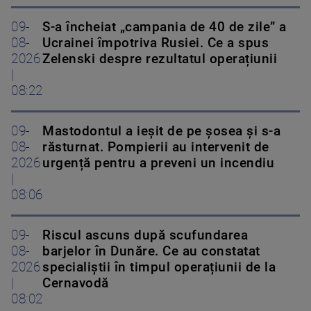
09-
S-a încheiat „campania de 40 de zile” a
08-
Ucrainei împotriva Rusiei. Ce a spus
2026
Zelenski despre rezultatul operațiunii
|
08:22
09-
Mastodontul a ieșit de pe șosea și s-a
08-
răsturnat. Pompierii au intervenit de
2026
urgență pentru a preveni un incendiu
|
08:06
09-
Riscul ascuns după scufundarea
08-
barjelor în Dunăre. Ce au constatat
2026
specialiștii în timpul operațiunii de la
|
Cernavodă
08:02