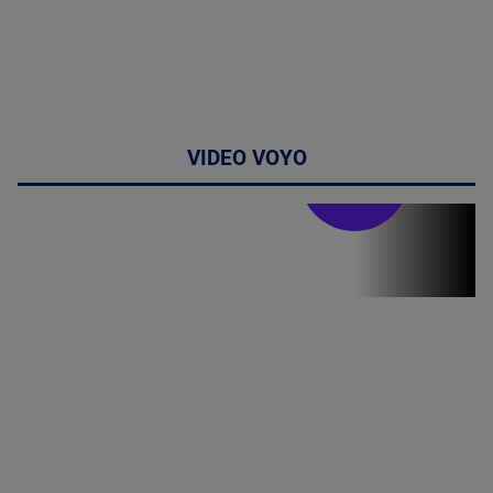
VIDEO VOYO
Stirile PRO TV
Stirile PRO
TV # 19.00 -
8 August