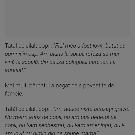
Tatăl celuilalt copil:
”Fiul meu a fost lovit, bătut cu
pumnii în cap. Am ajuns la spital, refuză să mai
vină la școală, din cauza colegului care ieri l-a
agresat.”
Mai mult, bărbatul a negat cele povestite de
femeie.
Tatăl celuilalt copil: ”
Îmi aduce niște acuzații grave.
Nu m-am atins de copil, nu am pus degetul pe
copil, nu l-am sechestrat, nu l-am amenințat, nu l-
am lovit cu nimic din ce spune mama.”