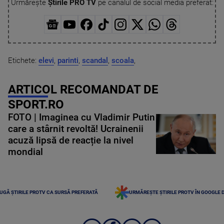
Urmărește
Știrile PRO TV
pe canalul de social media preferat:
Etichete:
elevi
,
parinti
,
scandal
,
scoala
,
ARTICOL RECOMANDAT DE
SPORT.RO
FOTO | Imaginea cu Vladimir Putin
care a stârnit revoltă! Ucrainenii
acuză lipsă de reacție la nivel
mondial
UGĂ ȘTIRILE PROTV CA SURSĂ PREFERATĂ
URMĂREȘTE ȘTIRILE PROTV ÎN GOOGLE 