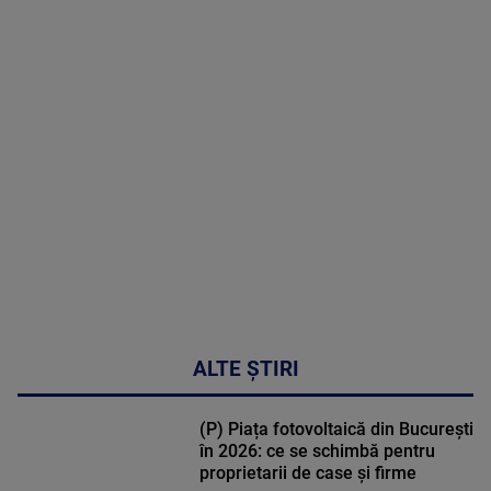
2026
MAI
MULTE
DETALII
30:33
ALTE ȘTIRI
(P) Piața fotovoltaică din București
în 2026: ce se schimbă pentru
proprietarii de case și firme