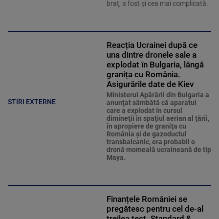
braț, a fost și cea mai complicată.
Reacția Ucrainei după ce
una dintre dronele sale a
explodat în Bulgaria, lângă
granița cu România.
Asigurările date de Kiev
Ministerul Apărării din Bulgaria a
STIRI EXTERNE
anunţat sâmbătă că aparatul
care a explodat în cursul
dimineţii în spaţiul aerian al ţării,
în apropiere de graniţa cu
România şi de gazoductul
transbalcanic, era probabil o
dronă momeală ucraineană de tip
Maya.
Finanțele României se
pregătesc pentru cel de-al
treilea test. Standard &