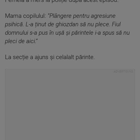
Femeia a mers la poliție după acest episod.
Mama copiluluI:
”Plângere pentru agresiune
psihică. L-a ținut de ghiozdan să nu plece. Fiul
domnului s-a pus în ușă și părintele i-a spus să nu
pleci de aici.”
La secție a ajuns și celalalt părinte.