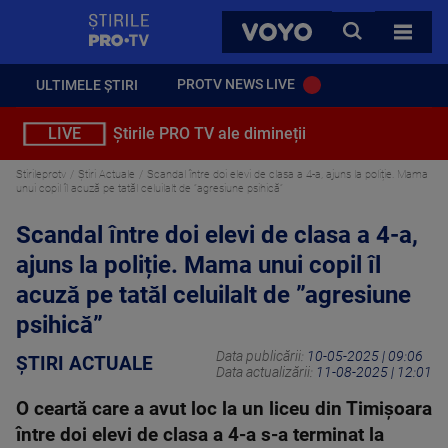
StirilePROTV
CAUTA
VOYO
TOATE 
PROTV NEWS LIVE
ULTIMELE ȘTIRI
LIVE
Știrile PRO TV ale dimineții
Stirileprotv
Știri Actuale
Scandal între doi elevi de clasa a 4-a, ajuns la poliție. Mama
unui copil îl acuză pe tatăl celuilalt de ”agresiune psihică”
Scandal între doi elevi de clasa a 4-a,
ajuns la poliție. Mama unui copil îl
acuză pe tatăl celuilalt de ”agresiune
psihică”
Data publicării:
10-05-2025 | 09:06
ȘTIRI ACTUALE
Data actualizării:
11-08-2025 | 12:01
O ceartă care a avut loc la un liceu din Timișoara
între doi elevi de clasa a 4-a s-a terminat la