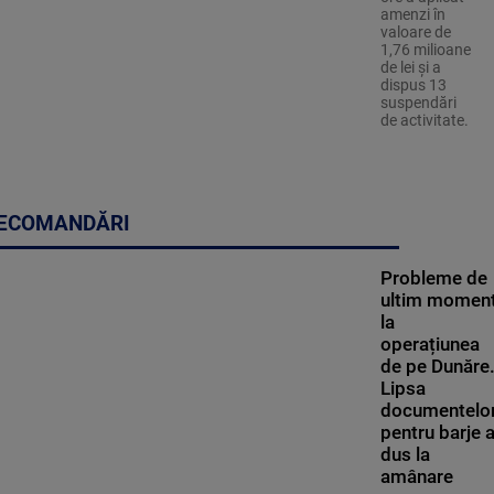
amenzi în
valoare de
1,76 milioane
de lei și a
dispus 13
suspendări
de activitate.
ECOMANDĂRI
Probleme de
ultim momen
la
operațiunea
de pe Dunăre
Lipsa
documentelo
pentru barje 
dus la
amânare