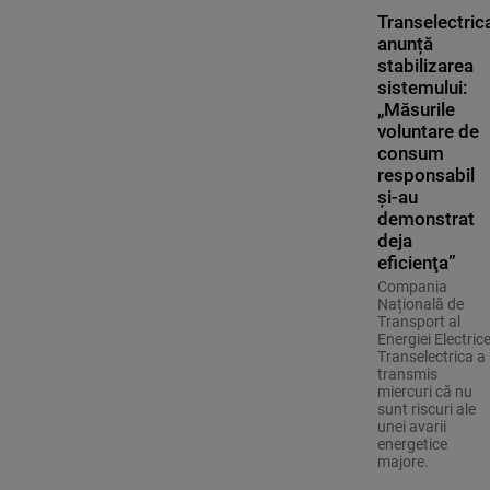
Transelectric
anunță
stabilizarea
sistemului:
„Măsurile
voluntare de
consum
responsabil
şi-au
demonstrat
deja
eficienţa”
Compania
Națională de
Transport al
Energiei Electric
Transelectrica a
transmis
miercuri că nu
sunt riscuri ale
unei avarii
energetice
majore.