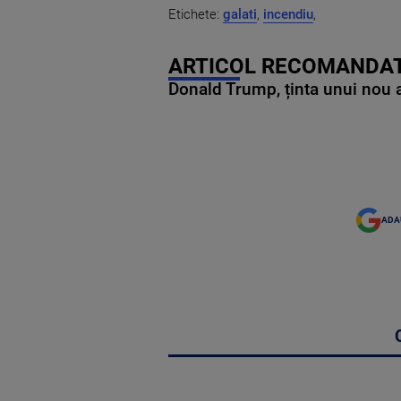
Etichete:
galati
,
incendiu
,
ARTICOL RECOMANDAT
Donald Trump, ținta unui nou as
ADA