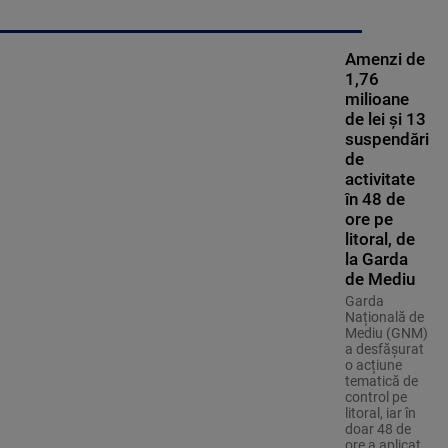
Amenzi de
1,76
milioane
de lei și 13
suspendări
de
activitate
în 48 de
ore pe
litoral, de
la Garda
de Mediu
Garda
Națională de
Mediu (GNM)
a desfășurat
o acțiune
tematică de
control pe
litoral, iar în
doar 48 de
ore a aplicat