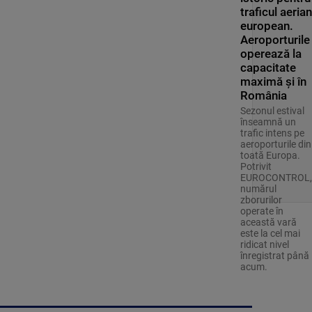
traficul aerian
european.
Aeroporturile
operează la
capacitate
maximă și în
România
Sezonul estival
înseamnă un
trafic intens pe
aeroporturile din
toată Europa.
Potrivit
EUROCONTROL,
numărul
zborurilor
operate în
această vară
este la cel mai
ridicat nivel
înregistrat până
acum.