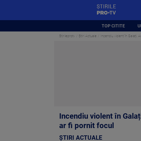
StirilePROTV
TOP CITITE
U
Stirileprotv
Știri Actuale
Incendiu violent în Galați. 
Incendiu violent în Gala
ar fi pornit focul
ȘTIRI ACTUALE