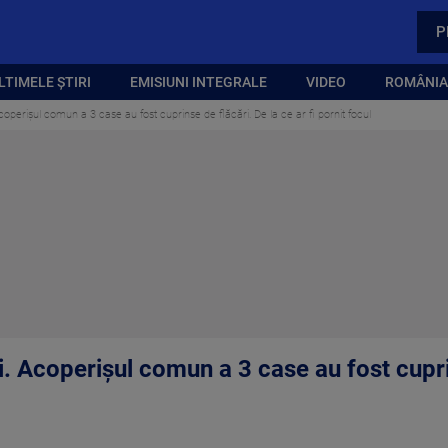
P
LTIMELE ȘTIRI
EMISIUNI INTEGRALE
VIDEO
ROMÂNIA,
Acoperișul comun a 3 case au fost cuprinse de flăcări. De la ce ar fi pornit focul
ți. Acoperișul comun a 3 case au fost cupri