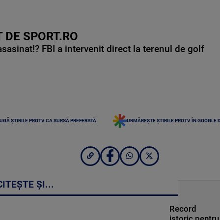
 DE SPORT.RO
asinat!? FBI a intervenit direct la terenul de golf
UGĂ ȘTIRILE PROTV CA SURSĂ PREFERATĂ
URMĂREȘTE ȘTIRILE PROTV ÎN GOOGLE 
CITEȘTE ȘI...
Record
istoric pentru