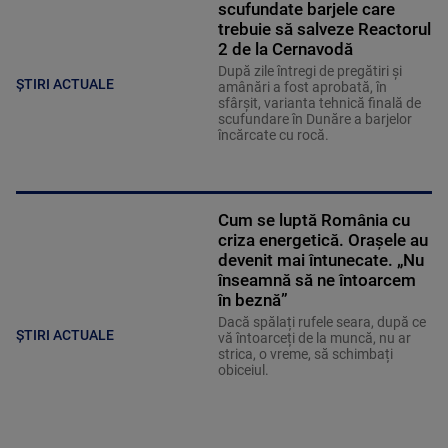
scufundate barjele care
trebuie să salveze Reactorul
2 de la Cernavodă
După zile întregi de pregătiri și
ȘTIRI ACTUALE
amânări a fost aprobată, în
sfârșit, varianta tehnică finală de
scufundare în Dunăre a barjelor
încărcate cu rocă.
Cum se luptă România cu
criza energetică. Orașele au
devenit mai întunecate. „Nu
înseamnă să ne întoarcem
în beznă”
Dacă spălați rufele seara, după ce
ȘTIRI ACTUALE
vă întoarceți de la muncă, nu ar
strica, o vreme, să schimbați
obiceiul.