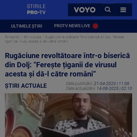
StirilePROTV
CAUTA
VOYO
TOATE 
PROTV NEWS LIVE
ULTIMELE ȘTIRI
Stirileprotv
Știri Actuale
Rugăciune revoltătoare într-o biserică din Dolj: "Ferește
țiganii de virusul acesta și dă-l către români”
Rugăciune revoltătoare într-o biserică
din Dolj: "Ferește țiganii de virusul
acesta și dă-l către români”
Data publicării:
21-04-2020 | 11:06
ȘTIRI ACTUALE
Data actualizării:
14-08-2025 | 02:10