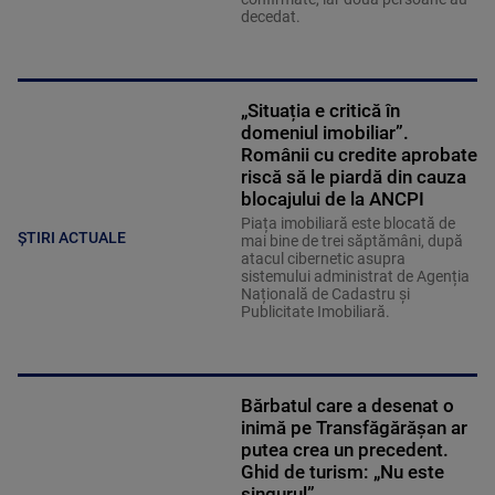
decedat.
„Situația e critică în
domeniul imobiliar”.
Românii cu credite aprobate
riscă să le piardă din cauza
blocajului de la ANCPI
Piața imobiliară este blocată de
ȘTIRI ACTUALE
mai bine de trei săptămâni, după
atacul cibernetic asupra
sistemului administrat de Agenția
Națională de Cadastru și
Publicitate Imobiliară.
Bărbatul care a desenat o
inimă pe Transfăgărășan ar
putea crea un precedent.
Ghid de turism: „Nu este
singurul”