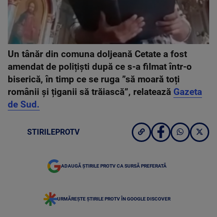
Un tânăr din comuna doljeană Cetate a fost
amendat de polițiști după ce s-a filmat într-o
biserică, în timp ce se ruga ”să moară toți
românii și țiganii să trăiască”, relatează
Gazeta
de Sud.
STIRILEPROTV
ADAUGĂ ȘTIRILE PROTV CA SURSĂ PREFERATĂ
URMĂREȘTE ȘTIRILE PROTV ÎN GOOGLE DISCOVER