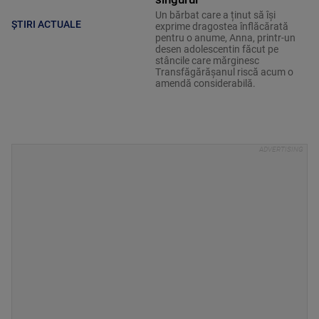
Un bărbat care a ținut să își
ȘTIRI ACTUALE
exprime dragostea înflăcărată
pentru o anume, Anna, printr-un
desen adolescentin făcut pe
stâncile care mărginesc
Transfăgărășanul riscă acum o
amendă considerabilă.