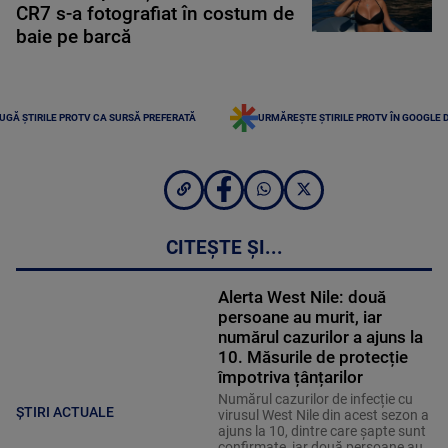
CR7 s-a fotografiat în costum de
baie pe barcă
UGĂ ȘTIRILE PROTV CA SURSĂ PREFERATĂ
URMĂREȘTE ȘTIRILE PROTV ÎN GOOGLE 
CITEȘTE ȘI...
Alerta West Nile: două
persoane au murit, iar
numărul cazurilor a ajuns la
10. Măsurile de protecție
împotriva țânțarilor
Numărul cazurilor de infecție cu
ȘTIRI ACTUALE
virusul West Nile din acest sezon a
ajuns la 10, dintre care șapte sunt
confirmate, iar două persoane au