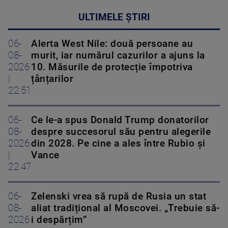
ULTIMELE ȘTIRI
06-
Alerta West Nile: două persoane au
08-
murit, iar numărul cazurilor a ajuns la
2026
10. Măsurile de protecție împotriva
|
țânțarilor
22:51
06-
Ce le-a spus Donald Trump donatorilor
08-
despre succesorul său pentru alegerile
2026
din 2028. Pe cine a ales între Rubio și
|
Vance
22:47
06-
Zelenski vrea să rupă de Rusia un stat
08-
aliat tradițional al Moscovei. „Trebuie să-
2026
i despărțim”