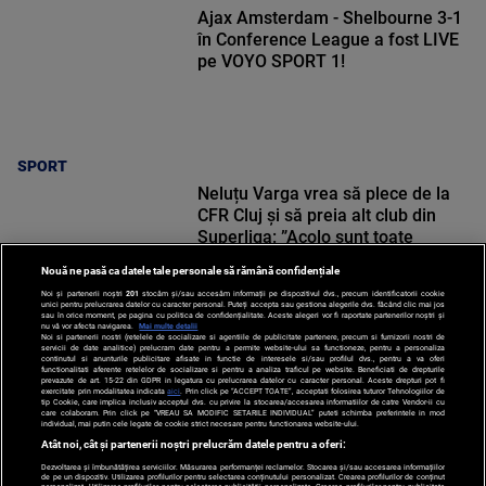
Ajax Amsterdam - Shelbourne 3-1
în Conference League a fost LIVE
pe VOYO SPORT 1!
SPORT
Neluțu Varga vrea să plece de la
CFR Cluj și să preia alt club din
Superliga: ”Acolo sunt toate
condițiile”
Nouă ne pasă ca datele tale personale să rămână confidențiale
Noi și partenerii noștri
201
stocăm și/sau accesăm informații pe dispozitivul dvs., precum identificatorii cookie
unici pentru prelucrarea datelor cu caracter personal. Puteți accepta sau gestiona alegerile dvs. făcând clic mai jos
sau în orice moment, pe pagina cu politica de confidențialitate. Aceste alegeri vor fi raportate partenerilor noștri și
nu vă vor afecta navigarea.
Mai multe detalii
Noi si partenerii nostri (retelele de socializare si agentiile de publicitate partenere, precum si furnizorii nostri de
SPORT
servicii de date analitice) prelucram date pentru a permite website-ului sa functioneze, pentru a personaliza
continutul si anunturile publicitare afisate in functie de interesele si/sau profilul dvs., pentru a va oferi
functionalitati aferente retelelor de socializare si pentru a analiza traficul pe website. Beneficiati de drepturile
prevazute de art. 15-22 din GDPR in legatura cu prelucrarea datelor cu caracter personal. Aceste drepturi pot fi
exercitate prin modalitatea indicata
aici
. Prin click pe “ACCEPT TOATE”, acceptati folosirea tuturor Tehnologiilor de
tip Cookie, care implica inclusiv acceptul dvs. cu privire la stocarea/accesarea informatiilor de catre Vendor-ii cu
care colaboram. Prin click pe “VREAU SA MODIFIC SETARILE INDIVIDUAL” puteti schimba preferintele in mod
individual, mai putin cele legate de cookie strict necesare pentru functionarea website-ului.
Atât noi, cât și partenerii noștri prelucrăm datele pentru a oferi:
Dezvoltarea și îmbunătățirea serviciilor. Măsurarea performanței reclamelor. Stocarea și/sau accesarea informațiilor
de pe un dispozitiv. Utilizarea profilurilor pentru selectarea conținutului personalizat. Crearea profilurilor de conținut