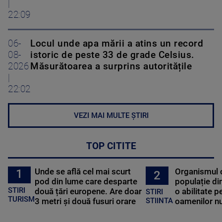
|
22:09
06-
Locul unde apa mării a atins un record
08-
istoric de peste 33 de grade Celsius.
2026
Măsurătoarea a surprins autoritățile
|
22:02
VEZI MAI MULTE ȘTIRI
TOP CITITE
Unde se află cel mai scurt
Organismul 
1
2
pod din lume care desparte
populație di
STIRI
două țări europene. Are doar
o abilitate p
STIRI
TURISM
3 metri și două fusuri orare
oamenilor nu
STIINTA