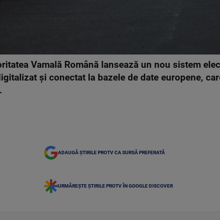
utoritatea Vamală Română lansează un nou sistem elec
igitalizat și conectat la bazele de date europene, ca
.
ADAUGĂ ȘTIRILE PROTV CA SURSĂ PREFERATĂ
URMĂREȘTE ȘTIRILE PROTV ÎN GOOGLE DISCOVER