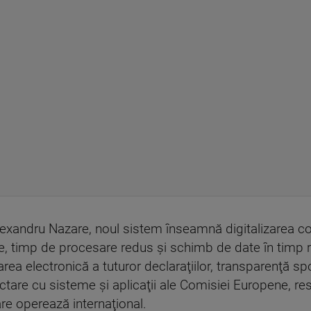
, Alexandru Nazare, noul sistem înseamnă digitalizarea 
utile, timp de procesare redus şi schimb de date în tim
varea electronică a tuturor declaraţiilor, transparenţă sp
ectare cu sisteme şi aplicaţii ale Comisiei Europene, r
are operează internaţional.