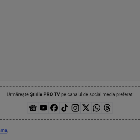
Urmărește
Știrile PRO TV
pe canalul de social media preferat:
ama
,