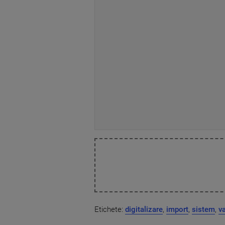
Etichete:
digitalizare
,
import
,
sistem
,
v