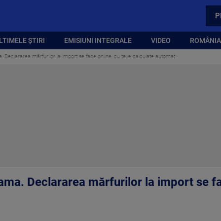
P
LTIMELE ȘTIRI
EMISIUNI INTEGRALE
VIDEO
ROMÂNIA,
. Declararea mărfurilor la import se face online, cu taxe calculate automat
ma. Declararea mărfurilor la import se fa