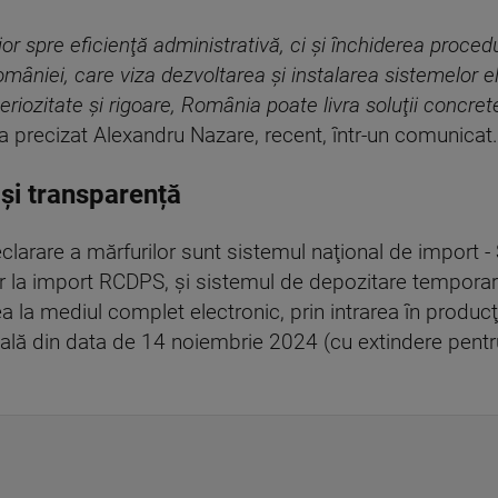
r spre eficienţă administrativă, ci şi închiderea proced
âniei, care viza dezvoltarea şi instalarea sistemelor e
riozitate şi rigoare, România poate livra soluţii concrete 
a precizat Alexandru Nazare, recent, într-un comunicat.
 și transparență
larare a mărfurilor sunt sistemul naţional de import - S
r la import RCDPS, şi sistemul de depozitare temporară
a la mediul complet electronic, prin intrarea în produ
lă din data de 14 noiembrie 2024 (cu extindere pentr