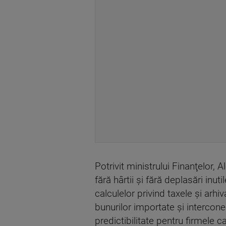
Potrivit ministrului Finanţelor
fără hârtii şi fără deplasări in
calculelor privind taxele şi arhi
bunurilor importate şi intercon
predictibilitate pentru firmele c