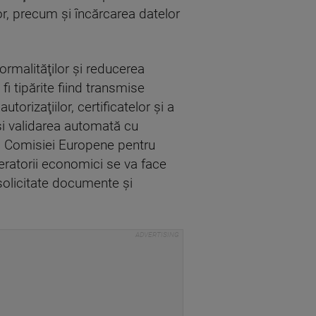
r, precum şi încărcarea datelor
ormalităţilor şi reducerea
fi tipărite fiind transmise
orizaţiilor, certificatelor şi a
 şi validarea automată cu
l Comisiei Europene pentru
peratorii economici se va face
 solicitate documente şi