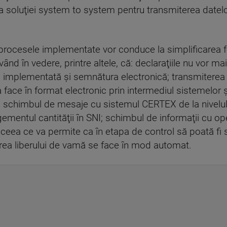
a soluţiei system to system pentru transmiterea datelo
şi procesele implementate vor conduce la simplificarea f
nd în vedere, printre altele, că: declaraţiile nu vor mai 
d implementată şi semnătura electronică; transmiterea aut
a face în format electronic prin intermediul sistemelor
e; schimbul de mesaje cu sistemul CERTEX de la nivelu
gementul cantităţii în SNI; schimbul de informaţii cu o
, ceea ce va permite ca în etapa de control să poată fi
area liberului de vamă se face în mod automat.