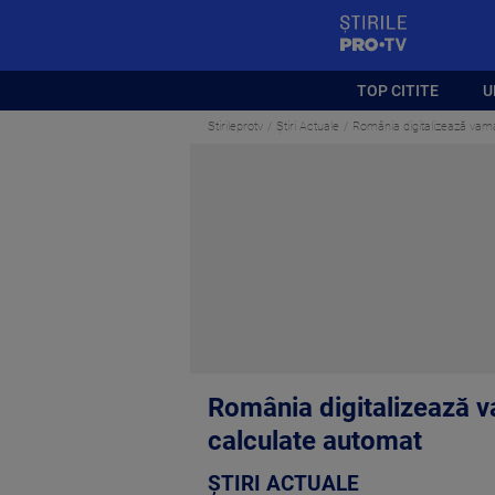
StirilePROTV
TOP CITITE
U
Stirileprotv
Știri Actuale
România digitalizează vama
România digitalizează va
calculate automat
ȘTIRI ACTUALE