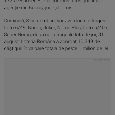
172.078,00 lei. Biletul norocos a fost jucat la o
agenţie din Buziaş, judeţul Timiş.
Duminică, 3 septembrie, vor avea loc noi trageri
Loto 6/49, Noroc, Joker, Noroc Plus, Loto 5/40 şi
Super Noroc, după ce la tragerile loto de joi, 31
august, Loteria Română a acordat 10.349 de
câştiguri în valoare totală de peste 1 milion de lei.