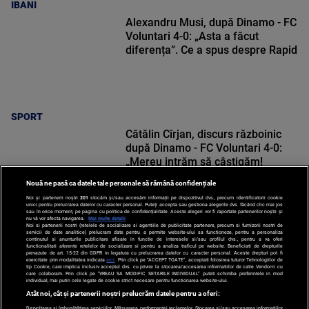
IBANI
Alexandru Musi, după Dinamo - FC
Voluntari 4-0: „Asta a făcut
diferența”. Ce a spus despre Rapid
SPORT
Cătălin Cîrjan, discurs războinic
după Dinamo - FC Voluntari 4-0:
„Mereu intrăm să câștigăm!
Mergem în Giulești cu același
Nouă ne pasă ca datele tale personale să rămână confidențiale
gând”
Noi și partenerii noștri
201
stocăm și/sau accesăm informații pe dispozitivul dvs., precum identificatorii cookie
unici pentru prelucrarea datelor cu caracter personal. Puteți accepta sau gestiona alegerile dvs. făcând clic mai jos
sau în orice moment, pe pagina cu politica de confidențialitate. Aceste alegeri vor fi raportate partenerilor noștri și
nu vă vor afecta navigarea.
Mai multe detalii
Noi si partenerii nostri (retelele de socializare si agentiile de publicitate partenere, precum si furnizorii nostri de
SPORT
servicii de date analitice) prelucram date pentru a permite website-ului sa functioneze, pentru a personaliza
continutul si anunturile publicitare afisate in functie de interesele si/sau profilul dvs., pentru a va oferi
functionalitati aferente retelelor de socializare si pentru a analiza traficul pe website. Beneficiati de drepturile
prevazute de art. 15-22 din GDPR in legatura cu prelucrarea datelor cu caracter personal. Aceste drepturi pot fi
exercitate prin modalitatea indicata
aici
. Prin click pe “ACCEPT TOATE”, acceptati folosirea tuturor Tehnologiilor de
tip Cookie, care implica inclusiv acceptul dvs. cu privire la stocarea/accesarea informatiilor de catre Vendor-ii cu
care colaboram. Prin click pe “VREAU SA MODIFIC SETARILE INDIVIDUAL” puteti schimba preferintele in mod
individual, mai putin cele legate de cookie strict necesare pentru functionarea website-ului.
Atât noi, cât și partenerii noștri prelucrăm datele pentru a oferi:
Dezvoltarea și îmbunătățirea serviciilor. Măsurarea performanței reclamelor. Stocarea și/sau accesarea informațiilor