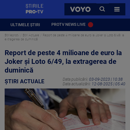
StirilePROTV
CAUTA
VOYO
TOATE 
PROTV NEWS LIVE
ULTIMELE ȘTIRI
Stirileprotv
Știri Actuale
Report de peste 4 milioane de euro la Joker și Loto 6/49, la
extragerea de duminică
Report de peste 4 milioane de euro la
Joker și Loto 6/49, la extragerea de
duminică
Data publicării:
03-09-2023 | 10:38
ȘTIRI ACTUALE
Data actualizării:
12-08-2025 | 05:40