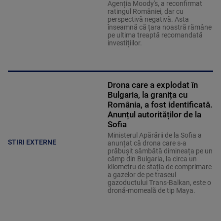
Agenția Moody's, a reconfirmat
ratingul României, dar cu
perspectivă negativă. Asta
înseamnă că țara noastră rămâne
pe ultima treaptă recomandată
investițiilor.
Drona care a explodat în
Bulgaria, la granița cu
România, a fost identificată.
Anunțul autorităților de la
Sofia
Ministerul Apărării de la Sofia a
STIRI EXTERNE
anunțat că drona care s-a
prăbușit sâmbătă dimineața pe un
câmp din Bulgaria, la circa un
kilometru de stația de comprimare
a gazelor de pe traseul
gazoductului Trans-Balkan, este o
dronă-momeală de tip Maya.