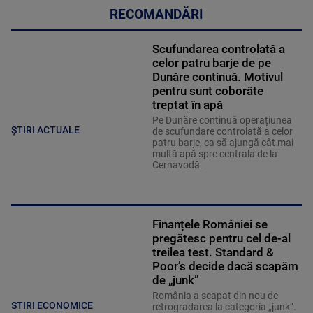
RECOMANDĂRI
Scufundarea controlată a
celor patru barje de pe
Dunăre continuă. Motivul
pentru sunt coborâte
treptat în apă
Pe Dunăre continuă operațiunea
ȘTIRI ACTUALE
de scufundare controlată a celor
patru barje, ca să ajungă cât mai
multă apă spre centrala de la
Cernavodă.
Finanțele României se
pregătesc pentru cel de-al
treilea test. Standard &
Poor’s decide dacă scapăm
de „junk”
România a scapat din nou de
STIRI ECONOMICE
retrogradarea la categoria „junk”.