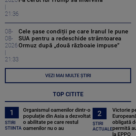
2026
i-a cerut lui Trump să intervină
|
21:36
08-
Cele șase condiții pe care Iranul le pune
08-
SUA pentru a redeschide strâmtoarea
2026
Ormuz după „două războaie impuse”
|
21:33
VEZI MAI MULTE ȘTIRI
TOP CITITE
Organismul oamenilor dintr-o
Victorie p
1
2
populație din Asia a dezvoltat
Europeană
o abilitate pe care restul
obligată d
STIRI
ȘTIRI
oamenilor nu o au
permită au
STIINTA
ACTUALE
la EPPO