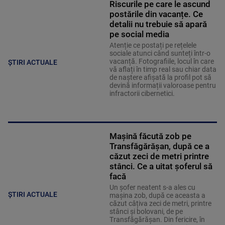
Riscurile pe care le ascund
postările din vacanțe. Ce
detalii nu trebuie să apară
pe social media
Atenție ce postați pe rețelele
sociale atunci când sunteți într-o
vacanță. Fotografiile, locul în care
ȘTIRI ACTUALE
vă aflați în timp real sau chiar data
de naștere afișată la profil pot să
devină informații valoroase pentru
infractorii cibernetici.
Mașină făcută zob pe
Transfăgărășan, după ce a
căzut zeci de metri printre
stânci. Ce a uitat șoferul să
facă
Un șofer neatent s-a ales cu
ȘTIRI ACTUALE
mașina zob, după ce aceasta a
căzut câțiva zeci de metri, printre
stânci și bolovani, de pe
Transfăgărășan. Din fericire, în