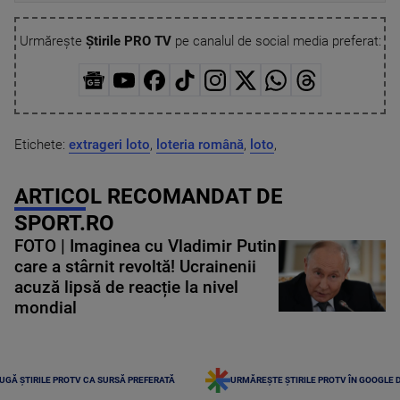
Urmărește
Știrile PRO TV
pe canalul de social media preferat:
Etichete:
extrageri loto
,
loteria română
,
loto
,
ARTICOL RECOMANDAT DE
SPORT.RO
FOTO | Imaginea cu Vladimir Putin
care a stârnit revoltă! Ucrainenii
acuză lipsă de reacție la nivel
mondial
UGĂ ȘTIRILE PROTV CA SURSĂ PREFERATĂ
URMĂREȘTE ȘTIRILE PROTV ÎN GOOGLE 